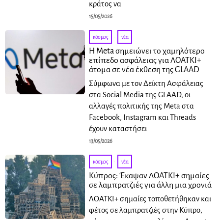
κράτος να
15/05/2026
κόσμος
·
νέα
Η Meta σημειώνει το χαμηλότερο
επίπεδο ασφάλειας για ΛΟΑΤΚΙ+
άτομα σε νέα έκθεση της GLAAD
Σύμφωνα με τον Δείκτη Ασφάλειας
στα Social Media της GLAAD, οι
αλλαγές πολιτικής της Meta στα
Facebook, Instagram και Threads
έχουν καταστήσει
13/05/2026
κόσμος
·
νέα
Κύπρος: Έκαψαν ΛΟΑΤΚΙ+ σημαίες
σε λαμπρατζιές για άλλη μια χρονιά
ΛΟΑΤΚΙ+ σημαίες τοποθετήθηκαν και
φέτος σε λαμπρατζιές στην Κύπρο,