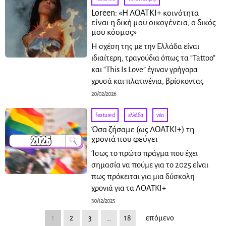
Loreen: «Η ΛΟΑΤΚΙ+ κοινότητα
είναι η δική μου οικογένεια, ο δικός
μου κόσμος»
Η σχέση της με την Ελλάδα είναι
ιδιαίτερη, τραγούδια όπως τα “Tattoo”
και “This Is Love” έγιναν γρήγορα
χρυσά και πλατινένια, βρίσκοντας
20/02/2026
featured
·
ελλάδα
·
νέα
Όσα ζήσαμε (ως ΛΟΑΤΚΙ+) τη
χρονιά που φεύγει
Ίσως το πρώτο πράγμα που έχει
σημασία να πούμε για το 2025 είναι
πως πρόκειται για μια δύσκολη
χρονιά για τα ΛΟΑΤΚΙ+
30/12/2025
1
2
3
…
18
επόμενο