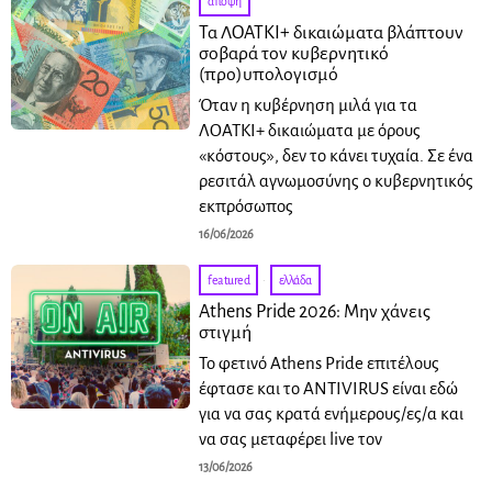
άποψη
Τα ΛΟΑΤΚΙ+ δικαιώματα βλάπτουν
σοβαρά τον κυβερνητικό
(προ)υπολογισμό
Όταν η κυβέρνηση μιλά για τα
ΛΟΑΤΚΙ+ δικαιώματα με όρους
«κόστους», δεν το κάνει τυχαία. Σε ένα
ρεσιτάλ αγνωμοσύνης ο κυβερνητικός
εκπρόσωπος
16/06/2026
featured
·
ελλάδα
Athens Pride 2026: Μην χάνεις
στιγμή
Το φετινό Athens Pride επιτέλους
έφτασε και το ANTIVIRUS είναι εδώ
για να σας κρατά ενήμερους/ες/α και
να σας μεταφέρει live τον
13/06/2026