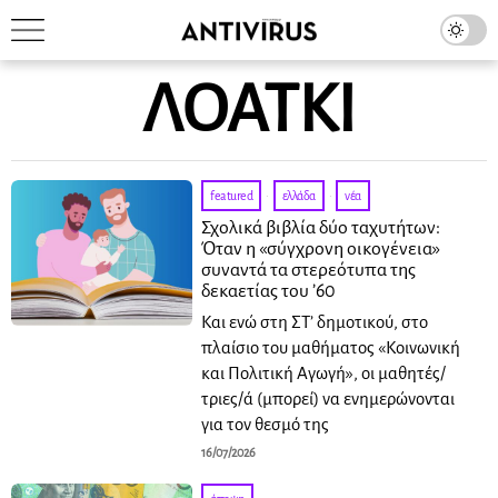
ΛΟΑΤΚΙ
featured
·
ελλάδα
·
νέα
Σχολικά βιβλία δύο ταχυτήτων:
Όταν η «σύγχρονη οικογένεια»
συναντά τα στερεότυπα της
δεκαετίας του ’60
Και ενώ στη ΣΤ’ δημοτικού, στο
πλαίσιο του μαθήματος «Κοινωνική
και Πολιτική Αγωγή», οι μαθητές/
τριες/ά (μπορεί) να ενημερώνονται
για τον θεσμό της
16/07/2026