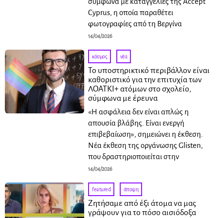
σύμφωνα με καταγγελίες της Accept
Cyprus, η οποία παραθέτει
φωτογραφίες από τη Βεργίνα
14/04/2026
κόσμος
·
νέα
Το υποστηρικτικό περιβάλλον είναι
καθοριστικό για την επιτυχία των
ΛΟΑΤΚΙ+ ατόμων στο σχολείο,
σύμφωνα με έρευνα
«Η ασφάλεια δεν είναι απλώς η
απουσία βλάβης. Είναι ενεργή
επιβεβαίωση», σημειώνει η έκθεση.
Νέα έκθεση της οργάνωσης Glisten,
που δραστηριοποιείται στην
14/04/2026
featured
·
άποψη
Ζητήσαμε από έξι άτομα να μας
γράψουν για το πόσο αισιόδοξα