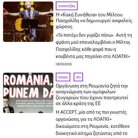
συνεντεύξεις
Η «Κακή Συνήθεια» του Μίλτου
Πασχαλίδη να δημιουργεί ασφαλείς
χώρους
«Το ποτάμι δεν γυρίζει πίσω». Αυτή τη
φράση μού επαναλαμβάνει ο Μίλτος
Πασχαλίδης κάθε φορά που η
κουβέντα μας πηγαίνει στα ΛΟΑΤΚΙ+
08/06/2026
κόσμος
·
νέα
Οργάνωση στη Ρουμανία ζητά την
αναγνώριση των ομόφυλων
ζευγαριών που έχουν παντρευτεί
σε άλλα κράτη της ΕΕ
Η ACCEPT, μία από τις πιο γνωστές
οργανώσεις για τα ΛΟΑΤΚΙ+
δικαιώματα στη Ρουμανία, κατέθεσε
διοικητικό αίτημα ζητώντας από το