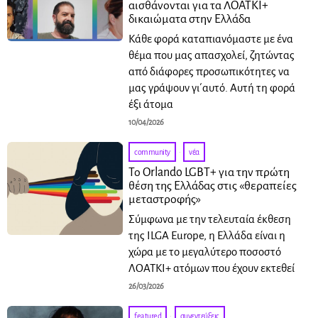
αισθάνονται για τα ΛΟΑΤΚΙ+
δικαιώματα στην Ελλάδα
Κάθε φορά καταπιανόμαστε με ένα
θέμα που μας απασχολεί, ζητώντας
από διάφορες προσωπικότητες να
μας γράψουν γι΄αυτό. Αυτή τη φορά
έξι άτομα
10/04/2026
community
·
νέα
Το Orlando LGBT+ για την πρώτη
θέση της Ελλάδας στις «θεραπείες
μεταστροφής»
Σύμφωνα με την τελευταία έκθεση
της ILGA Europe, η Ελλάδα είναι η
χώρα με το μεγαλύτερο ποσοστό
ΛΟΑΤΚΙ+ ατόμων που έχουν εκτεθεί
26/03/2026
featured
·
συνεντεύξεις