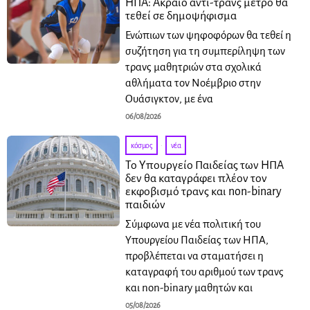
ΗΠΑ: Ακραίο αντί-τρανς μέτρο θα
τεθεί σε δημοψήφισμα
Ενώπιων των ψηφοφόρων θα τεθεί η
συζήτηση για τη συμπερίληψη των
τρανς μαθητριών στα σχολικά
αθλήματα τον Νοέμβριο στην
Ουάσιγκτον, με ένα
06/08/2026
κόσμος
·
νέα
Το Υπουργείο Παιδείας των ΗΠΑ
δεν θα καταγράφει πλέον τον
εκφοβισμό τρανς και non-binary
παιδιών
Σύμφωνα με νέα πολιτική του
Υπουργείου Παιδείας των ΗΠΑ,
προβλέπεται να σταματήσει η
καταγραφή του αριθμού των τρανς
και non-binary μαθητών και
05/08/2026