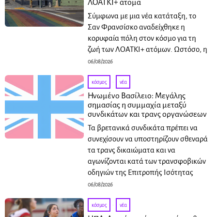
ΛΟΑΤΚΙ+ άτομα
Σύμφωνα με μια νέα κατάταξη, το
Σαν Φρανσίσκο αναδείχθηκε η
κορυφαία πόλη στον κόσμο για τη
ζωή των ΛΟΑΤΚΙ+ ατόμων. Ωστόσο, η
06/08/2026
κόσμος
·
νέα
Ηνωμένο Βασίλειο: Μεγάλης
σημασίας η συμμαχία μεταξύ
συνδικάτων και τρανς οργανώσεων
Τα βρετανικά συνδικάτα πρέπει να
συνεχίσουν να υποστηρίζουν σθεναρά
τα τρανς δικαιώματα και να
αγωνίζονται κατά των τρανσφοβικών
οδηγιών της Επιτροπής Ισότητας
06/08/2026
κόσμος
·
νέα