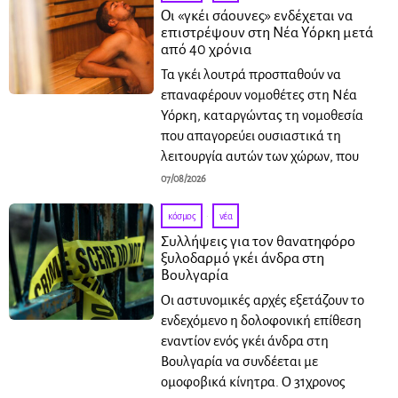
Οι «γκέι σάουνες» ενδέχεται να
επιστρέψουν στη Νέα Υόρκη μετά
από 40 χρόνια
Τα γκέι λουτρά προσπαθούν να
επαναφέρουν νομοθέτες στη Νέα
Υόρκη, καταργώντας τη νομοθεσία
που απαγορεύει ουσιαστικά τη
λειτουργία αυτών των χώρων, που
07/08/2026
κόσμος
·
νέα
Συλλήψεις για τον θανατηφόρο
ξυλοδαρμό γκέι άνδρα στη
Βουλγαρία
Οι αστυνομικές αρχές εξετάζουν το
ενδεχόμενο η δολοφονική επίθεση
εναντίον ενός γκέι άνδρα στη
Βουλγαρία να συνδέεται με
ομοφοβικά κίνητρα. Ο 31χρονος