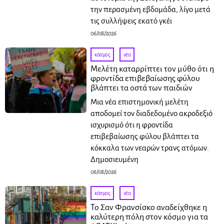
την περασμένη εβδομάδα, λίγο μετά
τις συλλήψεις εκατό γκέι
06/08/2026
κόσμος
·
νέα
Μελέτη καταρρίπτει τον μύθο ότι η
φροντίδα επιβεβαίωσης φύλου
βλάπτει τα οστά των παιδιών
Μια νέα επιστημονική μελέτη
αποδομεί τον διαδεδομένο ακροδεξιό
ισχυρισμό ότι η φροντίδα
επιβεβαίωσης φύλου βλάπτει τα
κόκκαλα των νεαρών τρανς ατόμων.
Δημοσιευμένη
06/08/2026
κόσμος
·
νέα
Το Σαν Φρανσίσκο αναδείχθηκε η
καλύτερη πόλη στον κόσμο για τα