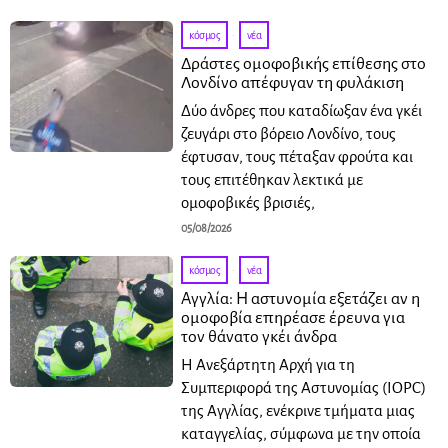
κόσμος
·
νέα
Δράστες ομοφοβικής επίθεσης στο
Λονδίνο απέφυγαν τη φυλάκιση
Δύο άνδρες που καταδίωξαν ένα γκέι
ζευγάρι στο βόρειο Λονδίνο, τους
έφτυσαν, τους πέταξαν φρούτα και
τους επιτέθηκαν λεκτικά με
ομοφοβικές βρισιές,
05/08/2026
κόσμος
·
νέα
Αγγλία: Η αστυνομία εξετάζει αν η
ομοφοβία επηρέασε έρευνα για
τον θάνατο γκέι άνδρα
Η Ανεξάρτητη Αρχή για τη
Συμπεριφορά της Αστυνομίας (IOPC)
της Αγγλίας, ενέκρινε τμήματα μιας
καταγγελίας, σύμφωνα με την οποία