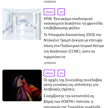
07/08/2026
κόσμος
·
νέα
ΗΠΑ: Ένα ακόμα παιδιατρικό
νοσοκομείο διακόπτει τη φροντίδα
επιβεβαίωσης φύλου
Το Υπουργείο Δικαιοσύνης (DOJ) του
Ντόναλντ Τραμπ άσκησε με επιτυχία
πίεση στο Παιδιατρικό Ιατρικό Κέντρο
του Κονέκτικατ (CCMC), ώστε να
τερματίσει τα
07/08/2026
κόσμος
·
νέα
Οι αρχές της Σενεγάλης συνέλαβαν
οκτώ γυναίκες ως «ύποπτες» για
λεσβιακές σχέσεις
Συνεχίζοντας την καταστολή εις
βάρος των ΛΟΑΤΚΙ+ πολιτών, η
αστυνομία της Σενεγάλης συνέλαβε