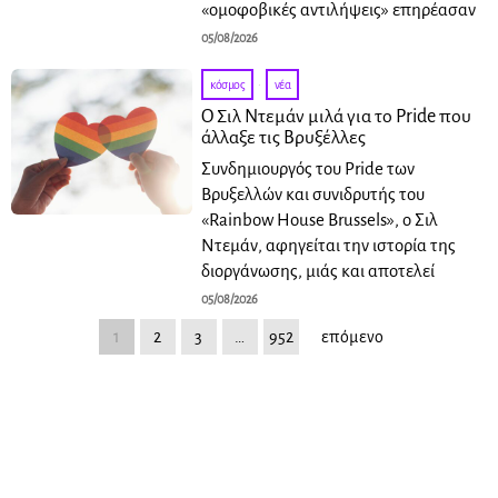
«ομοφοβικές αντιλήψεις» επηρέασαν
05/08/2026
κόσμος
·
νέα
Ο Σιλ Ντεμάν μιλά για το Pride που
άλλαξε τις Βρυξέλλες
Συνδημιουργός του Pride των
Βρυξελλών και συνιδρυτής του
«Rainbow House Brussels», ο Σιλ
Ντεμάν, αφηγείται την ιστορία της
διοργάνωσης, μιάς και αποτελεί
05/08/2026
1
2
3
…
952
επόμενο