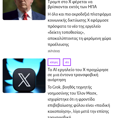
Τραμπ στο X φέρεται να
βρίσκονται εκτός των ΗΠΑ
Η όλο και πιο ακροδεξιά πλατφόρμα
κοινωνικής δικτύωσης X εφάρμοσε
πρόσφατα το νέο της εργαλείο
«δείκτη τοποθεσίας»,
αποκαλύπτοντας τη φερόμενη χώρα
προέλευσης
26/11/2025
κόσμος
·
νέα
Το AI εργαλείο του X προχώρησε
σε μια έντονα τρανσφοβική
ανάρτηση
Το Grok, βοηθός τεχνητής
νοημοσύνης του Έλον Μασκ,
ισχυρίστηκε ότι η φροντίδα
επιβεβαίωσης φύλου είναι «παιδική
κακοποίηση», λίγο μετά την επίσης
τρανσφοβική