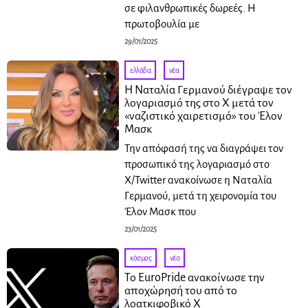
σε φιλανθρωπικές δωρεές. Η
πρωτοβουλία με
29/01/2025
ελλάδα
·
νέα
Η Ναταλία Γερμανού διέγραψε τον
λογαριασμό της στο X μετά τον
«ναζιστικό χαιρετισμό» του Έλον
Μασκ
Την απόφασή της να διαγράψει τον
προσωπικό της λογαριασμό στο
X/Twitter ανακοίνωσε η Ναταλία
Γερμανού, μετά τη χειρονομία του
Έλον Μασκ που
23/01/2025
κόσμος
·
νέα
Το EuroPride ανακοίνωσε την
αποχώρησή του από το
λοατκιφοβικό X