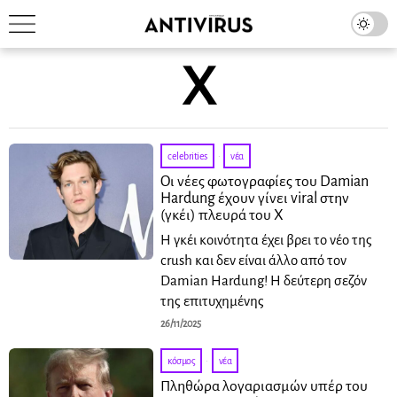
X
celebrities
·
νέα
Οι νέες φωτογραφίες του Damian
Hardung έχουν γίνει viral στην
(γκέι) πλευρά του X
Η γκέι κοινότητα έχει βρει το νέο της
crush και δεν είναι άλλο από τον
Damian Hardung! Η δεύτερη σεζόν
της επιτυχημένης
26/11/2025
κόσμος
·
νέα
Πληθώρα λογαριασμών υπέρ του