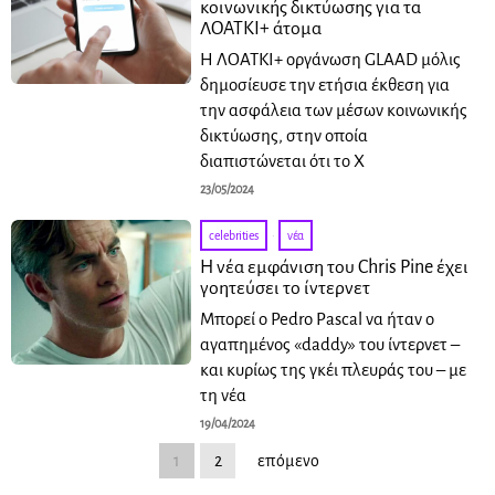
κοινωνικής δικτύωσης για τα
ΛΟΑΤΚΙ+ άτομα
Η ΛΟΑΤΚΙ+ οργάνωση GLAAD μόλις
δημοσίευσε την ετήσια έκθεση για
την ασφάλεια των μέσων κοινωνικής
δικτύωσης, στην οποία
διαπιστώνεται ότι το X
23/05/2024
celebrities
·
νέα
Η νέα εμφάνιση του Chris Pine έχει
γοητεύσει το ίντερνετ
Μπορεί ο Pedro Pascal να ήταν ο
αγαπημένος «daddy» του ίντερνετ –
και κυρίως της γκέι πλευράς του – με
τη νέα
19/04/2024
1
2
επόμενο