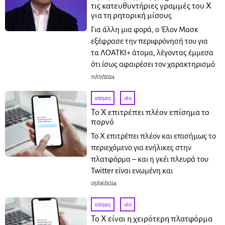
τις κατευθυντήριες γραμμές του X
για τη ρητορική μίσους
Για άλλη μια φορά, ο Έλον Μασκ
εξέφρασε την περιφρόνησή του για
τα ΛΟΑΤΚΙ+ άτομα, λέγοντας έμμεσα
ότι ίσως αφαιρέσει τον χαρακτηρισμό
11/07/2024
κόσμος
·
νέα
Το X επιτρέπει πλέον επίσημα το
πορνό
Το X επιτρέπει πλέον και επισήμως το
περιεχόμενο για ενήλικες στην
πλατφόρμα – και η γκέι πλευρά του
Twitter είναι ενωμένη και
05/06/2024
κόσμος
·
νέα
Το X είναι η χειρότερη πλατφόρμα