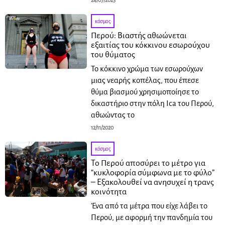
24/07/2023
κόσμος
Περού: Βιαστής αθωώνεται
εξαιτίας του κόκκινου εσωρούχου
του θύματος
Το κόκκινο χρώμα των εσωρούχων
μιας νεαρής κοπέλας, που έπεσε
θύμα βιασμού χρησιμοποίησε το
δικαστήριο στην πόλη Ica του Περού,
αθωώντας το
12/11/2020
κόσμος
Το Περού αποσύρει το μέτρο για
“κυκλοφορία σύμφωνα με το φύλο”
– Εξακολουθεί να ανησυχεί η τρανς
κοινότητα
Ένα από τα μέτρα που είχε λάβει το
Περού, με αφορμή την πανδημία του