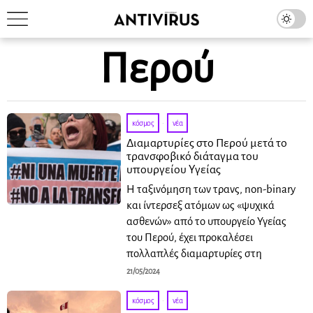
Περού
κόσμος
·
νέα
Διαμαρτυρίες στο Περού μετά το
τρανσφοβικό διάταγμα του
υπουργείου Υγείας
Η ταξινόμηση των τρανς, non-binary
και ίντερσεξ ατόμων ως «ψυχικά
ασθενών» από το υπουργείο Υγείας
του Περού, έχει προκαλέσει
πολλαπλές διαμαρτυρίες στη
21/05/2024
κόσμος
·
νέα