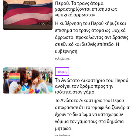
Περού: Τα τρανς άτομα
χαρακτηρίζονται επίσημα ως
«ψυχικά άρρωστα»
Η κυβέρνηση του Περού κήρυξε και
επίσημα τα τρανς άτομα ως ψυχικά
άρρωστα, προκαλώντας αντιδράσεις
σε εθνικό και διεθνές επίπεδο. Η
κυβέρνηση
15/05/2024
κόσμος
Το Ανώτατο Δικαστήριο του Περού
ανοίγει τον δρόμο προς την
ισότητα στον γάμο
Το Ανώτατο Δικαστήριο του Περού
αποφάσισε ότι τα ‘ομόφυλα ζευγάρια’
έχουν το δικαίωμα να καταχωρούν
νόμιμα τον γάμο τους στα δημόσια
μητρώα.