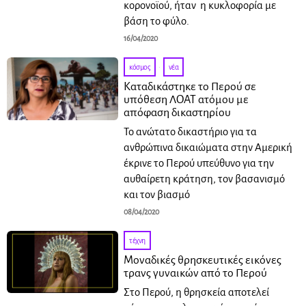
κορονοϊού, ήταν η κυκλοφορία με
βάση το φύλο.
16/04/2020
κόσμος
·
νέα
Καταδικάστηκε το Περού σε
υπόθεση ΛΟΑΤ ατόμου με
απόφαση δικαστηρίου
Το ανώτατο δικαστήριο για τα
ανθρώπινα δικαιώματα στην Αμερική
έκρινε το Περού υπεύθυνο για την
αυθαίρετη κράτηση, τον βασανισμό
και τον βιασμό
08/04/2020
τέχνη
Μοναδικές θρησκευτικές εικόνες
τρανς γυναικών από το Περού
Στο Περού, η θρησκεία αποτελεί