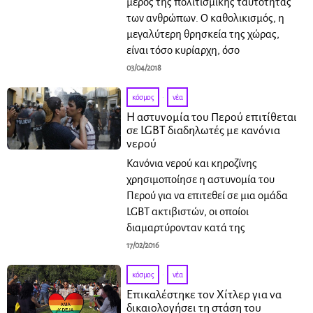
μέρος της πολιτισμικής ταυτότητας
των ανθρώπων. Ο καθολικισμός, η
μεγαλύτερη θρησκεία της χώρας,
είναι τόσο κυρίαρχη, όσο
03/04/2018
κόσμος
·
νέα
Η αστυνομία του Περού επιτίθεται
σε LGBT διαδηλωτές με κανόνια
νερού
Kανόνια νερού και κηροζίνης
χρησιμοποίησε η αστυνομία του
Περού για να επιτεθεί σε μια ομάδα
LGBT ακτιβιστών, οι οποίοι
διαμαρτύρονταν κατά της
17/02/2016
κόσμος
·
νέα
Επικαλέστηκε τον Χίτλερ για να
δικαιολογήσει τη στάση του