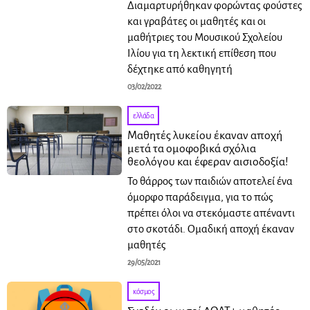
Διαμαρτυρήθηκαν φορώντας φούστες
και γραβάτες οι μαθητές και οι
μαθήτριες του Μουσικού Σχολείου
Ιλίου για τη λεκτική επίθεση που
δέχτηκε από καθηγητή
03/02/2022
ελλάδα
Μαθητές λυκείου έκαναν αποχή
μετά τα ομοφοβικά σχόλια
θεολόγου και έφεραν αισιοδοξία!
Το θάρρος των παιδιών αποτελεί ένα
όμορφο παράδειγμα, για το πώς
πρέπει όλοι να στεκόμαστε απέναντι
στο σκοτάδι. Ομαδική αποχή έκαναν
μαθητές
29/05/2021
κόσμος