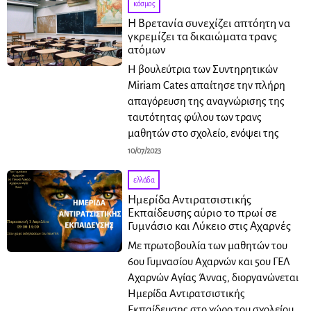
κόσμος
Η Βρετανία συνεχίζει απτόητη να
γκρεμίζει τα δικαιώματα τρανς
ατόμων
Η βουλεύτρια των Συντηρητικών
Miriam Cates απαίτησε την πλήρη
απαγόρευση της αναγνώρισης της
ταυτότητας φύλου των τρανς
μαθητών στο σχολείο, ενόψει της
10/07/2023
ελλάδα
Ημερίδα Αντιρατσιστικής
Εκπαίδευσης αύριο το πρωί σε
Γυμνάσιο και Λύκειο στις Αχαρνές
Με πρωτοβουλία των μαθητών του
6ου Γυμνασίου Αχαρνών και 5ου ΓΕΛ
Αχαρνών Αγίας Άννας, διοργανώνεται
Ημερίδα Αντιρατσιστικής
Εκπαίδευσης στο χώρο του σχολείου,