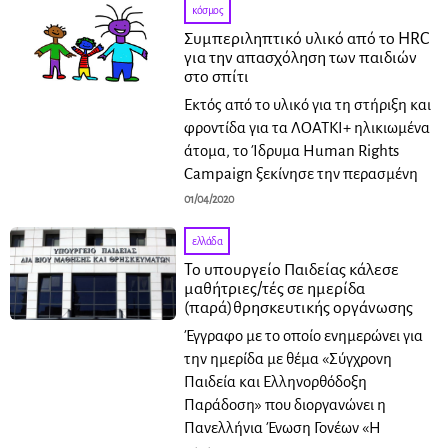
κόσμος
Συμπεριληπτικό υλικό από το HRC
για την απασχόληση των παιδιών
στο σπίτι
Εκτός από το υλικό για τη στήριξη και
φροντίδα για τα ΛΟΑΤΚΙ+ ηλικιωμένα
άτομα, το Ίδρυμα Human Rights
Campaign ξεκίνησε την περασμένη
01/04/2020
ελλάδα
Το υπουργείο Παιδείας κάλεσε
μαθήτριες/τές σε ημερίδα
(παρά)θρησκευτικής οργάνωσης
Έγγραφο με το οποίο ενημερώνει για
την ημερίδα με θέμα «Σύγχρονη
Παιδεία και Ελληνορθόδοξη
Παράδοση» που διοργανώνει η
Πανελλήνια Ένωση Γονέων «Η