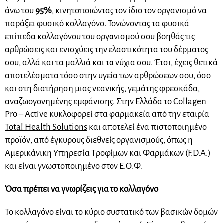
άνω του
95%
, κινητοποιώντας τον ίδιο τον οργανισμό να
παράξει φυσικό κολλαγόνο. Τονώνοντας τα φυσικά
επίπεδα κολλαγόνου του οργανισμού σου βοηθάς τις
αρθρώσεις και ενισχύεις την ελαστικότητα του δέρματος
σου, αλλά και
τα μαλλιά
και τα νύχια σου. Έτσι, έχεις θετικά
αποτελέσματα τόσο στην υγεία των αρθρώσεων σου, όσο
και στη διατήρηση μιας νεανικής, γεμάτης φρεσκάδα,
αναζωογονημένης εμφάνισης. Στην Ελλάδα το Collagen
Pro – Active κυκλοφορεί στα φαρμακεία από την εταιρία
Total Health Solutions
και αποτελεί ένα πιστοποιημένο
προϊόν, από έγκυρους διεθνείς οργανισμούς, όπως η
Αμερικάνικη Υπηρεσία Τροφίμων και Φαρμάκων (F.D.A.)
και είναι γνωστοποιημένο στον Ε.Ο.Φ.
Όσα πρέπει να γνωρίζεις για το κολλαγόνο
Το κολλαγόνο είναι το κύριο συστατικό των βασικών δομών