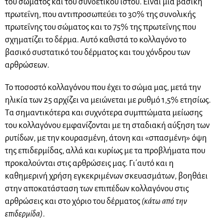
του σώματος και του συνδετικού ιστού. Είναι μια βασική
πρωτεΐνη, που αντιπροσωπεύει το 30% της συνολικής
πρωτεΐνης του σώματος και το 75% της πρωτεΐνης που
σχηματίζει το δέρμα. Αυτό καθιστά το κολλαγόνο το
βασικό συστατικό του δέρματος και του χόνδρου των
αρθρώσεων.
Το ποσοστό κολλαγόνου που έχει το σώμα μας, μετά την
ηλικία των 25 αρχίζει να μειώνεται με ρυθμό 1,5% ετησίως.
Tα σημαντικότερα και συχνότερα συμπτώματα μείωσης
του κολλαγόνου εμφανίζονται με τη σταδιακή αύξηση των
ρυτίδων, με την κουρασμένη, άτονη και «σπασμένη» όψη
της επιδερμίδας, αλλά και κυρίως με τα προβλήματα που
προκαλούνται στις αρθρώσεις μας. Γι΄αυτό και η
καθημερινή χρήση εγκεκριμένων σκευασμάτων, βοηθάει
στην αποκατάσταση των επιπέδων κολλαγόνου στις
αρθρώσεις και στο χόριο του δέρματος
(κάτω από την
επιδερμίδα)
.