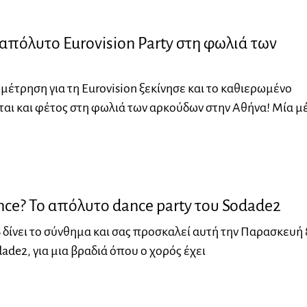
ο απόλυτο Eurovision Party στη φωλιά των
μέτρηση για τη Eurovision ξεκίνησε και το καθιερωμένο
ται και φέτος στη φωλιά των αρκούδων στην Αθήνα! Μία μ
e? To απόλυτο dance party του Sodade2
δίνει το σύνθημα και σας προσκαλεί αυτή την Παρασκευή 
ade2, για μια βραδιά όπου ο χορός έχει