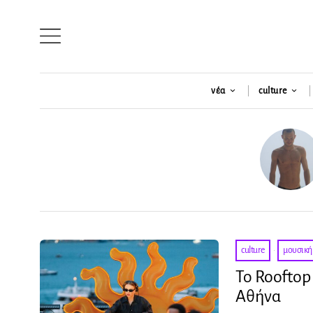
νέα
culture
culture
·
μουσική
Το Rooftop
Αθήνα