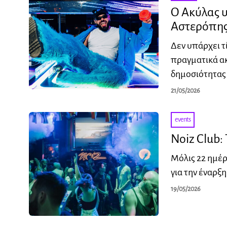
Ο Ακύλας 
Αστερόπη
Δεν υπάρχει τ
πραγματικά ακ
δημοσιότητας 
21/05/2026
events
Noiz Club:
Μόλις 22 ημέρε
για την έναρξ
19/05/2026