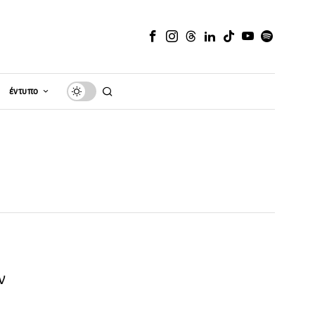
έντυπο
ν