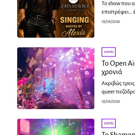
Το show που α
επιστρέφει… έ
05/06/2026
events
Το Open Ai
χρονιά
Ακριβώς τρεις
queer πεζόδρο
05/06/2026
events
Το Shamone