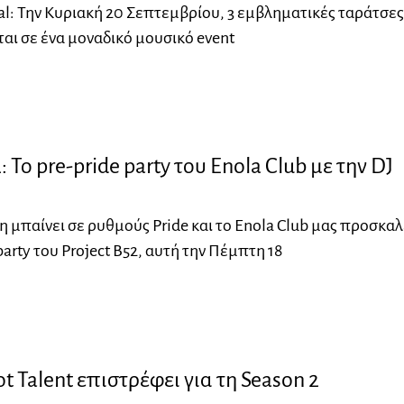
val: Την Κυριακή 20 Σεπτεμβρίου, 3 εμβληματικές ταράτσες
αι σε ένα μοναδικό μουσικό event
: Το pre-pride party του Enola Club με την DJ
 μπαίνει σε ρυθμούς Pride και το Enola Club μας προσκαλ
party του Project B52, αυτή την Πέμπτη 18
ot Talent επιστρέφει για τη Season 2