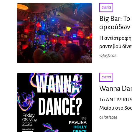
events
Big Bar: Τ
αρκούδων
Η αντίστροφη 
ραντεβού δίνε
12/05/2026
events
Wanna Danc
Το ANTIVIRUS 
Μαΐου στο Sod
04/05/2026