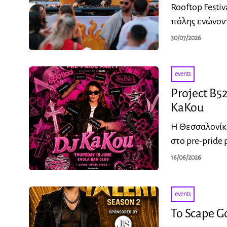
Rooftop Festi
πόλης ενώνοντ
30/07/2026
events
Project B52
KaKou
Η Θεσσαλονίκη
στο pre-pride 
16/06/2026
events
Το Scape G