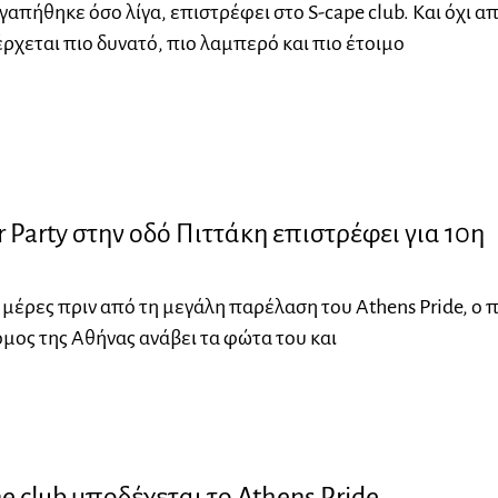
γαπήθηκε όσο λίγα, επιστρέφει στο S-cape club. Και όχι α
ρχεται πιο δυνατό, πιο λαμπερό και πιο έτοιμο
r Party στην οδό Πιττάκη επιστρέφει για 10η
 μέρες πριν από τη μεγάλη παρέλαση του Athens Pride, ο π
μος της Αθήνας ανάβει τα φώτα του και
 club υποδέχεται το Athens Pride