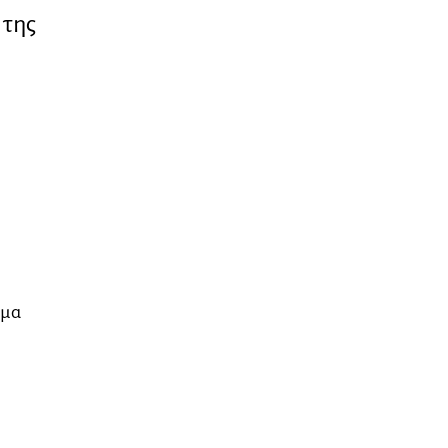
 της
ημα