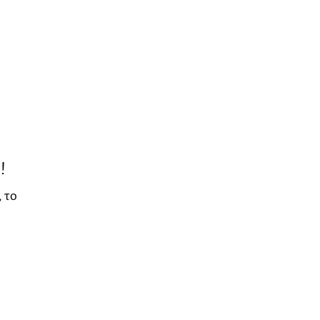
!
, το