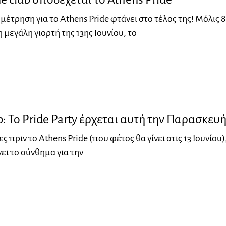
μέτρηση για το Athens Pride φτάνει στο τέλος της! Μόλις 8
 μεγάλη γιορτή της 13ης Ιουνίου, το
b: Το Pride Party έρχεται αυτή την Παρασκευή
ς πριν το Athens Pride (που φέτος θα γίνει στις 13 Ιουνίου)
νει το σύνθημα για την