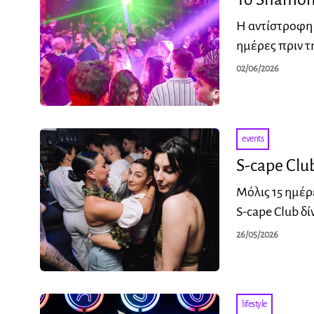
Η αντίστροφη 
ημέρες πριν τη
02/06/2026
events
S-cape Clu
Μόλις 15 ημέρε
S-cape Club δί
26/05/2026
lifestyle