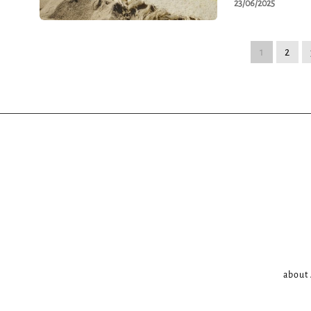
23/06/2025
1
2
about