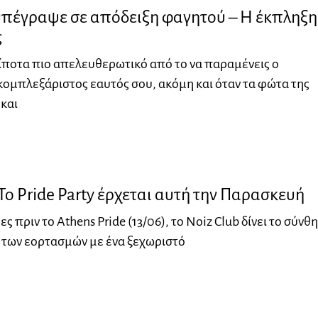
υπέγραψε σε απόδειξη φαγητού – Η έκπληξη
ς
ίποτα πιο απελευθερωτικό από το να παραμένεις ο
ομπλεξάριστος εαυτός σου, ακόμη και όταν τα φώτα της
και
 Το Pride Party έρχεται αυτή την Παρασκευή
ς πριν το Athens Pride (13/06), το Noiz Club δίνει το σύνθ
η των εορτασμών με ένα ξεχωριστό