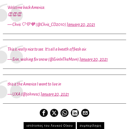
Welcome back America.
👏👏👏
— Chris 🤍💛💙 (@Chris_CD2010)
January 20, 2021
This is really nice to see. It’s all a breath of fresh air.
— Erin, wishing for snow (@ErinInTheMorn)
January 20, 2021
this is the America I want to live in
— UXA (@johnvsc)
January 20, 2021
ιστότοπος του Λευκού Οίκου
συμπερίληψη