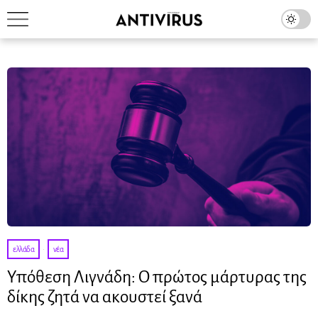
ελλάδα
·
νέα
Υπόθεση Λιγνάδη: Ο πρώτος μάρτυρας της
δίκης ζητά να ακουστεί ξανά