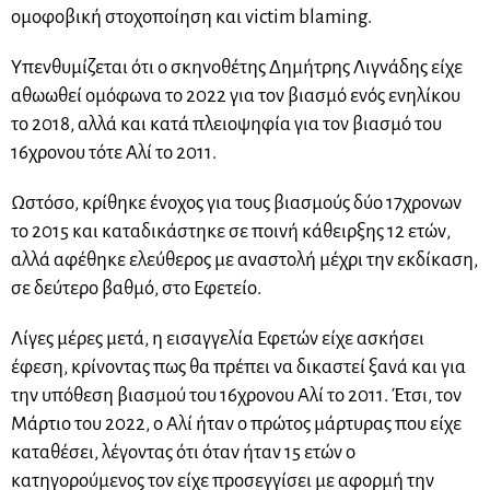
ομοφοβική στοχοποίηση και victim blaming.
Υπενθυμίζεται ότι ο σκηνοθέτης Δημήτρης Λιγνάδης είχε
αθωωθεί ομόφωνα το 2022 για τον βιασμό ενός ενηλίκου
το 2018, αλλά και κατά πλειοψηφία για τον βιασμό του
16χρονου τότε Αλί το 2011.
Ωστόσο, κρίθηκε ένοχος για τους βιασμούς δύο 17χρονων
το 2015 και καταδικάστηκε σε ποινή κάθειρξης 12 ετών,
αλλά αφέθηκε ελεύθερος με αναστολή μέχρι την εκδίκαση,
σε δεύτερο βαθμό, στο Εφετείο.
Λίγες μέρες μετά, η εισαγγελία Εφετών είχε ασκήσει
έφεση, κρίνοντας πως θα πρέπει να δικαστεί ξανά και για
την υπόθεση βιασμού του 16χρονου Αλί το 2011. Έτσι, τον
Μάρτιο του 2022, ο Αλί ήταν ο πρώτος μάρτυρας που είχε
καταθέσει, λέγοντας ότι όταν ήταν 15 ετών ο
κατηγορούμενος τον είχε προσεγγίσει με αφορμή την