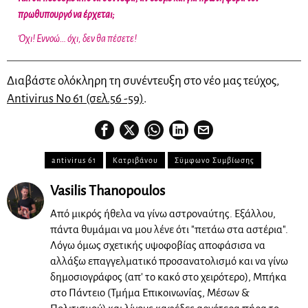
πρωθυπουργό να έρχεται;
Όχι! Εννοώ… όχι, δεν θα πέσετε!
Διαβάστε ολόκληρη τη συνέντευξη στο νέο μας τεύχος,
Antivirus Νο 61 (σελ.56 -59)
.
antivirus 61
Κατριβάνου
Σϋμφωνο Συμβίωσης
Vasilis Thanopoulos
Από μικρός ήθελα να γίνω αστροναύτης. Εξάλλου,
πάντα θυμάμαι να μου λένε ότι "πετάω στα αστέρια".
Λόγω όμως σχετικής υψοφοβίας αποφάσισα να
αλλάξω επαγγελματικό προσανατολισμό και να γίνω
δημοσιογράφος (απ' το κακό στο χειρότερο), Μπήκα
στο Πάντειο (Τμήμα Επικοινωνίας, Μέσων &