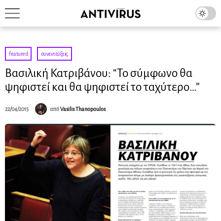
featured
·
συνεντεύξεις
Βασιλική Κατριβάνου: “Το σύμφωνο θα
ψηφιστεί και θα ψηφιστεί το ταχύτερο…”
22/04/2015
από
Vasilis Thanopoulos