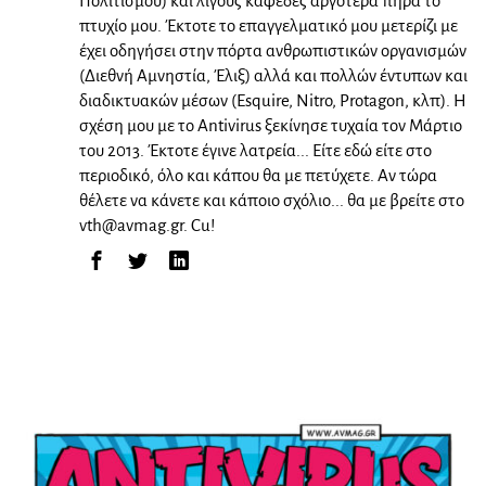
Πολιτισμού) και λίγους καφέδες αργότερα πήρα το
πτυχίο μου. Έκτοτε το επαγγελματικό μου μετερίζι με
έχει οδηγήσει στην πόρτα ανθρωπιστικών οργανισμών
(Διεθνή Αμνηστία, Έλιξ) αλλά και πολλών έντυπων και
διαδικτυακών μέσων (Esquire, Nitro, Protagon, κλπ). Η
σχέση μου με το Antivirus ξεκίνησε τυχαία τον Μάρτιο
του 2013. Έκτοτε έγινε λατρεία... Είτε εδώ είτε στο
περιοδικό, όλο και κάπου θα με πετύχετε. Αν τώρα
θέλετε να κάνετε και κάποιο σχόλιο... θα με βρείτε στο
vth@avmag.gr
. Cu!