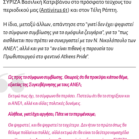
ΣΥΡΙΖΑ Βασιλική Κατριβάνου στο πρόσφατο τεύχους του
περιοδικού μας (
Antivirus 61
) και στον Τέλη Ράπτη.
Η ίδια, μεταξύ άλλων, απάντησε στο “
γιατί δεν έχει ψηφιστεί
το σύμφωνο συμβίωσης για τα ομόφυλα ζευγάρια”, για το “πως
αισθάνεται που πρέπει να συνεργαστεί με τον Ν. Νικολόπουλο των
ΑΝΕΛ”, αλλά και για το “αν είναι πιθανή η παρουσία του
Πρωθυπουργού στο φεντινό Athens Pride”.
Ως προς το σύμφωνο συμβίωσης. Θεωρείς ότι θα προκύψει κάποιο θέμα,
εξαιτίας της Συγκυβέρνησης με τους ΑΝΕΛ;
Εκτιμώ πως όχι, το σύμφωνο θα περάσει. Πιστεύω ότι θα το στηρίξουν και
οι ΑΝΕΛ, αλλά και άλλες πολιτικές δυνάμεις.
Αλήθεια, γιατί έχει αργήσει; Πότε να το περιμένουμε;
Θα ψηφιστεί, και θα ψηφιστεί το ταχύτερο. Δεν ήταν το πρώτο όπως θα
θέλαμε πολλοί και πολλές, αλλά εκτιμώ ότι θα είναι το δεύτερο νομοσχέδιο