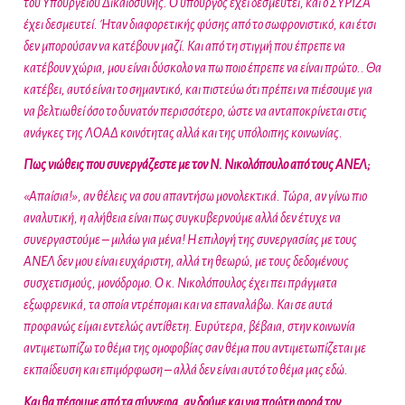
του Υπουργείου Δικαιοσύνης. Ο υπουργός έχει δεσμευτεί, και ο ΣΥΡΙΖΑ
έχει δεσμευτεί. Ήταν διαφορετικής φύσης από το σωφρονιστικό, και έτσι
δεν μπορούσαν να κατέβουν μαζί. Και από τη στιγμή που έπρεπε να
κατέβουν χώρια, μου είναι δύσκολο να πω ποιο έπρεπε να είναι πρώτο.. Θα
κατέβει, αυτό είναι το σημαντικό, και πιστεύω ότι πρέπει να πιέσουμε για
να βελτιωθεί όσο το δυνατόν περισσότερο, ώστε να ανταποκρίνεται στις
ανάγκες της ΛΟΑΔ κοινότητας αλλά και της υπόλοιπης κοινωνίας.
Πως νιώθεις που συνεργάζεστε με τον Ν. Νικολόπουλο από τους ΑΝΕΛ;
«Απαίσια!», αν θέλεις να σου απαντήσω μονολεκτικά. Τώρα, αν γίνω πιο
αναλυτική, η αλήθεια είναι πως συγκυβερνούμε αλλά δεν έτυχε να
συνεργαστούμε – μιλάω για μένα! Η επιλογή της συνεργασίας με τους
ΑΝΕΛ δεν μου είναι ευχάριστη, αλλά τη θεωρώ, με τους δεδομένους
συσχετισμούς, μονόδρομο. Ο κ. Νικολόπουλος έχει πει πράγματα
εξωφρενικά, τα οποία ντρέπομαι και να επαναλάβω. Και σε αυτά
προφανώς είμαι εντελώς αντίθετη. Ευρύτερα, βέβαια, στην κοινωνία
αντιμετωπίζω το θέμα της ομοφοβίας σαν θέμα που αντιμετωπίζεται με
εκπαίδευση και επιμόρφωση – αλλά δεν είναι αυτό το θέμα μας εδώ.
Και θα πέσουμε από τα σύννεφα, αν δούμε και για πρώτη φορά τον