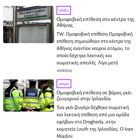
ελλάδα
Ομοφοβική επίθεση στο κέντρο της
Αθήνας
TW: Ομοφοβική επίθεση Ομοφοβική
επίθεση σημειώθηκε στο κέντρο της
Αθήνας εναντίον νεαρού ατόμου, το
οποίο δέχτηκε λεκτικές και
σωματικές απειλές. Λίγο μετά
16/08/2023
κόσμος
Oμοφοβική επίθεση σε βάρος γκέι
ζευγαριού στην Ιρλανδία
Ένα γκέι ζευγάρι δέχθηκε σωματική
και λεκτική επίθεση από μια ομάδα
εφήβων στο Drogheda, στην
κομητεία Louth της Ιρλανδίας. Ο Ivan
Miadini