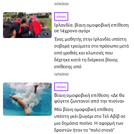
21/06/2023
κόσμος
Ιρλανδία: βίαιη ομοφοβική επίθεση
σε 14χρονο αγόρι
Ένας μαθητής στην Ιρλανδία υπέστη
σοβαρά τραύματα στο πρόσωπο μετά
από γροθιές και κλωτσιές που
δέχτηκε κατά τη διάρκεια βίαιης
επίθεσης από
19/05/2023
κόσμος
Βίαιη ομοφοβική επίθεση: «Δε θα
φύγετε ζωντανοί από την πισίνα»
Μία βίαιη ομοφοβική επίθεση
υπέστη γκέι ζευγάρι στο Τελ Αβίβ σε
μια δημόσια πισίνα. Η αφορμή των
δραστών ήταν τα “πολύ στενά”