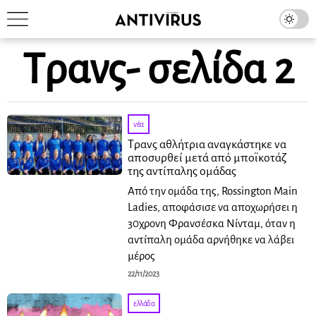
Τρανς
- σελίδα 2
νέα
Τρανς αθλήτρια αναγκάστηκε να
αποσυρθεί μετά από μποϊκοτάζ
της αντίπαλης ομάδας
Από την ομάδα της, Rossington Main
Ladies, αποφάσισε να αποχωρήσει η
30χρονη Φρανσέσκα Νίνταμ, όταν η
αντίπαλη ομάδα αρνήθηκε να λάβει
μέρος
22/11/2023
ελλάδα