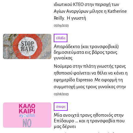
ιδιωτικού ΚΤΕΟ στην περιοχή των
Αγίων Αναργύρων μίλησε η Katherine
Reilly. Η γνωστή
05/09/2023
ελλάδα
Απαράδεκτα (και τρανσφοβικά)
δημοσιεύματα εις βάρος τρανς
γυναίκας
Νούμερα στην πλάτη γνωστής τρανς
ηθοποιού φαίνεται να θέλει να κάνει η
εφημερίδα Espresso. Με αφορμή τη
συμμετοχή μιας τρανς γυναίκας στην
03/08/2023
άποψη
Μία ανοιχτά τρανς ηθοποιός στην
Επίδαυρο … και η τρανσφοβία που
μας δέρνει