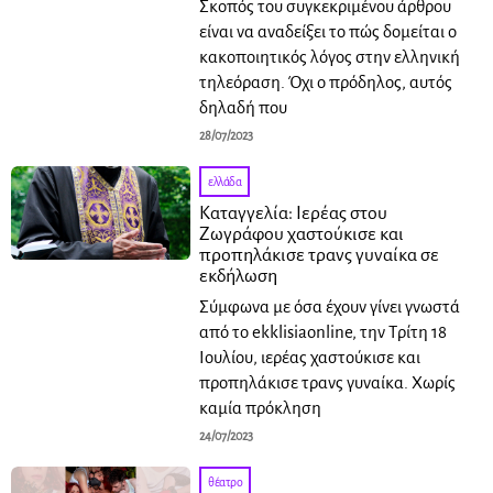
Σκοπός του συγκεκριμένου άρθρου
είναι να αναδείξει το πώς δομείται ο
κακοποιητικός λόγος στην ελληνική
τηλεόραση. Όχι ο πρόδηλος, αυτός
δηλαδή που
28/07/2023
ελλάδα
Καταγγελία: Ιερέας στου
Ζωγράφου χαστούκισε και
προπηλάκισε τρανς γυναίκα σε
εκδήλωση
Σύμφωνα με όσα έχουν γίνει γνωστά
από το ekklisiaonline, την Τρίτη 18
Ιουλίου, ιερέας χαστούκισε και
προπηλάκισε τρανς γυναίκα. Χωρίς
καμία πρόκληση
24/07/2023
θέατρο