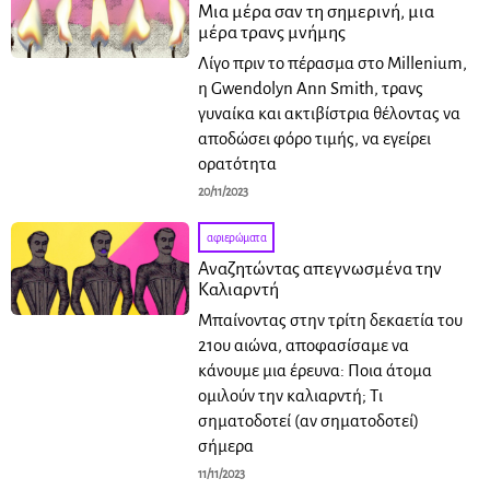
Μια μέρα σαν τη σημερινή, μια
μέρα τρανς μνήμης
Λίγο πριν το πέρασμα στο Millenium,
η Gwendolyn Ann Smith, τρανς
γυναίκα και ακτιβίστρια θέλοντας να
αποδώσει φόρο τιμής, να εγείρει
ορατότητα
20/11/2023
αφιερώματα
Αναζητώντας απεγνωσμένα την
Καλιαρντή
Μπαίνοντας στην τρίτη δεκαετία του
21ου αιώνα, αποφασίσαμε να
κάνουμε μια έρευνα: Ποια άτομα
ομιλούν την καλιαρντή; Τι
σηματοδοτεί (αν σηματοδοτεί)
σήμερα
11/11/2023