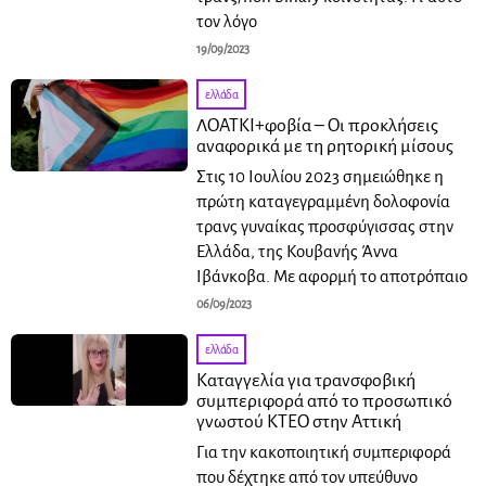
τον λόγο
19/09/2023
ελλάδα
ΛΟΑΤΚΙ+φοβία – Οι προκλήσεις
αναφορικά με τη ρητορική μίσους
Στις 10 Ιουλίου 2023 σημειώθηκε η
πρώτη καταγεγραμμένη δολοφονία
τρανς γυναίκας προσφύγισσας στην
Ελλάδα, της Κουβανής Άννα
Ιβάνκοβα. Με αφορμή το αποτρόπαιο
06/09/2023
ελλάδα
Καταγγελία για τρανσφοβική
συμπεριφορά από το προσωπικό
γνωστού ΚΤΕΟ στην Αττική
Για την κακοποιητική συμπεριφορά
που δέχτηκε από τον υπεύθυνο