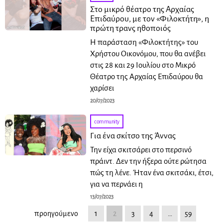
Στο μικρό θέατρο της Αρχαίας
Επιδαύρου, με τον «Φιλοκτήτη», η
πρώτη τρανς ηθοποιός
Η παράσταση «Φιλοκτήτης» του
Χρήστου Οικονόμου, που θα ανέβει
στις 28 και 29 Ιουλίου στο Μικρό
Θέατρο της Αρχαίας Επιδαύρου θα
χαρίσει
20/07/2023
community
Για ένα σκίτσο της Άννας
Την είχα σκιτσάρει στο περσινό
πράιντ. Δεν την ήξερα ούτε ρώτησα
πώς τη λένε. Ήταν ένα σκιτσάκι, έτσι,
για να περνάει η
13/07/2023
προηγούμενο
1
2
3
4
…
59