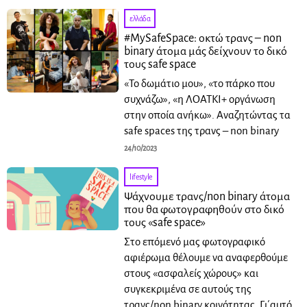
ελλάδα
#MySafeSpace: οκτώ τρανς – non
binary άτομα μάς δείχνουν το δικό
τους safe space
«To δωμάτιο μου», «το πάρκο που
συχνάζω», «η ΛΟΑΤΚΙ+ οργάνωση
στην οποία ανήκω». Αναζητώντας τα
safe spaces της τρανς – non binary
24/10/2023
lifestyle
Ψάχνουμε τρανς/non binary άτομα
που θα φωτογραφηθούν στο δικό
τους «safe space»
Στο επόμενό μας φωτογραφικό
αφιέρωμα θέλουμε να αναφερθούμε
στους «ασφαλείς χώρους» και
συγκεκριμένα σε αυτούς της
τρανς/non binary κοινότητας. Γι΄αυτό