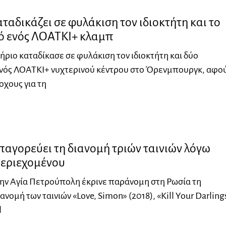
ταδικάζει σε φυλάκιση τον ιδιοκτήτη και το
 ενός ΛΟΑΤΚΙ+ κλαμπ
ήριο καταδίκασε σε φυλάκιση τον ιδιοκτήτη και δύο
νός ΛΟΑΤΚΙ+ νυχτερινού κέντρου στο Όρενμπουργκ, αφο
οχους για τη
αγορεύει τη διανομή τριών ταινιών λόγω
εριεχομένου
ην Αγία Πετρούπολη έκρινε παράνομη στη Ρωσία τη
ανομή των ταινιών «Love, Simon» (2018), «Kill Your Darling
l