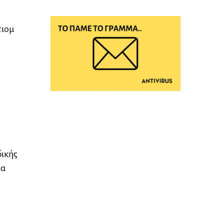
τιομ
δικής
ια