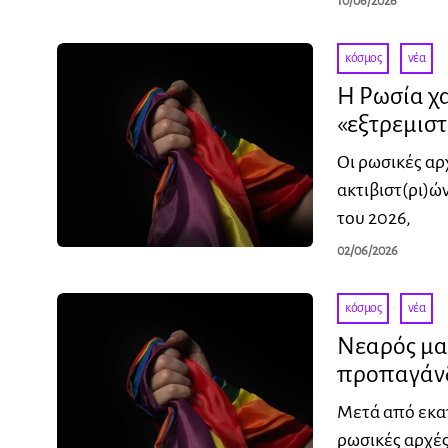
10/06/2026
κόσμος
·
νέα
Η Ρωσία χ
«εξτρεμιστ
Οι ρωσικές αρ
ακτιβιστ(ρι)ώ
του 2026,
02/06/2026
κόσμος
·
νέα
Νεαρός μα
προπαγάν
Μετά από εκατ
ρωσικές αρχές