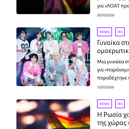
για «ΛΟΑΤ πρ
26/05/2026
κόσμος
·
νέα
Γυναίκα σ
ομοερωτικ
Μια γυναίκα σ
για «παράνομ
παραδέχτηκε ό
12/05/2026
κόσμος
·
νέα
Η Ρωσία χ
της χώρας 