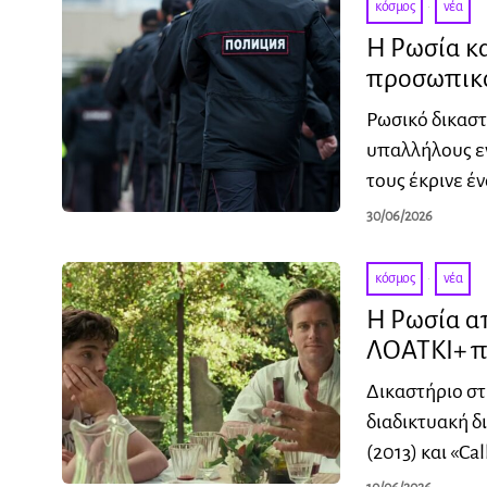
κόσμος
·
νέα
Η Ρωσία κα
προσωπικό
Ρωσικό δικαστ
υπαλλήλους ε
τους έκρινε έν
30/06/2026
κόσμος
·
νέα
Η Ρωσία απ
ΛΟΑΤΚΙ+ π
Δικαστήριο στ
διαδικτυακή δι
(2013) και «Cal