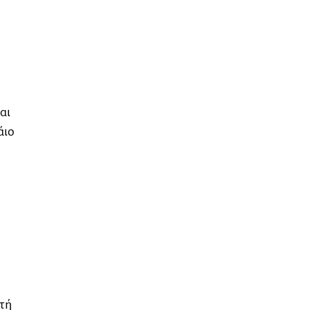
αι
άιο
ητή