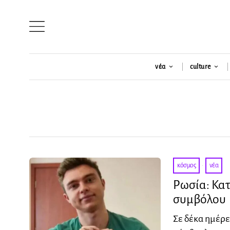
νέα
culture
κόσμος
·
νέα
Ρωσία: Κατ
συμβόλου
Σε δέκα ημέρε