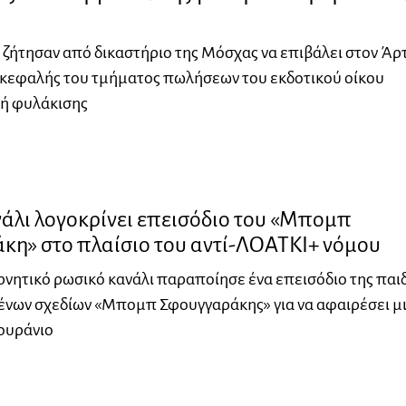
ς ζήτησαν από δικαστήριο της Μόσχας να επιβάλει στον Άρ
ικεφαλής του τμήματος πωλήσεων του εκδοτικού οίκου
νή φυλάκισης
άλι λογοκρίνει επεισόδιο του «Μπομπ
κη» στο πλαίσιο του αντί-ΛΟΑΤΚΙ+ νόμου
νητικό ρωσικό κανάλι παραποίησε ένα επεισόδιο της παι
ένων σχεδίων «Μπομπ Σφουγγαράκης» για να αφαιρέσει μ
 ουράνιο