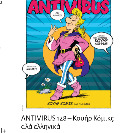
α
υ
ANTIVIRUS 128 – Kουήρ Κόμικς
αλά ελληνικά
Ι+