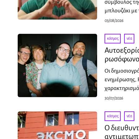
σύμβουλος της
μπλουζάκι με 
03/08/2026
κόσμος
·
νέα
Αυτοεξορί
ρωσόφωνο
Οι δημοσιογρ
ενημέρωσης, P
χαρακτηρισμό 
30/07/2026
κόσμος
·
νέα
Ο διευθυν
αντιμετωπ