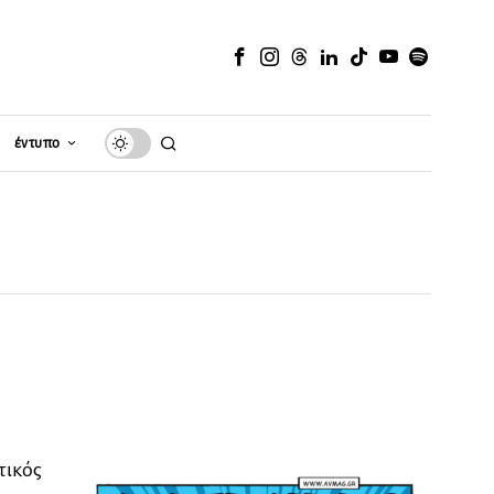
έντυπο
τικός