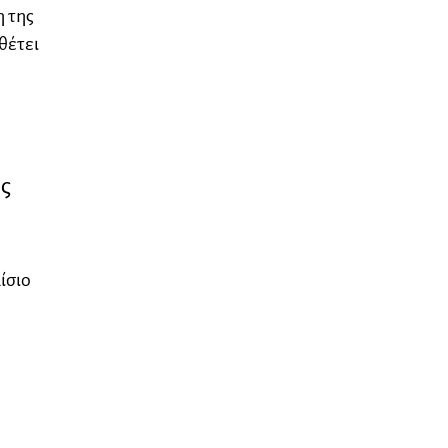
η της
θέτει
ς
ίσιο