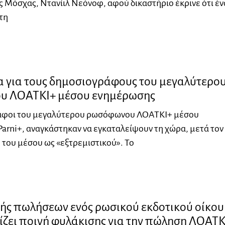
 Μόσχας, Ντανίιλ Νεόνοφ, αφού δικαστήριο έκρινε ότι έν
τη
α για τους δημοσιογράφους του μεγαλύτερο
υ ΛΟΑΤΚΙ+ μέσου ενημέρωσης
άφοι του μεγαλύτερου ρωσόφωνου ΛΟΑΤΚΙ+ μέσου
arni+, αναγκάστηκαν να εγκαταλείψουν τη χώρα, μετά τον
του μέσου ως «εξτρεμιστικού». Το
τής πωλήσεων ενός ρωσικού εκδοτικού οίκου
ίζει ποινή φυλάκισης για την πώληση ΛΟΑΤΚ