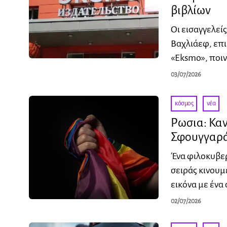
βιβλίων
Οι εισαγγελεί
Βαχλιάεφ, επ
«Eksmo», ποι
03/07/2026
κόσμος
·
νέα
Ρωσια: Καν
Σφουγγαρά
Ένα φιλοκυβερ
σειράς κινουμ
εικόνα με ένα
02/07/2026