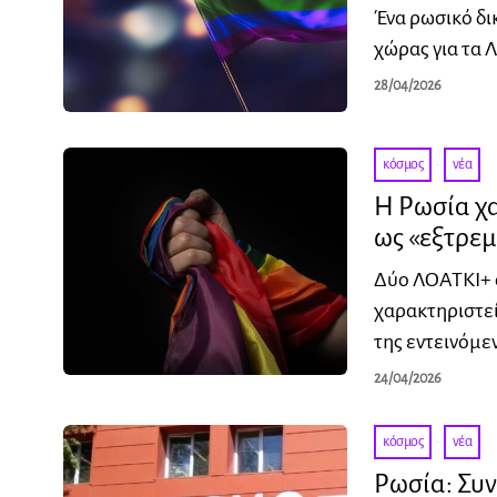
Ένα ρωσικό δι
χώρας για τα 
28/04/2026
κόσμος
·
νέα
Η Ρωσία χ
ως «εξτρεμ
Δύο ΛΟΑΤΚΙ+ 
χαρακτηριστεί
της εντεινόμε
24/04/2026
κόσμος
·
νέα
Ρωσία: Συ