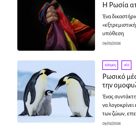
Η Ρωσία α
Ένα δικαστήρι
«εξτρεμιστική»
υπόθεση
09/03/2026
κόσμος
·
νέα
Ρωσικό μέ
την ομοφυ
Ένας συντάκτη
να λογοκρίνει
των ζώων, επε
09/02/2026