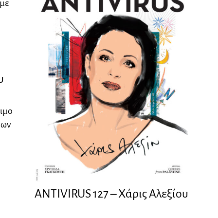
 με
υ
ιμο
εων
ANTIVIRUS 127 – Xάρις Αλεξίου