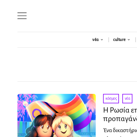
νέα
culture
κόσμος
·
νέα
Η Ρωσία επ
προπαγάν
Ένα δικαστήρι