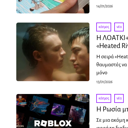
14/01/2026
κόσμος
·
νέα
Η ΛΟΑΤΚΙ+
«Heated R
Η σειρά «Heat
θαυμαστές να
μόνο
13/01/2026
κόσμος
·
νέα
Η Ρωσία μ
Σε μια ακόμη 
φορά τη διαδ