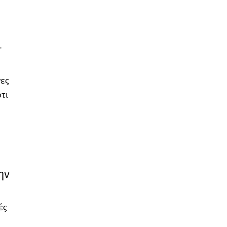
+
νες
τι
ην
ές