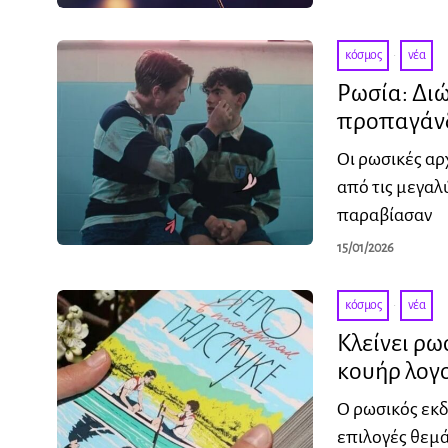
κόσμος
·
νέα
Ρωσία: Διώ
προπαγάν
Οι ρωσικές αρ
από τις μεγαλ
παραβίασαν
15/01/2026
κόσμος
·
νέα
Κλείνει ρω
κουήρ λογ
Ο ρωσικός εκδ
επιλογές θεμά