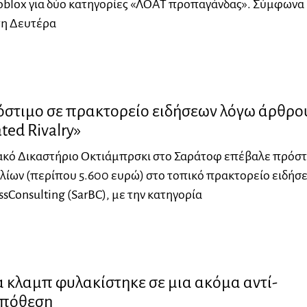
blox για δύο κατηγορίες «ΛΟΑΤ προπαγάνδας». Σύμφωνα
τη Δευτέρα
όστιμο σε πρακτορείο ειδήσεων λόγω άρθρο
ted Rivalry»
ακό Δικαστήριο Οκτιάμπρσκι στο Σαράτοφ επέβαλε πρόστ
λίων (περίπου 5.600 ευρώ) στο τοπικό πρακτορείο ειδήσ
ssConsulting (SarBC), με την κατηγορία
α κλαμπ φυλακίστηκε σε μια ακόμα αντί-
υπόθεση