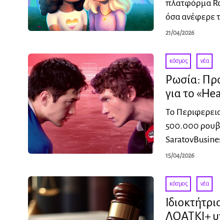
πλατφόρμα Ro
όσα ανέφερε 
21/04/2026
κόσμος
·
νέα
Ρωσία: Πρ
για το «Hea
Το Περιφερει
500.000 ρουβ
SaratovBusine
15/04/2026
κόσμος
·
νέα
Ιδιοκτήτρι
ΛΟΑΤΚΙ+ 