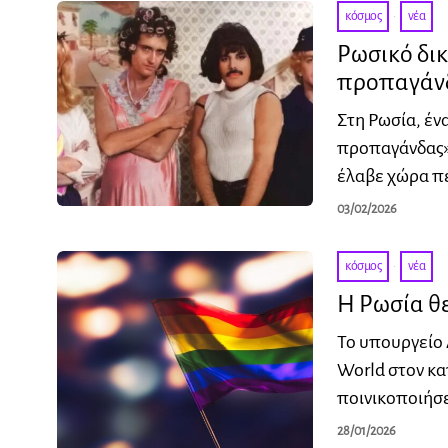
κόσμος
·
νέα
Ρωσικό δι
προπαγάν
Στη Ρωσία, έν
προπαγάνδας»
έλαβε χώρα πέ
03/02/2026
κόσμος
·
νέα
Η Ρωσία θε
Το υπουργείο
World στον κ
ποινικοποιήσε
28/01/2026