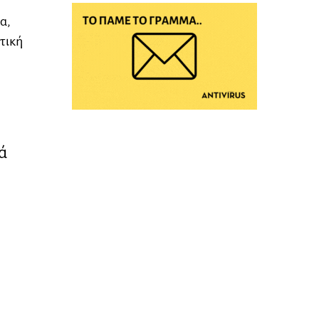
α,
τική
ά