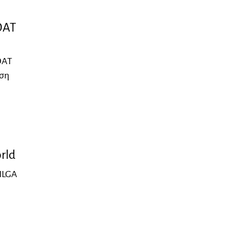
ΟΑΤ
ΟΑΤ
αση
rld
ILGA