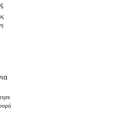
ης
ως
νη
για
ίτησε
ιφορά