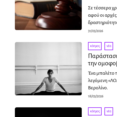
Σε τέσσερα χρ
αφού οι αρχές
δραστηριότητ
31/03/2026
κόσμος
·
νέα
Παράσταση
την ομοφο
Ένα μπαλέτο π
λεγόμενη «ΛΟ
Βερολίνο.
18/03/2026
κόσμος
·
νέα