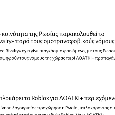
 κοινότητα της Ρωσίας παρακολουθεί το
ivalry» παρά τους ομοτρανσφοβικούς νόμους
ed Rivalry» έχει γίνει παγκόσμιο φαινόμενο, με τους Ρώσο
 αψηφούν τους νόμους της χώρας περί ΛΟΑΤΚΙ+ προπαγά
πλοκάρει το Roblox για ΛΟΑΤΚΙ+ περιεχόμεν
κίνηση λογοκρισίας προχώρησε η Ρωσία, μπλοκάροντας αυ
ικτυακή πλατφόρμα παιχνιδιών Roblox λόγω ΛΟΑΤΚΙ+