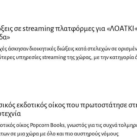
ξεις σε streaming πλατφόρμες για «ΛΟΑΤΚΙ
δα»
χές άσκησαν διοικητικές διώξεις κατά στελεχών σε ορισμέ
ύτερες υπηρεσίες streaming της χώρας, με την κατηγορία ό
σικός εκδοτικός οίκος που πρωτοστάτησε στ
οτεχνία
οτικός οίκος Popcorn Books, γνωστός για τις συχνά τολμηρ
των σε μια χώρα με όλο και πιο αυστηρούς νόμους