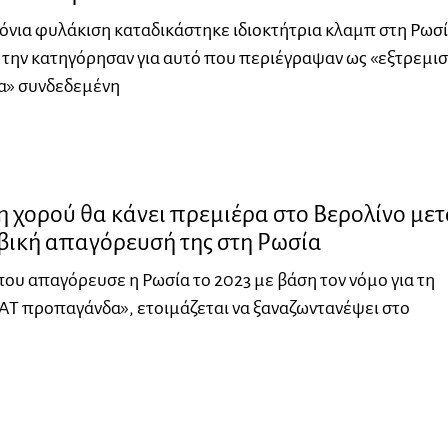
όνια φυλάκιση καταδικάστηκε ιδιοκτήτρια κλαμπ στη Ρωσί
 την κατηγόρησαν για αυτό που περιέγραψαν ως «εξτρεμισ
α» συνδεδεμένη
 χορού θα κάνει πρεμιέρα στο Βερολίνο μετ
βική απαγόρευσή της στη Ρωσία
ου απαγόρευσε η Ρωσία το 2023 με βάση τον νόμο για τη
ΑΤ προπαγάνδα», ετοιμάζεται να ξαναζωντανέψει στο