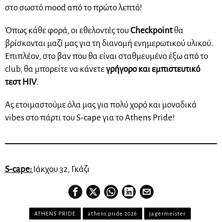
στο σωστό mood από το πρώτο λεπτό!
Όπως κάθε φορά, οι εθελοντές του
Checkpoint
θα
βρίσκονται μαζί μας για τη διανομή ενημερωτικού υλικού.
Επιπλέον, στο βαν που θα είναι σταθμευμένο έξω από το
club, θα μπορείτε να κάνετε
γρήγορο και εμπιστευτικό
τεστ HIV
.
Ας ετοιμαστούμε όλα μας για πολύ χορό και μοναδικά
vibes στο πάρτι του S-cape για το Athens Pride!
S-cape
:
Ιάκχου 32, Γκάζι
ATHENS PRIDE
athens pride 2026
jagermeister