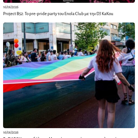
16/06/2026
Project B52: Το pre-pride party του Enola Club με την DJ KaKou
16/06/2026