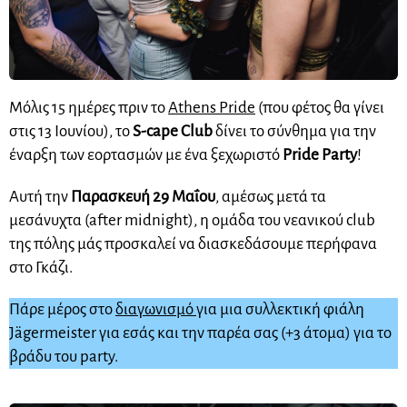
Μόλις 15 ημέρες πριν το
Athens Pride
(που φέτος θα γίνει
στις 13 Ιουνίου), το
S-cape Club
δίνει το σύνθημα για την
έναρξη των εορτασμών με ένα ξεχωριστό
Pride Party
!
Αυτή την
Παρασκευή 29 Μαΐου
, αμέσως μετά τα
μεσάνυχτα (after midnight), η ομάδα του νεανικού club
της πόλης μάς προσκαλεί να διασκεδάσουμε περήφανα
στο Γκάζι.
Πάρε μέρος στο
διαγωνισμό
για μια συλλεκτική φιάλη
Jägermeister για εσάς και την παρέα σας (+3 άτομα) για το
βράδυ του party.