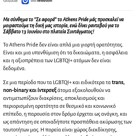
12/05/2026
από
newsroom
Με σύνθημα το “Σε αφορά” το Athens Pride μάς προσκαλεί να
μοιραστούμε τη δική μας ιστορία, ενώ δίνει ραντεβού για το
Σάββατο 13 Ιουνίου στο πλατεία Συντάγματος!
Το Athens Pride δεν είναι απλά μια γιορτή ορατότητας.
Είναι και μια υπενθύμιση ότι τα δικαιώματα, η ασφάλεια
και η αξιοπρέπεια των LGBTQI+ ατόμων δεν είναι
δεδομένα.
Σε μια περίοδο που τα LGBTQI+ και ειδικότερα τα
trans,
non-binary και ίντερσεξ
άτομα εξακολουθούν να
αντιμετωπίζουν διακρίσεις, αποκλεισμούς και
περιορισμένη ορατότητα σε θεσμικό και κοινωνικό
επίπεδο, η παρουσία στον δρόμο έρχεται ως ανάγκη, και
ως απάντηση σε οποιαδήποτε προσπάθεια ακύρωσης των
ταυτοτήτων μας. Η πορεία είναι χώρος διεκδίκησης,