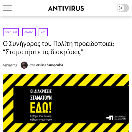
featured
·
ελλάδα
·
νέα
Ο Συνήγορος του Πολίτη προειδοποιεί:
“Σταματήστε τις διακρίσεις”
14/05/2015
από
Vasilis Thanopoulos