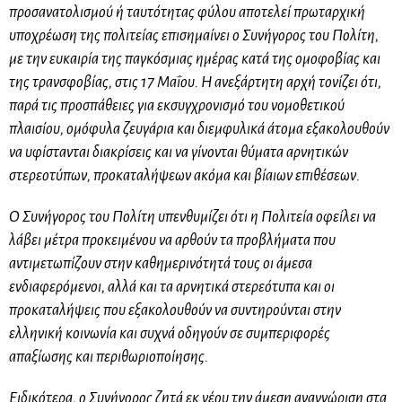
προσανατολισμού ή ταυτότητας φύλου αποτελεί πρωταρχική
υποχρέωση της πολιτείας επισημαίνει ο Συνήγορος του Πολίτη,
με την ευκαιρία της παγκόσμιας ημέρας κατά της ομοφοβίας και
της τρανσφοβίας, στις 17 Μαΐου. Η ανεξάρτητη αρχή τονίζει ότι,
παρά τις προσπάθειες για εκσυγχρονισμό του νομοθετικού
πλαισίου, ομόφυλα ζευγάρια και διεμφυλικά άτομα εξακολουθούν
να υφίστανται διακρίσεις και να γίνονται θύματα αρνητικών
στερεοτύπων, προκαταλήψεων ακόμα και βίαιων επιθέσεων.
Ο Συνήγορος του Πολίτη υπενθυμίζει ότι η Πολιτεία οφείλει να
λάβει μέτρα προκειμένου να αρθούν τα προβλήματα που
αντιμετωπίζουν στην καθημερινότητά τους οι άμεσα
ενδιαφερόμενοι, αλλά και τα αρνητικά στερεότυπα και οι
προκαταλήψεις που εξακολουθούν να συντηρούνται στην
ελληνική κοινωνία και συχνά οδηγούν σε συμπεριφορές
απαξίωσης και περιθωριοποίησης.
Ειδικότερα, ο Συνήγορος ζητά εκ νέου την άμεση αναγνώριση στα