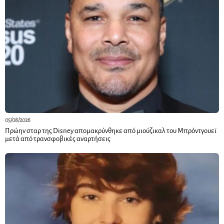
05/08/2026
Πρώην σταρ της Disney απομακρύνθηκε από μιούζικαλ του Μπρόντγουεϊ
μετά από τρανσφοβικές αναρτήσεις