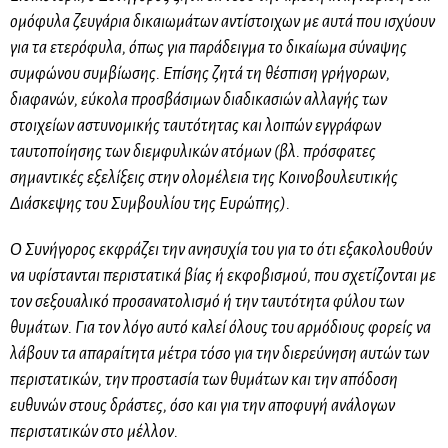
ομόφυλα ζευγάρια δικαιωμάτων αντίστοιχων με αυτά που ισχύουν
για τα ετερόφυλα, όπως για παράδειγμα το δικαίωμα σύναψης
συμφώνου συμβίωσης. Επίσης ζητά τη θέσπιση γρήγορων,
διαφανών, εύκολα προσβάσιμων διαδικασιών αλλαγής των
στοιχείων αστυνομικής ταυτότητας και λοιπών εγγράφων
ταυτοποίησης των διεμφυλικών ατόμων (βλ. πρόσφατες
σημαντικές εξελίξεις στην ολομέλεια της Κοινοβουλευτικής
Διάσκεψης του Συμβουλίου της Ευρώπης).
Ο Συνήγορος εκφράζει την ανησυχία του για το ότι εξακολουθούν
να υφίστανται περιστατικά βίας ή εκφοβισμού, που σχετίζονται με
τον σεξουαλικό προσανατολισμό ή την ταυτότητα φύλου των
θυμάτων. Για τον λόγο αυτό καλεί όλους του αρμόδιους φορείς να
λάβουν τα απαραίτητα μέτρα τόσο για την διερεύνηση αυτών των
περιστατικών, την προστασία των θυμάτων και την απόδοση
ευθυνών στους δράστες, όσο και για την αποφυγή ανάλογων
περιστατικών στο μέλλον.