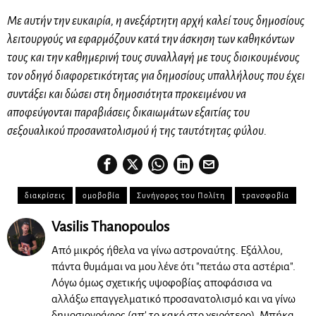
Με αυτήν την ευκαιρία, η ανεξάρτητη αρχή καλεί τους δημοσίους
λειτουργούς να εφαρμόζουν κατά την άσκηση των καθηκόντων
τους και την καθημερινή τους συναλλαγή με τους διοικουμένους
τον οδηγό διαφορετικότητας για δημοσίους υπαλλήλους που έχει
συντάξει και δώσει στη δημοσιότητα προκειμένου να
αποφεύγονται παραβιάσεις δικαιωμάτων εξαιτίας του
σεξουαλικού προσανατολισμού ή της ταυτότητας φύλου.
διακρίσεις
ομοβοβία
Συνήγορος του Πολίτη
τρανσφοβία
Vasilis Thanopoulos
Από μικρός ήθελα να γίνω αστροναύτης. Εξάλλου,
πάντα θυμάμαι να μου λένε ότι "πετάω στα αστέρια".
Λόγω όμως σχετικής υψοφοβίας αποφάσισα να
αλλάξω επαγγελματικό προσανατολισμό και να γίνω
δημοσιογράφος (απ' το κακό στο χειρότερο), Μπήκα