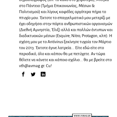
στο Πάντειο (Τμήμα Επικοινωνίας, Μέσων &
Πολιτισμού) και λίγους καφέδες αργότερα πήρα το
πτυχίο μου. Έκτοτε το επαγγελματικό μου μετερίζι με
έχει οδηγήσει στην πόρτα ανθρωπιστικών οργανισμών
(Διεθνή Αμνηστία, Έλιξ) αλλά και πολλών έντυπων και
διαδικτυακών μέσων (Esquire, Nitro, Protagon, κλπ). Η
σχέση μου με το Antivirus ξεκίνησε τυχαία τον Μάρτιο
του 2013. Έκτοτε έγινε λατρεία... Είτε εδώ είτε στο
περιοδικό, όλο και κάπου θα με πετύχετε. Αν τώρα
θέλετε να κάνετε και κάποιο σχόλιο... θα με βρείτε στο
vth@avmag.gr
. Cu!