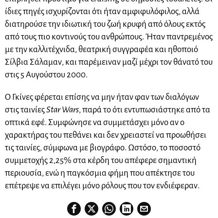
ίδιες πηγές ισχυρίζονται ότι ήταν αμφιφυλόφιλος, αλλά
διατηρούσε την ιδιωτική του ζωή κρυφή από όλους εκτός
από τους πιο κοντινούς του ανθρώπους. Ήταν παντρεμένος
με την καλλιτέχνιδα, θεατρική συγγραφέα και ηθοποιό
Σίλβια Σάλαμαν, και παρέμειναν μαζί μέχρι τον θάνατό του
στις 5 Αυγούστου 2000.
Ο Γκίνες φέρεται επίσης να μην ήταν φαν των διαλόγων
στις ταινίες
Star Wars
, παρά το ότι εντυπωσιάστηκε από τα
οπτικά εφέ. Συμφώνησε να συμμετάσχει μόνο αν ο
χαρακτήρας του πεθάνει και δεν χρειαστεί να προωθήσει
τις ταινίες, σύμφωνα με βιογράφο. Ωστόσο, το ποσοστό
συμμετοχής 2,25% στα κέρδη του απέφερε σημαντική
περιουσία, ενώ η παγκόσμια φήμη που απέκτησε του
επέτρεψε να επιλέγει μόνο ρόλους που τον ενδιέφεραν.