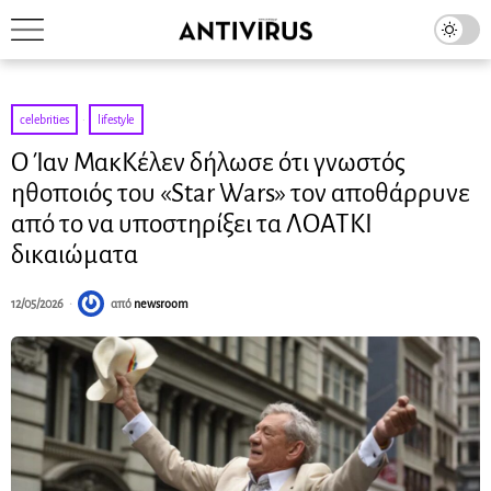
celebrities
·
lifestyle
Ο Ίαν ΜακΚέλεν δήλωσε ότι γνωστός
ηθοποιός του «Star Wars» τον αποθάρρυνε
από το να υποστηρίξει τα ΛΟΑΤΚΙ
δικαιώματα
12/05/2026
από
newsroom