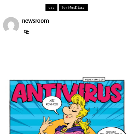
gay
Ίαν ΜακΚέλεν
newsroom