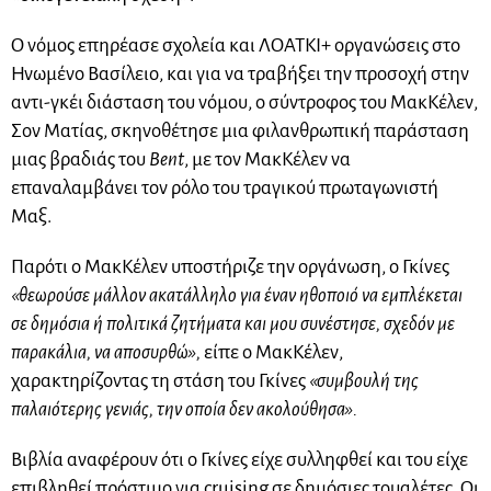
Ο νόμος επηρέασε σχολεία και ΛΟΑΤΚΙ+ οργανώσεις στο
Ηνωμένο Βασίλειο, και για να τραβήξει την προσοχή στην
αντι-γκέι διάσταση του νόμου, ο σύντροφος του ΜακΚέλεν,
Σον Ματίας, σκηνοθέτησε μια φιλανθρωπική παράσταση
μιας βραδιάς του
Bent
, με τον ΜακΚέλεν να
επαναλαμβάνει τον ρόλο του τραγικού πρωταγωνιστή
Μαξ.
Παρότι ο ΜακΚέλεν υποστήριζε την οργάνωση, ο Γκίνες
«θεωρούσε μάλλον ακατάλληλο για έναν ηθοποιό να εμπλέκεται
σε δημόσια ή πολιτικά ζητήματα και μου συνέστησε, σχεδόν με
παρακάλια, να αποσυρθώ»,
είπε ο ΜακΚέλεν,
χαρακτηρίζοντας τη στάση του Γκίνες
«συμβουλή της
παλαιότερης γενιάς, την οποία δεν ακολούθησα».
Βιβλία αναφέρουν ότι ο Γκίνες είχε συλληφθεί και του είχε
επιβληθεί πρόστιμο για cruising σε δημόσιες τουαλέτες. Οι