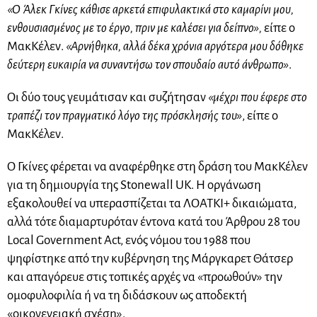
«Ο Άλεκ Γκίνες κάθισε αρκετά επιφυλακτικά στο καμαρίνι μου,
ενθουσιασμένος με το έργο, πριν με καλέσει για δείπνο»,
είπε ο
ΜακΚέλεν.
«Αρνήθηκα, αλλά δέκα χρόνια αργότερα μου δόθηκε
δεύτερη ευκαιρία να συναντήσω τον σπουδαίο αυτό άνθρωπο»
.
Οι δύο τους γευμάτισαν και συζήτησαν
«μέχρι που έφερε στο
τραπέζι τον πραγματικό λόγο της πρόσκλησής του»
, είπε ο
ΜακΚέλεν.
Ο Γκίνες φέρεται να αναφέρθηκε στη δράση του ΜακΚέλεν
για τη δημιουργία της Stonewall UK. Η οργάνωση
εξακολουθεί να υπερασπίζεται τα ΛΟΑΤΚΙ+ δικαιώματα,
αλλά τότε διαμαρτυρόταν έντονα κατά του Άρθρου 28 του
Local Government Act, ενός νόμου του 1988 που
ψηφίστηκε από την κυβέρνηση της Μάργκαρετ Θάτσερ
και απαγόρευε στις τοπικές αρχές να «προωθούν» την
ομοφυλοφιλία ή να τη διδάσκουν ως αποδεκτή
«οικογενειακή σχέση».