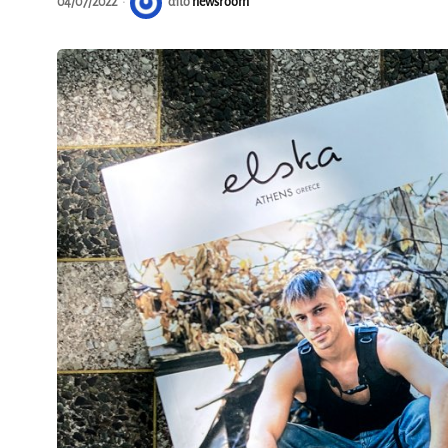
04/07/2022
από
newsroom