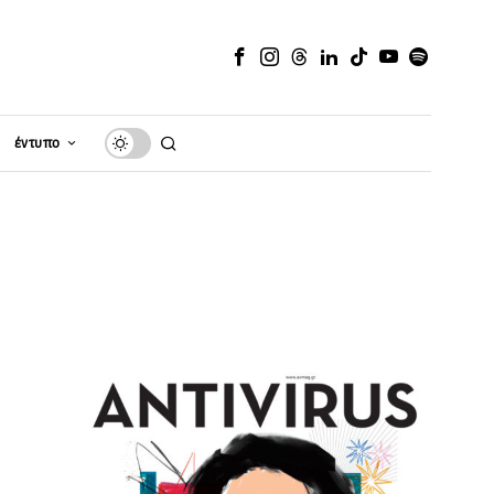
έντυπο