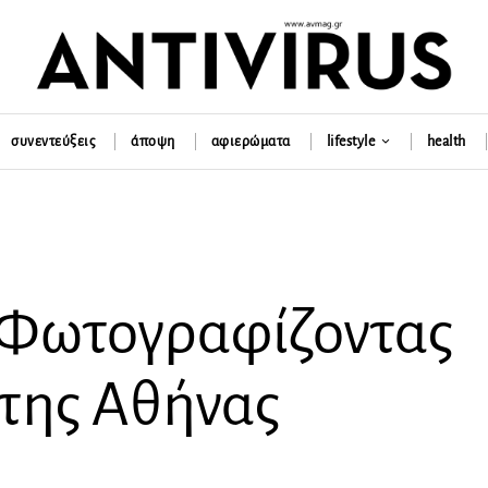
συνεντεύξεις
άποψη
αφιερώματα
lifestyle
health
 Φωτογραφίζοντας
 της Αθήνας