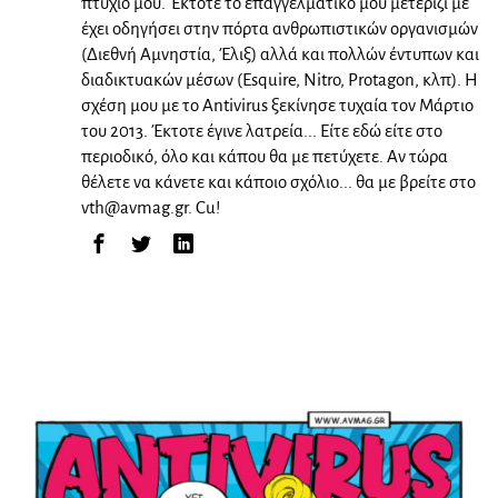
πτυχίο μου. Έκτοτε το επαγγελματικό μου μετερίζι με
έχει οδηγήσει στην πόρτα ανθρωπιστικών οργανισμών
(Διεθνή Αμνηστία, Έλιξ) αλλά και πολλών έντυπων και
διαδικτυακών μέσων (Esquire, Nitro, Protagon, κλπ). Η
σχέση μου με το Antivirus ξεκίνησε τυχαία τον Μάρτιο
του 2013. Έκτοτε έγινε λατρεία... Είτε εδώ είτε στο
περιοδικό, όλο και κάπου θα με πετύχετε. Αν τώρα
θέλετε να κάνετε και κάποιο σχόλιο... θα με βρείτε στο
vth@avmag.gr
. Cu!