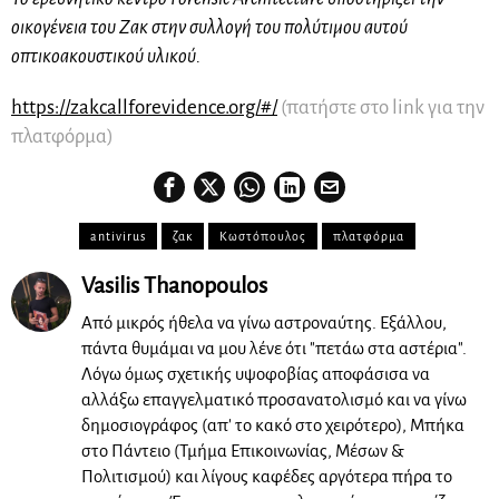
οικογένεια του Ζακ στην συλλογή του πολύτιμου αυτού
οπτικοακουστικού υλικού.
https://zakcallforevidence.org/#/
(πατήστε στο link για την
πλατφόρμα)
antivirus
ζακ
Κωστόπουλος
πλατφόρμα
Vasilis Thanopoulos
Από μικρός ήθελα να γίνω αστροναύτης. Εξάλλου,
πάντα θυμάμαι να μου λένε ότι "πετάω στα αστέρια".
Λόγω όμως σχετικής υψοφοβίας αποφάσισα να
αλλάξω επαγγελματικό προσανατολισμό και να γίνω
δημοσιογράφος (απ' το κακό στο χειρότερο), Μπήκα
στο Πάντειο (Τμήμα Επικοινωνίας, Μέσων &
Πολιτισμού) και λίγους καφέδες αργότερα πήρα το