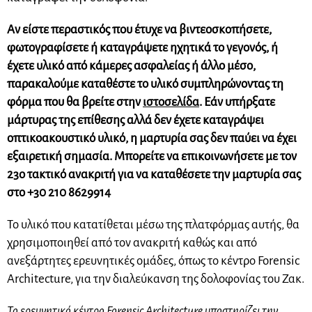
Αν είστε περαστικός που έτυχε να βιντεοσκοπήσετε,
φωτογραφίσετε ή καταγράψετε ηχητικά το γεγονός, ή
έχετε υλικό από κάμερες ασφαλείας ή άλλο μέσο,
παρακαλούμε καταθέστε το υλικό συμπληρώνοντας τη
φόρμα που θα βρείτε στην
ιστοσελίδα
. Εάν υπήρξατε
μάρτυρας της επίθεσης αλλά δεν έχετε καταγράψει
οπτικοακουστικό υλικό, η μαρτυρία σας δεν παύει να έχει
εξαιρετική σημασία. Μπορείτε να επικοινωνήσετε με τον
23ο τακτικό ανακριτή για να καταθέσετε την μαρτυρία σας
στο +30 210 8629914
Το υλικό που κατατίθεται μέσω της πλατφόρμας αυτής, θα
χρησιμοποιηθεί από τον ανακριτή καθώς και από
ανεξάρτητες ερευνητικές ομάδες, όπως το κέντρο Forensic
Architecture, για την διαλεύκανση της δολοφονίας του Ζακ.
Το ερευνητικό κέντρο Forensic Architecture υποστηρίζει την