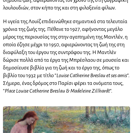
δημόσια ζωή, αφιερώνοντας τον χρόνο της στη ζωγραφική
λουλουδιών, στον κήπο της και στη φιλοξενία φίλων.
Η υγεία της Λουίζ επιδεινώθηκε σημαντικά στα τελευταία
χρόνια της ζωής της. Πέθανε το 1927, αφήνοντας μεγάλο
μέρος της περιουσίας της στην αγαπημένη της Μαντλέν, η
οποία έζησε μέχρι το 1950, αφιερώνοντας τη ζωή της στη
διαφύλαξη του έργου της συντρόφου της. Η Μαντλέν
δώρισε πολλά από τα έργα της Μπρέσλαου σε μουσεία και
δημοσίευσε βιβλία για τη ζωή και το έργο της, όπως το
βιβλίο του 1932 με τίτλο “
Louise Catherine Breslau et ses amis
“.
Σήμερα, ένας δρόμος στο Παρίσι φέρει τα ονόματα τους,
“
Place Louise Catherine Breslau & Madeleine Zillhardt
“.