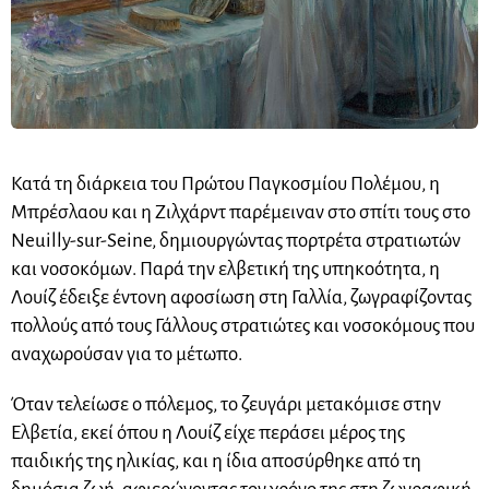
Κατά τη διάρκεια του Πρώτου Παγκοσμίου Πολέμου, η
Μπρέσλαου και η Ζιλχάρντ παρέμειναν στο σπίτι τους στο
Neuilly-sur-Seine, δημιουργώντας πορτρέτα στρατιωτών
και νοσοκόμων. Παρά την ελβετική της υπηκοότητα, η
Λουίζ έδειξε έντονη αφοσίωση στη Γαλλία, ζωγραφίζοντας
πολλούς από τους Γάλλους στρατιώτες και νοσοκόμους που
αναχωρούσαν για το μέτωπο.
Όταν τελείωσε ο πόλεμος, το ζευγάρι μετακόμισε στην
Ελβετία, εκεί όπου η Λουίζ είχε περάσει μέρος της
παιδικής της ηλικίας, και η ίδια αποσύρθηκε από τη