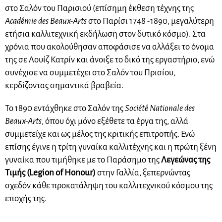
στο Σαλόν του Παρισιού (επίσημη έκθεση τέχνης της
Académie des Beaux-Arts
στο Παρίσι 1748 -1890, μεγαλύτερη
ετήσια καλλιτεχνική εκδήλωση στον δυτικό κόσμο). Στα
χρόνια που ακολούθησαν αποφάσισε να αλλάξει το όνομα
της σε Λουίζ Κατρίν και άνοιξε το δικό της εργαστήριο, ενώ
συνέχισε να συμμετέχει στο Σαλόν του Πρισίου,
κερδίζοντας σημαντικά βραβεία.
Το 1890 εντάχθηκε στο Σαλόν της
Société Nationale des
Beaux-Arts
, όπου όχι μόνο εξέθετε τα έργα της, αλλά
συμμετείχε και ως μέλος της κριτικής επιτροπής. Ενώ
επίσης έγινε η τρίτη γυναίκα καλλιτέχνης και η πρώτη ξένη
γυναίκα που τιμήθηκε με το Παράσημο της
Λεγεώνας της
Τιμής (Legion of Honour)
στην Γαλλία, ξεπερνώντας
σχεδόν κάθε προκατάληψη του καλλιτεχνικού κόσμου της
εποχής της.