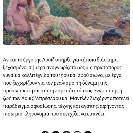
Αν και το έργο της Λουίζ υπήρξε για κάποιο διάστημα
ξεχασμένο, σήμερα αναγνωρίζεται ως μια πρωτοπόρος
γυναίκα καλλιτέχνιδα του 19ου και 20ού αιώνα, με έργα
που ξεχωρίζουν για τον ρεαλισμό, τη δύναμη της
προσωπικότητας και την αμεσότητά τους. Ενώ επίσης η
ζωή των Λουίζ Μπρέσλαου και Μαντλέν Ζιλχάρντ αποτελεί
παράδειγμα αφοσίωσης, τέχνης και αγάπης, αφήνοντας
πίσω μια κληρονομιά που συνεχίζει να εμπνέει.