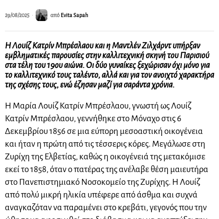
29/08/2025
από
Evita Sapah
Η Λου
ί
ζ Κατρίν Μπρέσλαου και η Μαντλέν Ζιλχάρντ υπήρξαν
εμβληματικές παρουσίες στην καλλιτεχνική σκηνή του Παρισιού
στα τέλη του 19ου αιώνα. Οι δύο γυναίκες ξεχώρισαν όχι μόνο για
το καλλιτεχνικό τους ταλέντο, αλλά και για τον ανοιχτό χαρακτήρα
της σχέσης τους, ενώ έζησαν μαζί για σαράντα χρόνια.
Η Μαρία Λουίζ Κατρίν Μπρέσλαου, γνωστή ως Λουίζ
Κατρίν Μπρέσλαου, γεννήθηκε στο Μόναχο στις 6
Δεκεμβρίου 1856 σε μια εύπορη μεσοαστική οικογένεια
και ήταν η πρώτη από τις τέσσερις κόρες. Μεγάλωσε στη
Ζυρίχη της Ελβετίας, καθώς η οικογένειά της μετακόμισε
εκεί το 1858, όταν ο πατέρας της ανέλαβε θέση μαιευτήρα
στο Πανεπιστημιακό Νοσοκομείο της Ζυρίχης. Η Λουίζ
από πολύ μικρή ηλικία υπέφερε από άσθμα και συχνά
αναγκαζόταν να παραμένει στο κρεβάτι, γεγονός που την