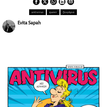
antivirus
queer
ζευγάρια
Evita Sapah