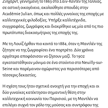
Ζιλχάρντ, γεννημένη το 1863 στο Σαιν-Κεντέν της Γαλλίας,
σε αστική οικογένεια, ακολούθησε σπουδές στην
Académie Julian, όπως και πολλές γυναίκες της εποχής με
καλλιτεχνικές φιλοδοξίες. Υπήρξε καλλιτέχνιδα,
συγγραφέας, ζωγράφος και διακρίθηκε ως μία από τις πιο
πρωτότυπες διακοσμήτριες της εποχής της.
Με τη Λουίζ ήρθαν πιο κοντά το 1884, όταν η Μαντλέν της
ζήτησε να της ζωγραφίσει ένα πορτρέτο. Δύο χρόνια
αργότερα αποφάσισαν να ζήσουν μαζί. Το 1902
εγκαταστάθηκαν μόνιμα σε ένα στούντιο στο Neuilly-sur-
Seine και παρέμειναν αχώριστες για περισσότερες από
τέσσερις δεκαετίες.
Η σχέση τους ήταν σχετικά ανοιχτή για την εποχή και οι
δύο γυναίκες κατέκτησαν σημαντική θέση στην
καλλιτεχνική κοινωνία του Παρισιού, με τη Μαντλέν να
επιλέγει συχνά τον ρόλο της μούσας και συντρόφου της