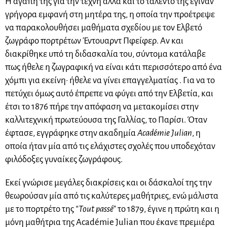
Η αγάπη της για την τέχνη αλλά και το ταλέντο της έγιναν
γρήγορα εμφανή στη μητέρα της, η οποία την προέτρεψε
να παρακολουθήσει μαθήματα σχεδίου με τον Ελβετό
ζωγράφο πορτρέτων Έντουαρντ Πφείφερ. Αν και
διακρίθηκε υπό τη διδασκαλία του, σύντομα κατάλαβε
πως ήθελε η ζωγραφική να είναι κάτι περισσότερο από ένα
χόμπι για εκείνη· ήθελε να γίνει επαγγελματίας . Για να το
πετύχει όμως αυτό έπρεπε να φύγει από την Ελβετία, και
έτσι το 1876 πήρε την απόφαση να μετακομίσει στην
καλλιτεχνική πρωτεύουσα της Γαλλίας, το Παρίσι. Όταν
έφτασε, εγγράφηκε στην ακαδημία
Académie Julian
, η
οποία ήταν μία από τις ελάχιστες σχολές που υποδεχόταν
φιλόδοξες γυναίκες ζωγράφους.
Εκεί γνώρισε μεγάλες διακρίσεις και οι δάσκαλοί της την
θεωρούσαν μία από τις καλύτερες μαθήτριες, ενώ μάλιστα
με το πορτρέτο της
“Tout passé”
το 1879, έγινε η πρώτη και η
μόνη μαθήτρια της Académie Julian που έκανε πρεμιέρα