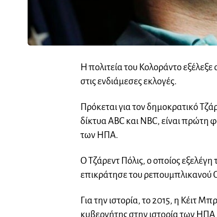
Η πολιτεία του Κολοράντο εξέλεξε
στις ενδιάμεσες εκλογές.
Πρόκεται για τον δημοκρατικό Τζά
δίκτυα ABC και NBC, είναι πρώτη φ
των ΗΠΑ.
Ο Τζάρεντ Πόλις, ο οποίος εξελέγ
επικράτησε του ρεπουμπλικανού Ο
Για την ιστορία, το 2015, η Κέιτ 
κυβερνήτης στην ιστορία των ΗΠΑ κ