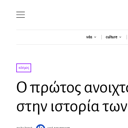
νέα
culture
κόσμος
O πρώτος ανοιχτ
στην ιστορία τω