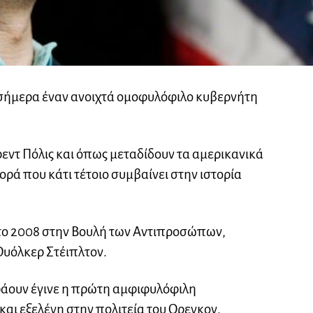
 σήμερα έναν ανοιχτά ομοφυλόφιλο κυβερνήτη
ρεντ Πόλις και όπως μεταδίδουν τα αμερικανικά
ορά που κάτι τέτοιο συμβαίνει στην ιστορία
η το 2008 στην Βουλή των Αντιπροσώπων,
υόλκερ Στέιπλτον.
Μπράουν έγινε η πρώτη αμφιφυλόφιλη
αι εξελέγη στην πολιτεία του Ορεγκον.