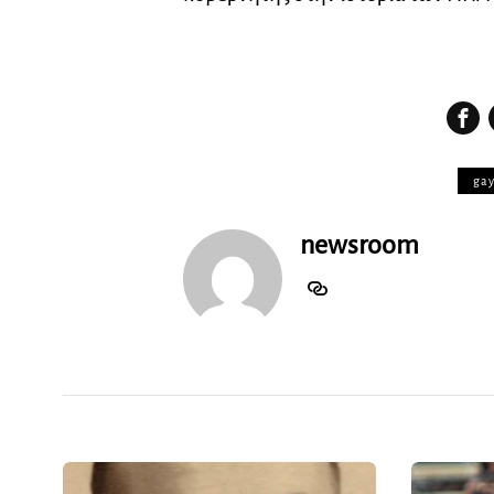
ga
newsroom