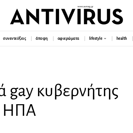
συνεντεύξεις
άποψη
αφιερώματα
lifestyle
health
ά gay κυβερνήτης
ν ΗΠΑ