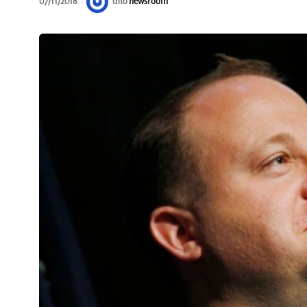
07/11/2018
από
newsroom