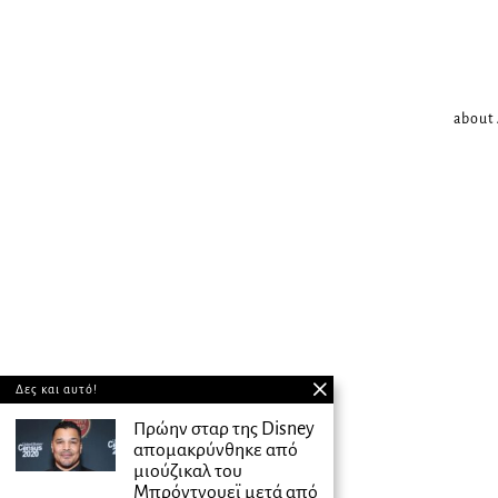
about
Δες και αυτό!
Πρώην σταρ της Disney
απομακρύνθηκε από
μιούζικαλ του
Μπρόντγουεϊ μετά από