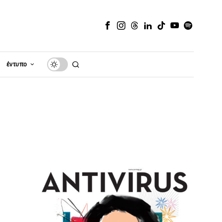
έντυπο