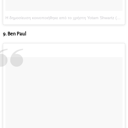
Η δημοσίευση κοινοποιήθηκε από το χρήστη Yotam Shwartz (@yotamshwartz)
9. Ben Paul