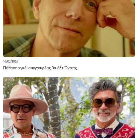
16/07/2026
Πέθανε ο γκέι συγγραφέας Γουόλτ Όντετς