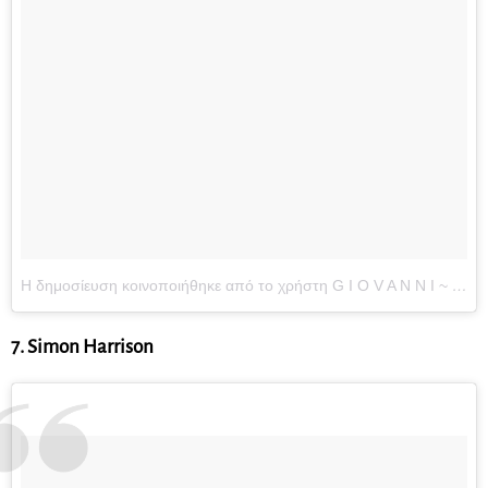
Η δημοσίευση κοινοποιήθηκε από το χρήστη G I O V A N N I ~ B O N A M Y (@gioboyparis)
7. Simon Harrison