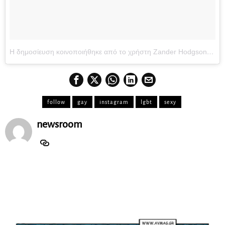
Η δημοσίευση κοινοποιήθηκε από το χρήστη Zander Hodgson (@zanderhodgson)
follow
gay
instagram
lgbt
sexy
newsroom