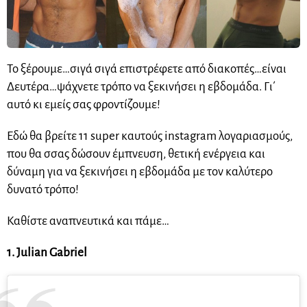
Το ξέρουμε…σιγά σιγά επιστρέφετε από διακοπές…είναι
Δευτέρα…ψάχνετε τρόπο να ξεκινήσει η εβδομάδα. Γι΄
αυτό κι εμείς σας φροντίζουμε!
Εδώ θα βρείτε 11 super καυτούς instagram λογαριασμούς,
που θα σσας δώσουν έμπνευση, θετική ενέργεια και
δύναμη για να ξεκινήσει η εβδομάδα με τον καλύτερο
δυνατό τρόπο!
Καθίστε αναπνευτικά και πάμε…
1. Julian Gabriel