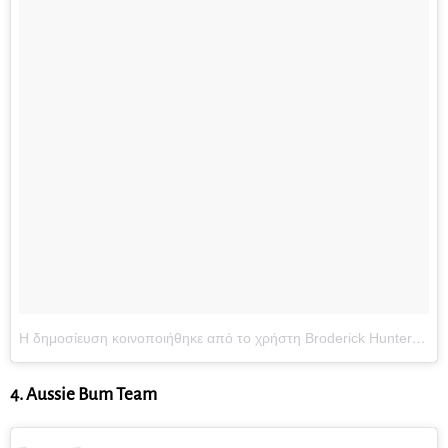
Η δημοσίευση κοινοποιήθηκε από το χρήστη Broderick Hunter (@broderickhunter)
4. Aussie Bum Team