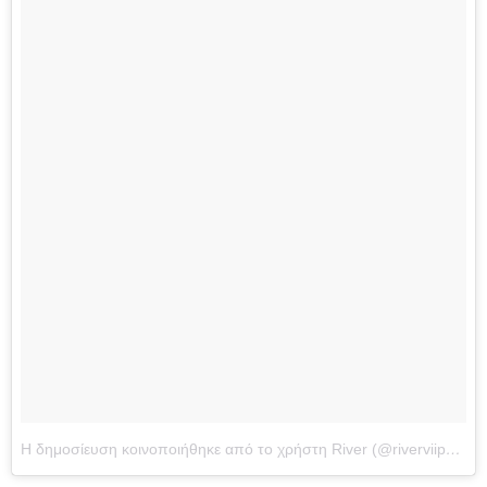
Η δημοσίευση κοινοποιήθηκε από το χρήστη River (@riverviiperi)
στ