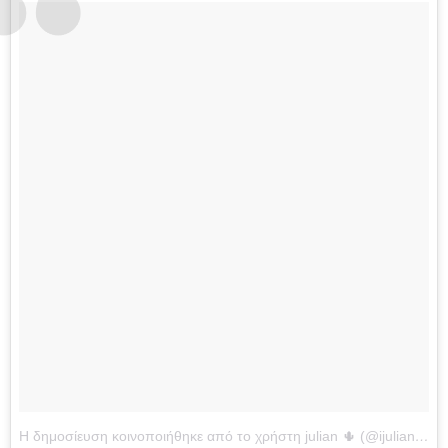
Η δημοσίευση κοινοποιήθηκε από το χρήστη julian 🌵 (@ijulian_)
στ