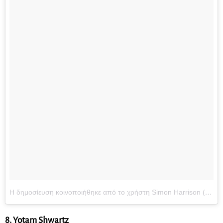
Η δημοσίευση κοινοποιήθηκε από το χρήστη Simon Harrison (@simonalexharrison)
8. Yotam Shwartz