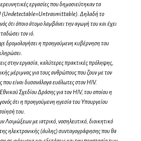
 ερευνητικές εργασίες που δημοσιεύτηκαν τα
U (Undetectable=Untrasmittable). Δηλαδή το
ός ότι όποιο άτομο λαμβάνει την αγωγή του και έχει
ταδώσει τον ιό.
ίχε δρομολογήσει η προηγούμενη κυβέρνηση του
κληρώσει.
σεις στην εργασία, καλύτερες πρακτικές πρόληψης,
κής μέριμνας για τους ανθρώπους που ζουν με τον
ες που είναι δυσανάλογα ευάλωτες στον ΗIV.
θνικού Σχεδίου Δράσης για τον ΗΙV, του οποίου η
γονός ότι η προηγούμενη ηγεσία του Υπουργείου
ποίησή του.
 Λοιμώξεων με ιατρικό, νοσηλευτικό, διοικητικό
της ηλεκτρονικής (άυλης) συνταγογράφησης που θα
ση σε φάρμακα και εξετάσεις και την προστασία των