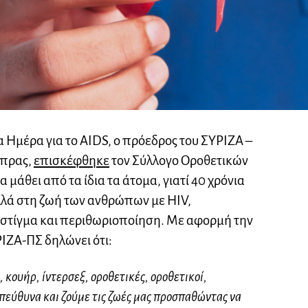
 Ημέρα για το AIDS, ο πρόεδρος του ΣΥΡΙΖΑ –
ίπρας,
επισκέφθηκε
τον Σύλλογο Οροθετικών
 μάθει από τα ίδια τα άτομα, γιατί 40 χρόνια
λλά στη ζωή των ανθρώπων με HIV,
 στίγμα και περιθωριοποίηση. Με αφορμή την
ΖΑ-ΠΣ δηλώνει ότι:
 κουήρ, ίντερσεξ, οροθετικές, οροθετικοί,
πεύθυνα και ζούμε τις ζωές μας προσπαθώντας να