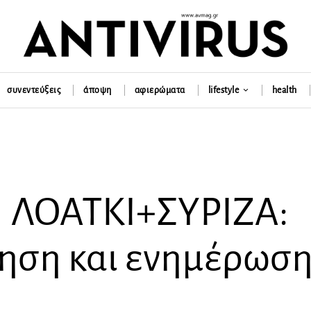
συνεντεύξεις
άποψη
αφιερώματα
lifestyle
health
| ΛΟΑΤΚΙ+ΣΥΡΙΖΑ:
ηση και ενημέρωσ