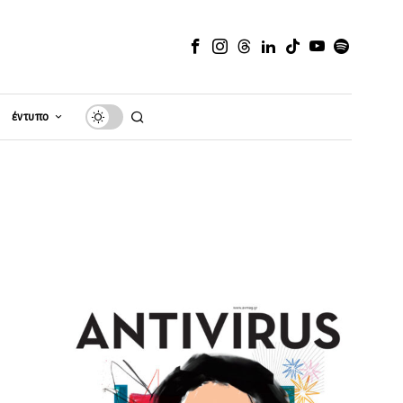
έντυπο
η