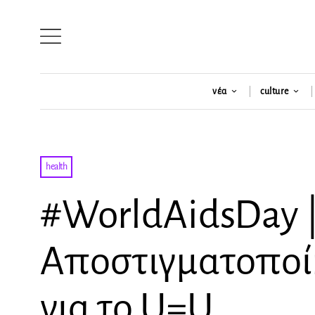
νέα
culture
health
#WorldAidsDay 
Αποστιγματοποί
για το U=U