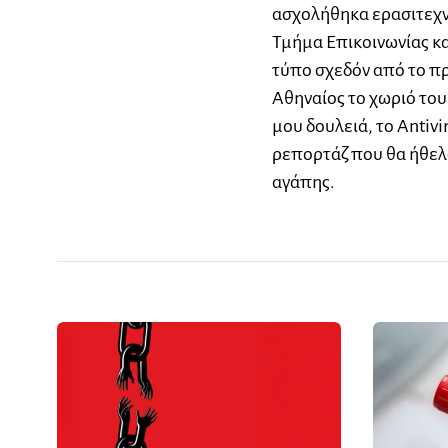
ασχολήθηκα ερασιτεχν
Τμήμα Επικοινωνίας κα
τύπο σχεδόν από το πρ
Αθηναίος το χωριό του
μου δουλειά, το Antivi
ρεπορτάζ που θα ήθελα
αγάπης.