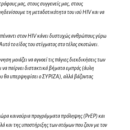
τρόφους μας, στους συγγενείς μας, στους
δενίσουμε τη μεταδοτικότητα του ιού HIV και να
 απέναντι στον HIV κάνει δυστυχώς ανθρώπους γύρω
Αυτό το είδος του στίγματος στο τέλος σκοτώνει.
ηση μοιάζει να αγνοεί τις πάγιες διεκδικήσεις των
ι να παίρνει διστακτικά βήματα εμπρός (άυλη
υ θα υπερψηφίσει ο ΣΥΡΙΖΑ), αλλά βάζοντας
τώρα καινούρια προγράμματα πρόληψης (PrEP) και
λλά και της υποστήριξης των ατόμων που ζουν με τον