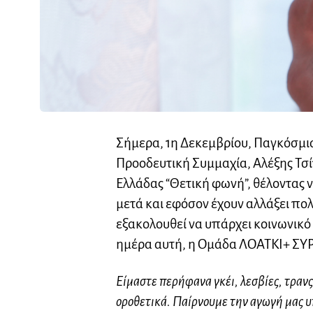
Σήμερα, 1η Δεκεμβρίου, Παγκόσμια
Προοδευτική Συμμαχία, Αλέξης Τσ
Ελλάδας “Θετική φωνή”, θέλοντας να
μετά και εφόσον έχουν αλλάξει πο
εξακολουθεί να υπάρχει κοινωνικό
ημέρα αυτή, η
Ομάδα ΛΟΑΤΚΙ+ ΣΥΡΙ
Είμαστε περήφανα γκέι, λεσβίες, τρανς,
οροθετικά. Παίρνουμε την αγωγή μας υ