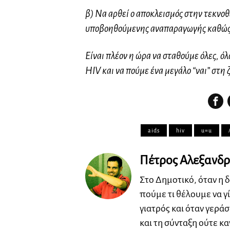
β) Να αρθεί ο αποκλεισμός στην τεκνοθ
υποβοηθούμενης αναπαραγωγής καθώς π
Είναι πλέον η ώρα να σταθούμε όλες, ό
HIV και να πούμε ένα μεγάλο “ναι” στη ζ
aids
hiv
u=u
Πέτρος Αλεξανδρ
Στο Δημοτικό, όταν η 
πούμε τι θέλουμε να 
γιατρός και όταν γερά
και τη σύνταξη ούτε κ