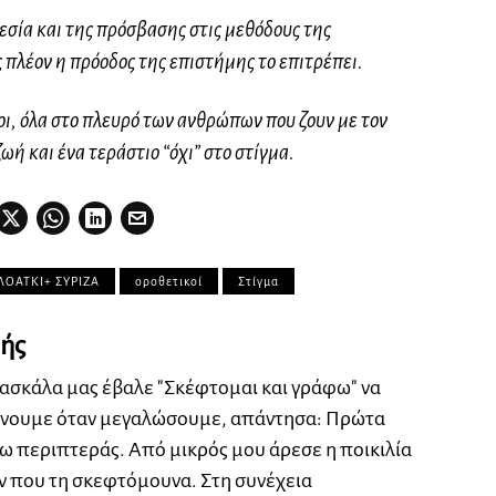
εσία και της πρόσβασης στις μεθόδους της
λέον η πρόοδος της επιστήμης το επιτρέπει.
λοι, όλα στο πλευρό των ανθρώπων που ζουν με τον
ωή και ένα τεράστιο “όχι” στο στίγμα.
ΛΟΑΤΚΙ+ ΣΥΡΙΖΑ
οροθετικοί
Στίγμα
ής
δασκάλα μας έβαλε "Σκέφτομαι και γράφω" να
γίνουμε όταν μεγαλώσουμε, απάντησα: Πρώτα
σω περιπτεράς. Από μικρός μου άρεσε η ποικιλία
αν που τη σκεφτόμουνα. Στη συνέχεια