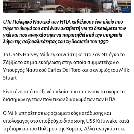
UΤο Πολεμικό Ναυτικό των ΗΠΑ καθέλκυσε ένα πλοίο που
πήρε το όνομά του από έναν ακτιβιστή για τα δικαιώματα των
γκέι και που αναγκάστηκε να παραιτηθεί από την υπηρεσία
λόγω της σεξουαλικότητας του τη δεκαετία του 1950.
Το USNS Harvey Milk εγκαινιάστηκε στο Σαν Ντιέγκο το
Σάββατο σε μια εκδήλωση στην οποία συμμετείχαν ο
Υπουργός Ναυτικού Carlos Del Toro και ο ανιψιός του Milk,
Stuart.
Είναι ένα από τα έξι νέα πλοία που παίρνουν τα ονόματα
διάσημων ηγετών πολιτικών δικαιωμάτων των ΗΠΑ.
Ο Milk υπηρέτησε ως αξιωματικός κατάδυσης και
υπολοχαγός στο υποβρύχιο διάσωσης USS Kittiwake κατά
τη διάρκεια του Πολέμου της Κορέας. Αλλά αναγκάστηκε