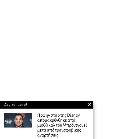
Δες και αυτό!
Πρώην σταρ της Disney
απομακρύνθηκε από
μιούζικαλ του Μπρόντγουεϊ
μετά από τρανσφοβικές
αναρτήσεις