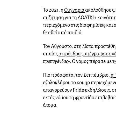
Το 2021, η
Ουγγαρία
ακολούθησε ψη
συζήτηση για τη ΛΟΑΤΚΙ+ κοινότητ
περιεχόμενο στις διαφημίσεις και
θεαθεί από παιδιά.
Τον Αύγουστο, στη λίστα προστέθηκ
οποίας
ο πρόεδρος υπέγραψε σε ν
προπαγάνδας
». Ο νόμος πέρασε με 1
Πιο πρόσφατα, τον Σεπτέμβριο,
η 
εξολοκλήρου το κουήρ περιεχόμεν
απαγορεύουν Pride εκδηλώσεις, ση
εκτός νόμου τη φροντίδα επιβεβαί
άτομα.