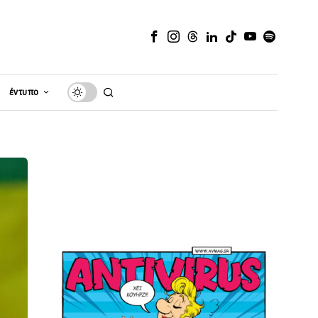
έντυπο