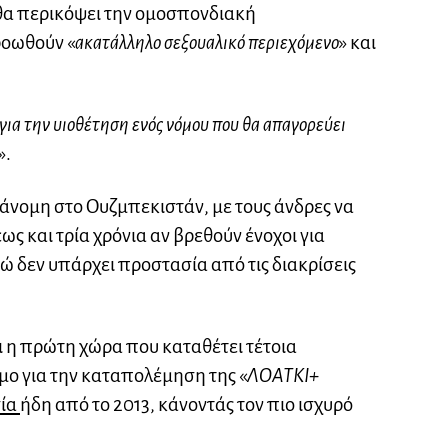
 θα περικόψει την ομοσπονδιακή
ροωθούν «
ακατάλληλο σεξουαλικό περιεχόμενο
» και
για την υιοθέτηση ενός νόμου που θα απαγορεύει
».
άνομη στο Ουζμπεκιστάν, με τους άνδρες να
ς και τρία χρόνια αν βρεθούν ένοχοι για
νώ δεν υπάρχει προστασία από τις διακρίσεις
ι η πρώτη χώρα που καταθέτει τέτοια
μο για την καταπολέμηση της «
ΛΟΑΤΚΙ+
ία
ήδη από το 2013, κάνοντάς τον πιο ισχυρό