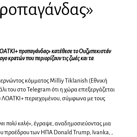
ροπαγάνδας»
«ΛΟΑΤΚΙ+ προπαγάνδας» κατέθεσε το Ουζμπεκιστάν
ογο κρατών που περιορίζουν τις ζωές και τα
βερνώντος κόμματος Milliy Tiklanish (Εθνική
λι του στο Telegram ότι η χώρα επεξεργάζεται
υ ΛΟΑΤΚΙ+ περιεχομένου, σύμφωνα με τους
ναι πολύ καλή
», έγραψε, αναδημοσιεύοντας μια
υ προέδρου των ΗΠΑ Donald Trump, Ivanka, ,