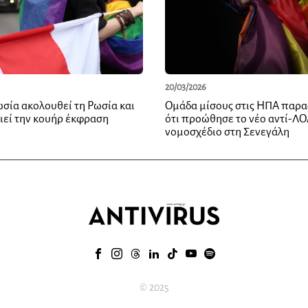
20/03/2026
σία ακολουθεί τη Ρωσία και
Ομάδα μίσους στις ΗΠΑ παρα
ιεί την κουήρ έκφραση
ότι προώθησε το νέο αντί-Λ
νομοσχέδιο στη Σενεγάλη
© 2025