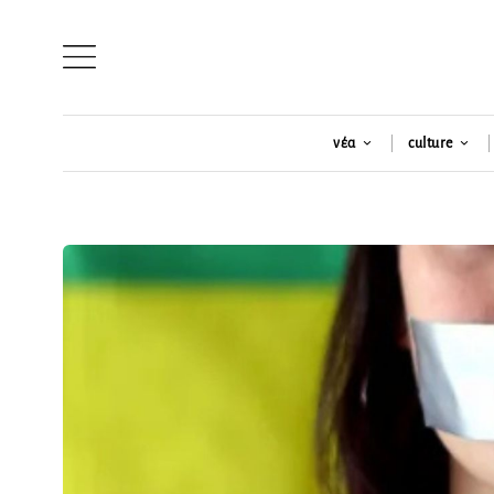
νέα
culture