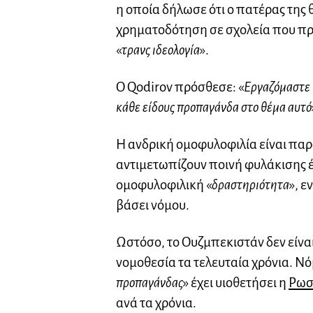
η οποία δήλωσε ότι ο πατέρας της
χρηματοδότηση σε σχολεία που π
«
τρανς ιδεολογία
».
Ο Qodirov πρόσθεσε: «
Εργαζόμαστε 
κάθε είδους προπαγάνδα στο θέμα αυτό
Η ανδρική ομοφυλοφιλία είναι παρ
αντιμετωπίζουν ποινή φυλάκισης έω
ομοφυλοφιλική «
δραστηριότητα
», ε
βάσει νόμου.
Ωστόσο, το Ουζμπεκιστάν δεν είνα
νομοθεσία τα τελευταία χρόνια. Νό
προπαγάνδας
» έχει υιοθετήσει η
Ρωσ
ανά τα χρόνια.