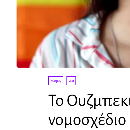
κόσμος
·
νέα
Το Ουζμπεκι
νομοσχέδιο 