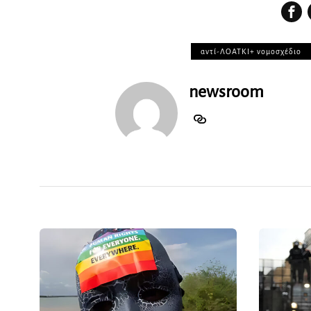
αντί-ΛΟΑΤΚΙ+ νομοσχέδιο
newsroom