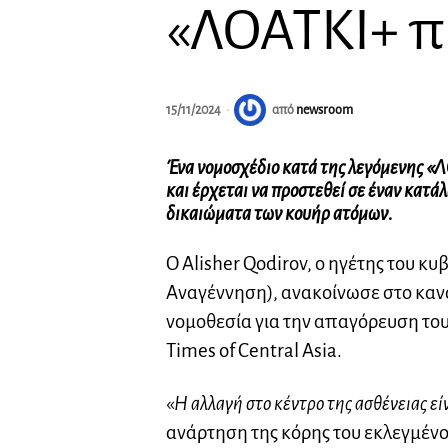
«ΛΟΑΤΚΙ+ π
15/11/2024
από
newsroom
Ένα νομοσχέδιο κατά της λεγόμενης 
και έρχεται να προστεθεί σε έναν κατάλ
δικαιώματα των κουήρ ατόμων.
Ο Alisher Qodirov, ο ηγέτης του κυ
Αναγέννηση), ανακοίνωσε στο κανά
νομοθεσία για την απαγόρευση το
Times of Central Asia.
«
Η αλλαγή στο κέντρο της ασθένειας εί
ανάρτηση της κόρης του εκλεγμένο