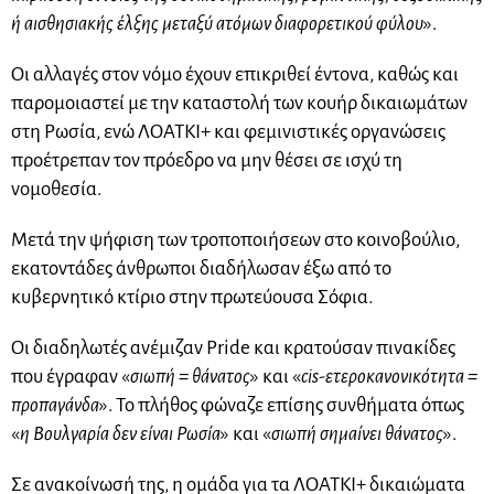
ή αισθησιακής έλξης μεταξύ ατόμων διαφορετικού φύλου
».
Οι αλλαγές στον νόμο έχουν επικριθεί έντονα, καθώς και
παρομοιαστεί με την καταστολή των κουήρ δικαιωμάτων
στη Ρωσία, ενώ ΛΟΑΤΚΙ+ και φεμινιστικές οργανώσεις
προέτρεπαν τον πρόεδρο να μην θέσει σε ισχύ τη
νομοθεσία.
Μετά την ψήφιση των τροποποιήσεων στο κοινοβούλιο,
εκατοντάδες άνθρωποι διαδήλωσαν έξω από το
κυβερνητικό κτίριο στην πρωτεύουσα Σόφια.
Οι διαδηλωτές ανέμιζαν Pride και κρατούσαν πινακίδες
που έγραφαν «
σιωπή = θάνατος
» και «
cis-ετεροκανονικότητα =
προπαγάνδα
». Το πλήθος φώναζε επίσης συνθήματα όπως
«
η Βουλγαρία δεν είναι Ρωσία
» και «
σιωπή σημαίνει θάνατος
».
Σε ανακοίνωσή της, η ομάδα για τα ΛΟΑΤΚΙ+ δικαιώματα