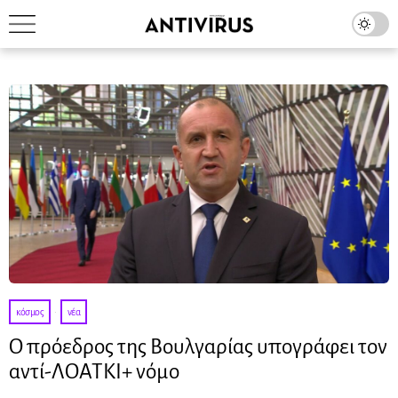
κόσμος
·
νέα
Ο πρόεδρος της Βουλγαρίας υπογράφει τον
αντί-ΛΟΑΤΚΙ+ νόμο