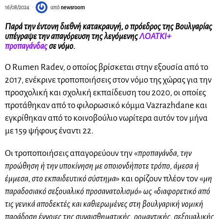
16/08/2024
από
newsroom
Παρά την έντονη διεθνή κατακραυγή, ο πρόεδρος της Βουλγαρίας
υπέγραψε την απαγόρευση της λεγόμενης
ΛΟΑΤΚΙ+
προπαγάνδας
σε νόμο.
Ο Rumen Radev, ο οποίος βρίσκεται στην εξουσία από το
2017, ενέκρινε τροποποιήσεις στον νόμο της χώρας για την
προσχολική και σχολική εκπαίδευση του 2020, οι οποίες
προτάθηκαν από το φιλορωσικό κόμμα Vazrazhdane και
εγκρίθηκαν από το κοινοβούλιο νωρίτερα αυτόν τον μήνα
με 159 ψήφους έναντι 22.
Οι τροποποιήσεις απαγορεύουν την «
προπαγάνδα, την
προώθηση ή την υποκίνηση με οποιονδήποτε τρόπο, άμεσα ή
έμμεσα, στο εκπαιδευτικό σύστημα
» και ορίζουν πλέον τον «
μη
παραδοσιακό σεξουαλικό προσανατολισμό» ως «διαφορετικό από
τις γενικά αποδεκτές και καθιερωμένες στη βουλγαρική νομική
παράδοση έννοιες της συναισθηματικής, ρομαντικής, σεξουαλικής