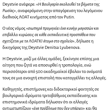
Deystvie ανέφερε: «
Η Βουλγαρία ακολουθεί τα βήματα της
Ρωσίας
», αναφερόμενη στην απαγόρευση του λεγόμενου
διεθνούς ΛΟΑΤ κινήματος από τον Putin.
Ο νέος νόμος «
σιωπηρά προμηνύει ένα κυνήγι μαγισσών και
επιβάλλει κυρώσεις σε κάθε εκπαιδευτική προσπάθεια που
σχετίζεται με τα ΛΟΑΤΚΙ άτομα στο σχολείο
», δήλωσε η
δικηγόρος της Deystvie Denitsa Lyubenova.
Η Deystvie, μαζί με άλλες ομάδες, ξεκίνησε επίσης μια
αίτηση που ζητά να αποσυρθεί η τροπολογία, ενώ
περισσότεροι από 500 ακαδημαϊκοί έβαλαν τα ονόματά
τους σε μια ανοιχτή επιστολή που καταγγέλλει τις αλλαγές.
Καθηγητές, επιστήμονες και διδακτορικοί φοιτητές σε
βουλγαρικά ιδρύματα τριτοβάθμιας εκπαίδευσης και
επιστημονικά ιδρύματα δήλωσαν ότι οι αλλαγές
αντιμετωπίζουν «
ένα πρόβλημα που δεν υπάρχει
» και θα