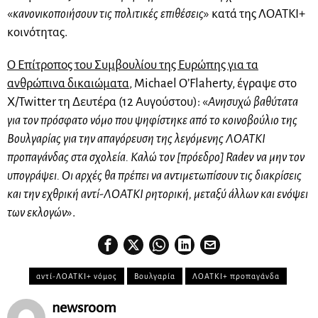
«
κανονικοποιήσουν τις πολιτικές επιθέσεις
» κατά της ΛΟΑΤΚΙ+
κοινότητας.
Ο Επίτροπος του Συμβουλίου της Ευρώπης για τα
ανθρώπινα δικαιώματα
, Michael O’Flaherty, έγραψε στο
X/Twitter τη Δευτέρα (12 Αυγούστου): «
Ανησυχώ βαθύτατα
για τον πρόσφατο νόμο που ψηφίστηκε από το κοινοβούλιο της
Βουλγαρίας για την απαγόρευση της λεγόμενης ΛΟΑΤΚΙ
προπαγάνδας στα σχολεία. Καλώ τον [πρόεδρο] Radev να μην τον
υπογράψει. Οι αρχές θα πρέπει να αντιμετωπίσουν τις διακρίσεις
και την εχθρική αντί-ΛΟΑΤΚΙ ρητορική, μεταξύ άλλων και ενόψει
των εκλογών
».
αντί-ΛΟΑΤΚΙ+ νόμος
Βουλγαρία
ΛΟΑΤΚΙ+ προπαγάνδα
newsroom