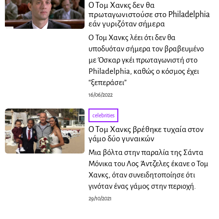
Ο Τομ Χανκς δεν θα
πρωταγωνιστούσε στο Philadelphia
εάν γυριζόταν σήμερα
Ο Τομ Χανκς λέει ότι δεν θα
υποδυόταν σήμερα τον βραβευμένο
με Όσκαρ γκέι πρωταγωνιστή στο
Philadelphia, καθώς ο κόσμος έχει
“ξεπεράσει”
16/06/2022
celebrities
Ο Τομ Χανκς βρέθηκε τυχαία στον
γάμο δύο γυναικών
Μια βόλτα στην παραλία της Σάντα
Μόνικα του Λος Άντζελες έκανε ο Τομ
Χανκς, όταν συνειδητοποίησε ότι
γινόταν ένας γάμος στην περιοχή.
29/10/2021