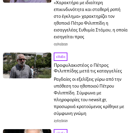
«Χαρακτήρα με ιδιαίτερη
επικινδυνότητα και σταθερή ροπή
στο έγκλημα» χαρακτηρίζει τον
ηθοποιό Πέτρο Φιλιππίδη η
εισαγγελέας Ευθυμία Στάμου, η οποία
εισηγείται προς
07/10/2021
ελλάδα
Προφυλακιστέος ο Πέτρος
Φιλιππίδης μετά τις καταγγελίες
Ραγδαίες οι εξελίξεις γύρω από την
υπόθεση του ηθοποιού Πέτρου
Φιλιππίδη. Σύμφωνα με
πληροφορίες του newsit.gr,
προσωρινά κρατούμενος κρίθηκε με
σύμφωνη γνώμη
27/07/2021