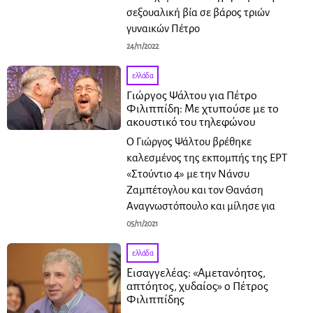
σεξουαλική βία σε βάρος τριών
γυναικών Πέτρο
24/11/2022
ελλάδα
Γιώργος Ψάλτου για Πέτρο
Φιλιππίδη: Με χτυπούσε με το
ακουστικό του τηλεφώνου
Ο Γιώργος Ψάλτου βρέθηκε
καλεσμένος της εκπομπής της ΕΡΤ
«Στούντιο 4» με την Νάνσυ
Ζαμπέτογλου και τον Θανάση
Αναγνωστόπουλο και μίλησε για
05/11/2021
ελλάδα
Εισαγγελέας: «Αμετανόητος,
απτόητος, χυδαίος» ο Πέτρος
Φιλιππίδης