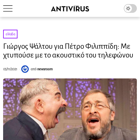
ελλάδα
Γιώργος Ψάλτου για Πέτρο Φιλιππίδη: Με
χτυπούσε με το ακουστικό του τηλεφώνου
05/11/2021
από
newsroom