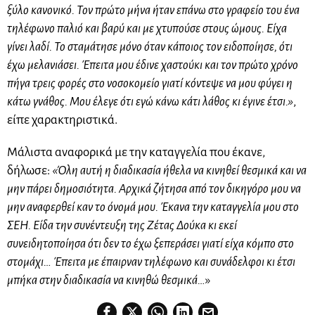
ξύλο κανονικό. Τον πρώτο μήνα ήταν επάνω στο γραφείο του ένα
τηλέφωνο παλιό και βαρύ και με χτυπούσε στους ώμους. Είχα
γίνει λαδί. Το σταμάτησε μόνο όταν κάποιος τον ειδοποίησε, ότι
έχω μελανιάσει. Έπειτα μου έδινε χαστούκι και τον πρώτο χρόνο
πήγα τρεις φορές στο νοσοκομείο γιατί κόντεψε να μου φύγει η
κάτω γνάθος. Μου έλεγε ότι εγώ κάνω κάτι λάθος κι έγινε έτσι.»
,
είπε χαρακτηριστικά.
Μάλιστα αναφορικά με την καταγγελία που έκανε,
δήλωσε:
«Όλη αυτή η διαδικασία ήθελα να κινηθεί θεσμικά και να
μην πάρει δημοσιότητα. Αρχικά ζήτησα από τον δικηγόρο μου να
μην αναφερθεί καν το όνομά μου. Έκανα την καταγγελία μου στο
ΣΕΗ. Είδα την συνέντευξη της Ζέτας Δούκα κι εκεί
συνειδητοποίησα ότι δεν το έχω ξεπεράσει γιατί είχα κόμπο στο
στομάχι… Έπειτα με έπαιρναν τηλέφωνο και συνάδελφοι κι έτσι
μπήκα στην διαδικασία να κινηθώ θεσμικά…
»