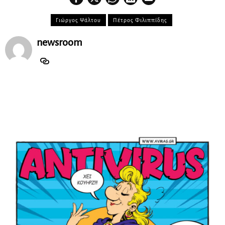
Γιώργος Ψάλτου
Πέτρος Φιλιππίδης
newsroom