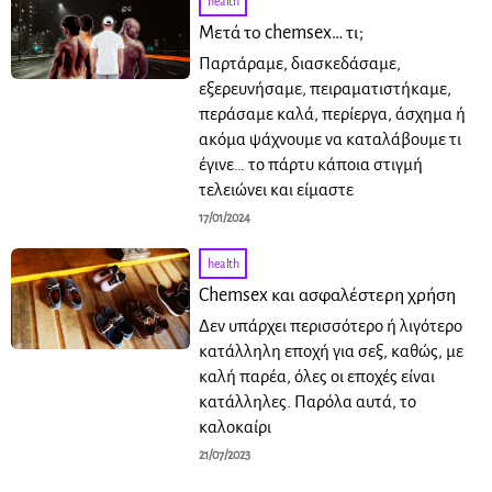
health
Μετά το chemsex… τι;
Παρτάραμε, διασκεδάσαμε,
εξερευνήσαμε, πειραματιστήκαμε,
περάσαμε καλά, περίεργα, άσχημα ή
ακόμα ψάχνουμε να καταλάβουμε τι
έγινε… το πάρτυ κάποια στιγμή
τελειώνει και είμαστε
17/01/2024
health
Chemsex και ασφαλέστερη χρήση
Δεν υπάρχει περισσότερο ή λιγότερο
κατάλληλη εποχή για σεξ, καθώς, με
καλή παρέα, όλες οι εποχές είναι
κατάλληλες. Παρόλα αυτά, το
καλοκαίρι
21/07/2023