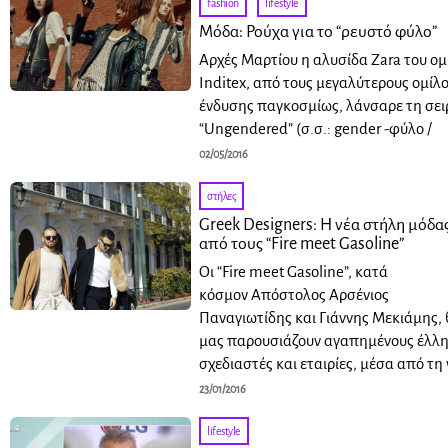
fashion
·
lifestyle
Μόδα: Ρούχα για το “ρευστό φύλο”
Aρχές Μαρτίου η αλυσίδα Ζara του ομ
Inditex, από τους μεγαλύτερους ομίλ
ένδυσης παγκοσμίως, λάνσαρε τη σει
“Ungendered” (σ.σ.: gender -φύλο /
02/05/2016
στήλες
Greek Designers: Η νέα στήλη μόδα
από τους “Fire meet Gasoline”
Οι “Fire meet Gasoline”, κατά
κόσμον Απόστολος Αρσένιος
Παναγιωτίδης και Γιάννης Μεκιάμης, 
μας παρουσιάζουν αγαπημένους έλλη
σχεδιαστές και εταιρίες, μέσα από τη
23/01/2016
lifestyle