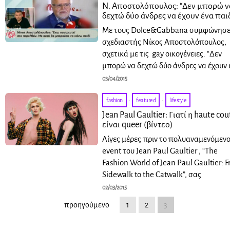
Ν. Αποστολόπουλος: “Δεν μπορώ ν
δεχτώ δύο άνδρες να έχουν ένα παιδ
Με τους Dolce&Gabbana συμφώνησε
σχεδιαστής Νίκος Αποστολόπουλος,
σχετικά με τις gay οικογένειες. “Δεν
μπορώ να δεχτώ δύο άνδρες να έχουν 
03/04/2015
fashion
·
featured
·
lifestyle
Jean Paul Gaultier: Γιατί η haute co
είναι queer (βίντεο)
Λίγες μέρες πριν το πολυαναμενόμεν
event του Jean Paul Gaultier , “The
Fashion World of Jean Paul Gaultier: 
Sidewalk to the Catwalk”, σας
02/03/2015
προηγούμενο
1
2
3