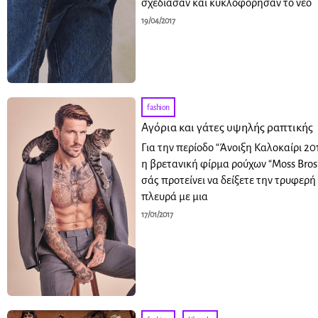
σχεδίασαν και κυκλοφόρησαν το νέο
19/04/2017
fashion
Αγόρια και γάτες υψηλής ραπτικής
Για την περίοδο “Άνοιξη Καλοκαίρι 201
η βρετανική φίρμα ρούχων “Moss Bros
σάς προτείνει να δείξετε την τρυφερή
πλευρά με μια
17/01/2017