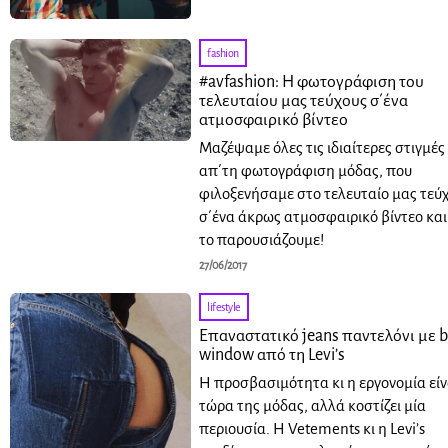
fashion
#avfashion: H φωτογράφιση του
τελευταίου μας τεύχους σ΄ένα
ατμοσφαιρικό βίντεο
Μαζέψαμε όλες τις ιδιαίτερες στιγμές
απ΄τη φωτογράφιση μόδας, που
φιλοξενήσαμε στο τελευταίο μας τεύχ
σ΄ένα άκρως ατμοσφαιρικό βίντεο και
το παρουσιάζουμε!
27/06/2017
lifestyle
Επαναστατικό jeans παντελόνι με b
window από τη Levi’s
Η προσβασιμότητα κι η εργονομία είν
τώρα της μόδας, αλλά κοστίζει μία
περιουσία. Η Vetements κι η Levi’s