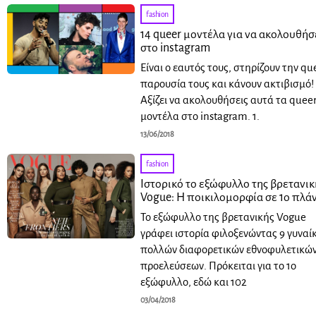
fashion
14 queer μοντέλα για να ακολουθήσ
στο instagram
Είναι ο εαυτός τους, στηρίζουν την qu
παρουσία τους και κάνουν ακτιβισμό!
Αξίζει να ακολουθήσεις αυτά τα quee
μοντέλα στο instagram. 1.
13/06/2018
fashion
Ιστορικό το εξώφυλλο της βρετανικ
Vogue: Η ποικιλομορφία σε 1ο πλά
Το εξώφυλλο της βρετανικής Vogue
γράφει ιστορία φιλοξενώντας 9 γυναί
πολλών διαφορετικών εθνοφυλετικώ
προελεύσεων. Πρόκειται για το 1ο
εξώφυλλο, εδώ και 102
03/04/2018