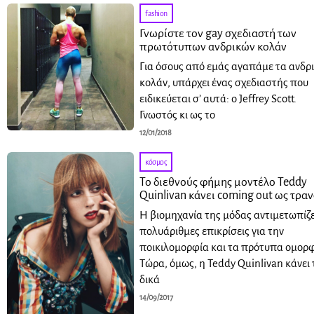
fashion
Γνωρίστε τον gay σχεδιαστή των
πρωτότυπων ανδρικών κολάν
Για όσους από εμάς αγαπάμε τα ανδρ
κολάν, υπάρχει ένας σχεδιαστής που
ειδικεύεται σ’ αυτά: ο Jeffrey Scott.
Γνωστός κι ως το
12/01/2018
κόσμος
Το διεθνούς φήμης μοντέλο Teddy
Quinlivan κάνει coming out ως τραν
Η βιομηχανία της μόδας αντιμετωπίζε
πολυάριθμες επικρίσεις για την
ποικιλομορφία και τα πρότυπα ομορφ
Τώρα, όμως, η Teddy Quinlivan κάνει 
δικά
14/09/2017