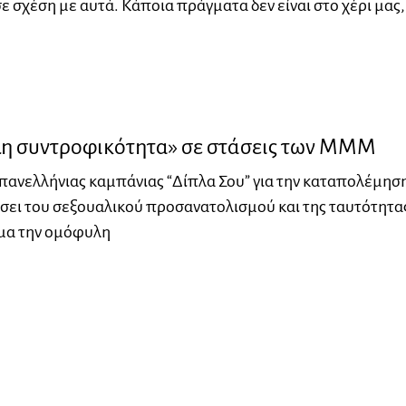
 σχέση με αυτά. Κάποια πράγματα δεν είναι στο χέρι μας,
η συντροφικότητα» σε στάσεις των ΜΜΜ
 πανελλήνιας καμπάνιας “Δίπλα Σου” για την καταπολέμησ
σει του σεξουαλικού προσανατολισμού και της ταυτότητα
μα την ομόφυλη