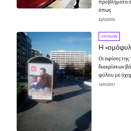
προβλήματα σε
όπως
22/07/2021
community
Η «oμόφυλ
Οι αφίσες της
διακρίσεων βά
φύλου με όχη
14/01/2017