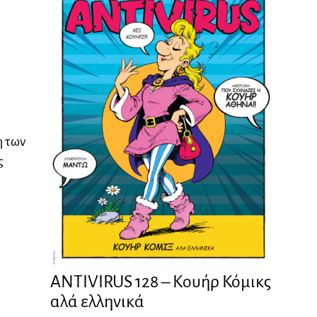
η των
ς
ANTIVIRUS 128 – Kουήρ Κόμικς
αλά ελληνικά