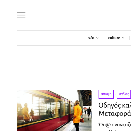
νέα
culture
άποψη
·
στήλες
Οδηγός κα
Μεταφορά
Όσ@ αναγκαζό