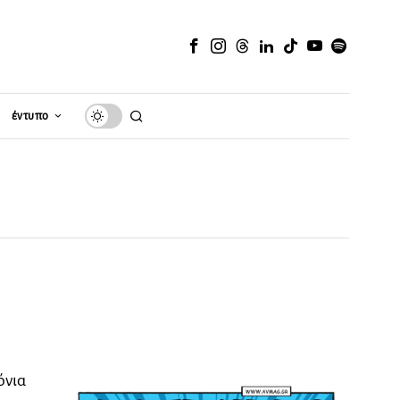
έντυπο
όνια