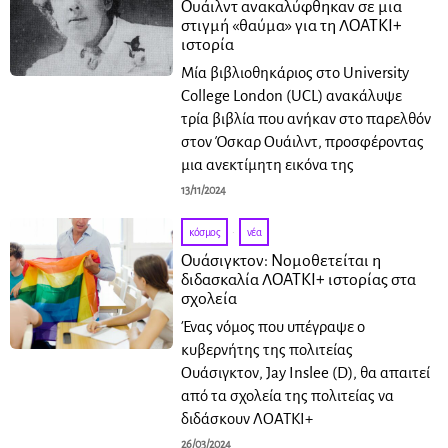
Ουάιλντ ανακαλύφθηκαν σε μια
στιγμή «θαύμα» για τη ΛΟΑΤΚΙ+
ιστορία
Μία βιβλιοθηκάριος στο University
College London (UCL) ανακάλυψε
τρία βιβλία που ανήκαν στο παρελθόν
στον Όσκαρ Ουάιλντ, προσφέροντας
μια ανεκτίμητη εικόνα της
13/11/2024
κόσμος
·
νέα
Ουάσιγκτον: Νομοθετείται η
διδασκαλία ΛΟΑΤΚΙ+ ιστορίας στα
σχολεία
Ένας νόμος που υπέγραψε ο
κυβερνήτης της πολιτείας
Ουάσιγκτον, Jay Inslee (D), θα απαιτεί
από τα σχολεία της πολιτείας να
διδάσκουν ΛΟΑΤΚΙ+
26/03/2024