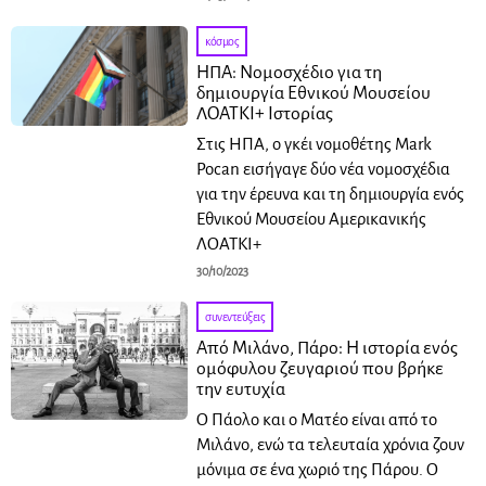
κόσμος
ΗΠΑ: Νομοσχέδιο για τη
δημιουργία Εθνικού Μουσείου
ΛΟΑΤΚΙ+ Ιστορίας
Στις ΗΠΑ, ο γκέι νομοθέτης Mark
Pocan εισήγαγε δύο νέα νομοσχέδια
για την έρευνα και τη δημιουργία ενός
Εθνικού Μουσείου Αμερικανικής
ΛΟΑΤΚΙ+
30/10/2023
συνεντεύξεις
Από Μιλάνο, Πάρο: Η ιστορία ενός
ομόφυλου ζευγαριού που βρήκε
την ευτυχία
Ο Πάολο και ο Ματέο είναι από το
Μιλάνο, ενώ τα τελευταία χρόνια ζουν
μόνιμα σε ένα χωριό της Πάρου. Ο