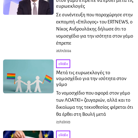
στον γάμο έπρεπε να έρθει μετά τις
ευρωεκλογές
Σε συνέντευξη που παραχώρησε στην
εκπομπή «Επίλογος» του ERTNEWS, ο
Νίκος Ανδρουλάκης δήλωσε ότι το
νομοσχέδιο για την ισότητα στον γάμο
έπρεπε
26/01/2024
ελλάδα
Μετά τις ευρωεκλογές το
νομοσχέδιο για την ισότητα στον
γάμο
Το νομοσχέδιο που αφορά στον γάμο
των ΛΟΑΤΚΙ+ ζευγαριών, αλλά και το
δικαίωμα της τεκνοθεσίας φέρεται ότι
θα έρθει στη Βουλή μετά
27/12/2023
ελλάδα