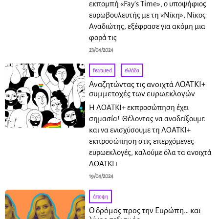
εκπομπή «Fay’s Time», ο υποψήφιος
ευρωβουλευτής με τη «Νίκη», Νίκος
Αναδιώτης, εξέφρασε για ακόμη μια
φορά τις
23/04/2024
featured
·
ελλάδα
Αναζητώντας τις ανοιχτά ΛΟΑΤΚΙ+
συμμετοχές των ευρωεκλογών
Η ΛΟΑΤΚΙ+ εκπροσώπηση έχει
σημασία! Θέλοντας να αναδείξουμε
και να ενισχύσουμε τη ΛΟΑΤΚΙ+
εκπροσώπηση στις επερχόμενες
ευρωεκλογές, καλούμε όλα τα ανοιχτά
ΛΟΑΤΚΙ+
19/04/2024
άποψη
Ο δρόμος προς την Ευρώπη… και