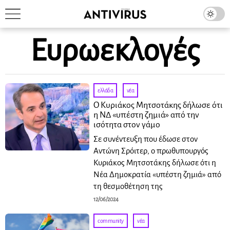
Ευρωεκλογές
ελλάδα
·
νέα
Ο Κυριάκος Μητσοτάκης δήλωσε ότι
η ΝΔ «υπέστη ζημιά» από την
ισότητα στον γάμο
Σε συνέντευξη που έδωσε στον
Αντώνη Σρόιτερ, ο πρωθυπουργός
Κυριάκος Μητσοτάκης δήλωσε ότι η
Νέα Δημοκρατία «υπέστη ζημιά» από
τη θεσμοθέτηση της
12/06/2024
community
·
νέα