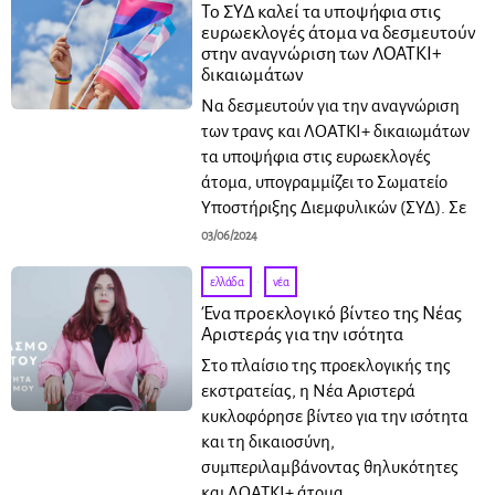
Το ΣΥΔ καλεί τα υποψήφια στις
ευρωεκλογές άτομα να δεσμευτούν
στην αναγνώριση των ΛΟΑΤΚΙ+
δικαιωμάτων
Να δεσμευτούν για την αναγνώριση
των τρανς και ΛΟΑΤΚΙ+ δικαιωμάτων
τα υποψήφια στις ευρωεκλογές
άτομα, υπογραμμίζει το Σωματείο
Υποστήριξης Διεμφυλικών (ΣΥΔ). Σε
03/06/2024
ελλάδα
·
νέα
Ένα προεκλογικό βίντεο της Νέας
Αριστεράς για την ισότητα
Στο πλαίσιο της προεκλογικής της
εκστρατείας, η Νέα Αριστερά
κυκλοφόρησε βίντεο για την ισότητα
και τη δικαιοσύνη,
συμπεριλαμβάνοντας θηλυκότητες
και ΛΟΑΤΚΙ+ άτομα.