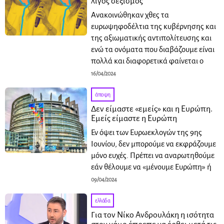
λίγος σεξισμός
Ανακοινώθηκαν χθες τα
ευρωψηφοδέλτια της κυβέρνησης και
της αξιωματικής αντιπολίτευσης και
ενώ τα ονόματα που διαβάζουμε είναι
πολλά και διαφορετικά φαίνεται ο
16/04/2024
άποψη
Δεν είμαστε «εμείς» και η Ευρώπη.
Εμείς είμαστε η Ευρώπη
Εν όψει των Ευρωεκλογών της 9ης
Ιουνίου, δεν μπορούμε να εκφράζουμε
μόνο ευχές. Πρέπει να αναρωτηθούμε
εάν θέλουμε να «μένουμε Ευρώπη» ή
09/04/2024
ελλάδα
Για τον Νίκο Ανδρουλάκη η ισότητα