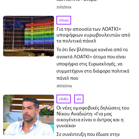
31/05/2024
άποψη
Για την απουσία των ΛΟΑΤΚΙ+
υποψήφιων ευρωβουλευτών από
τα πολιτικά πάνελ
Το ότι δεν βλέπουμε κανένα από τα
ανοικτά ΛΟΑΤΚΙ+ άτομα που είναι
υποψήφια στις Ευρωεκλογές, να
συμμετέχουν στα διάφορα πολιτικά
πάνελ που
28/05/2024
ελλάδα
·
νέα
Οι νέες ομοφοβικές δηλώσεις του
Νίκου Αναδιώτη: «Για μας
οικογένεια είναι ο άντρας και η
γυναίκα»
Σε συνέντευξη που έδωσε στην