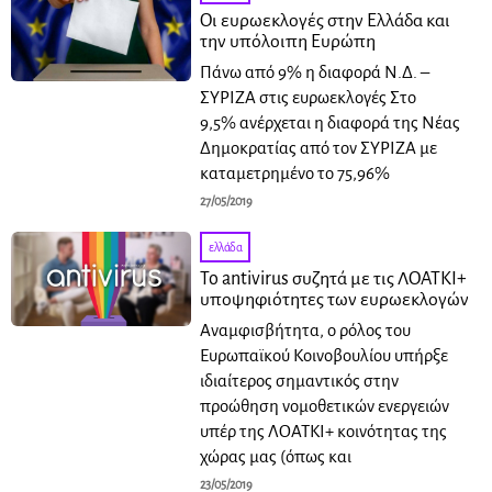
Οι ευρωεκλογές στην Ελλάδα και
την υπόλοιπη Ευρώπη
Πάνω από 9% η διαφορά Ν.Δ. –
ΣΥΡΙΖΑ στις ευρωεκλογές Στο
9,5% ανέρχεται η διαφορά της Νέας
Δημοκρατίας από τον ΣΥΡΙΖΑ με
καταμετρημένο το 75,96%
27/05/2019
ελλάδα
To antivirus συζητά με τις ΛΟΑΤΚΙ+
υποψηφιότητες των ευρωεκλογών
Αναμφισβήτητα, ο ρόλος του
Ευρωπαϊκού Κοινοβουλίου υπήρξε
ιδιαίτερος σημαντικός στην
προώθηση νομοθετικών ενεργειών
υπέρ της ΛΟΑΤΚΙ+ κοινότητας της
χώρας μας (όπως και
23/05/2019