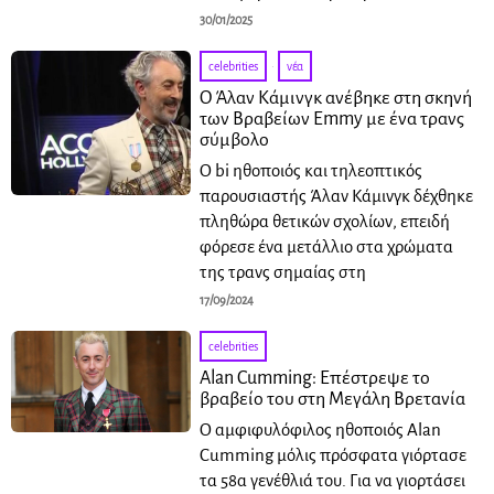
30/01/2025
celebrities
·
νέα
Ο Άλαν Κάμινγκ ανέβηκε στη σκηνή
των Βραβείων Emmy με ένα τρανς
σύμβολο
Ο bi ηθοποιός και τηλεοπτικός
παρουσιαστής Άλαν Κάμινγκ δέχθηκε
πληθώρα θετικών σχολίων, επειδή
φόρεσε ένα μετάλλιο στα χρώματα
της τρανς σημαίας στη
17/09/2024
celebrities
Alan Cumming: Επέστρεψε το
βραβείο του στη Μεγάλη Βρετανία
Ο αμφιφυλόφιλος ηθοποιός Alan
Cumming μόλις πρόσφατα γιόρτασε
τα 58α γενέθλιά του. Για να γιορτάσει