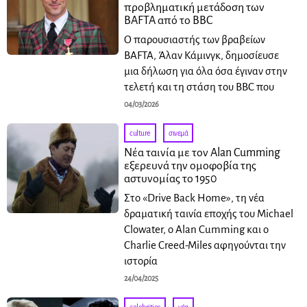
προβληματική μετάδοση των
BAFTA από το BBC
Ο παρουσιαστής των βραβείων
BAFTA, Άλαν Κάμινγκ, δημοσίευσε
μια δήλωση για όλα όσα έγιναν στην
τελετή και τη στάση του BBC που
04/03/2026
culture
·
σινεμά
Νέα ταινία με τον Alan Cumming
εξερευνά την ομοφοβία της
αστυνομίας το 1950
Στο «Drive Back Home», τη νέα
δραματική ταινία εποχής του Michael
Clowater, ο Alan Cumming και ο
Charlie Creed-Miles αφηγούνται την
ιστορία
24/04/2025