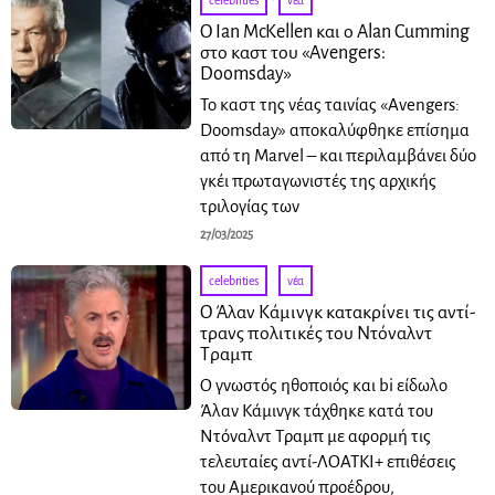
celebrities
·
νέα
Ο Ian McKellen και ο Alan Cumming
στο καστ του «Avengers:
Doomsday»
Το καστ της νέας ταινίας «Avengers:
Doomsday» αποκαλύφθηκε επίσημα
από τη Marvel – και περιλαμβάνει δύο
γκέι πρωταγωνιστές της αρχικής
τριλογίας των
27/03/2025
celebrities
·
νέα
Ο Άλαν Κάμινγκ κατακρίνει τις αντί-
τρανς πολιτικές του Ντόναλντ
Τραμπ
Ο γνωστός ηθοποιός και bi είδωλο
Άλαν Κάμινγκ τάχθηκε κατά του
Ντόναλντ Τραμπ με αφορμή τις
τελευταίες αντί-ΛΟΑΤΚΙ+ επιθέσεις
του Αμερικανού προέδρου,