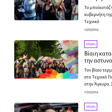
Το μποϊκοτάζ
κυβερνήτη της
Τεχνικό
12/05/2019
κόσμος
Βίαιη κατα
την αστυν
Τον βίαιο τερ
στο Τεχνικό Π
στην Άγκυρα.
11/05/2019
κόσμος