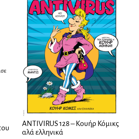
ισε
ANTIVIRUS 128 – Kουήρ Κόμικς
που
αλά ελληνικά