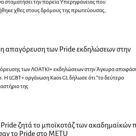
να σταματήσει την πορεία Υπερηφάνειας που
θηκε χθες στους δρόμους της πρωτεύουσας,
η απαγόρευση των Pride εκδηλώσεων στην
γόρευσης των ΛΟΑΤΚΙ+ εκδηλώσεων στην Άγκυρα αποφάσ
ο. Η LGBT+ οργάνωση Kaos GL δήλωσε ότι “το δεύτερο
καστήριο της
l Pride ζητά το μποϊκοτάζ των ακαδημαϊκών 
αν το Pride στο ΜΕΤU