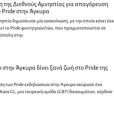
 της Διεθνούς Αμνηστίας για απαγόρευση
 Pride στην Άγκυρα
ηστία δημοσίευσε μία ανακοίνωση, με την οποία κάνει έκ
πεί το Pride φοιτητριών/τών, που πραγματοποιείται σε
ύπολη στην
 στην Άγκυρα δίνει ξανά ζωή στο Pride της
ση των Pride εκδηλώσεων στην Άγκυρα ακύρωσε ένα
 Kaos GL, μια τουρκική ομάδα LGBTI δικαιωμάτων, κέρδισε 