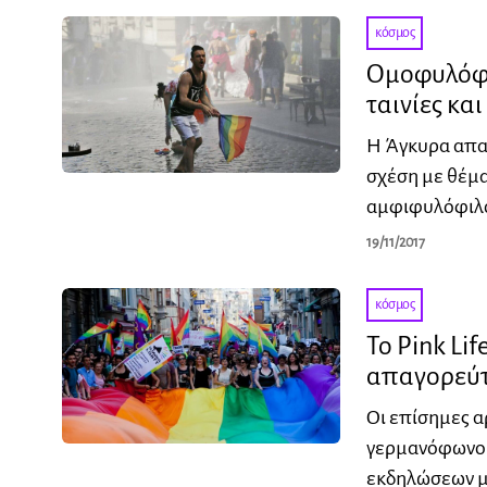
κόσμος
Ομοφυλόφι
ταινίες και
H Άγκυρα απα
σχέση με θέμα
αμφιφυλόφιλ
19/11/2017
κόσμος
Το Pink Li
απαγορεύτ
Οι επίσημες α
γερμανόφωνο φ
εκδηλώσεων μ