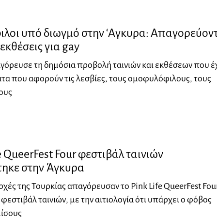
λοι υπό διωγμό στην ‘Αγκυρα: Απαγορεύον
 εκθέσεις για gay
γόρευσε τη δημόσια προβολή ταινιών και εκθέσεων που έ
τα που αφορούν τις λεσβίες, τους ομοφυλόφιλους, τους
ους
fe QueerFest Four φεστιβάλ ταινιών
ηκε στην Άγκυρα
ρχές της Τουρκίας απαγόρευσαν το Pink Life QueerFest Four
εστιβάλ ταινιών, με την αιτιολογία ότι υπάρχει ο φόβος
ίσους