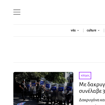
νέα
culture
κόσμος
Με δακρυγό
συνέλαβε 
Δακρυγόνα και