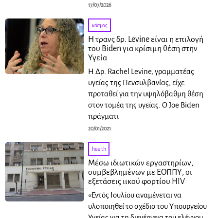
17/07/2026
κόσμος
Η τρανς δρ. Levine είναι η επιλογή
του Biden για κρίσιμη θέση στην
Υγεία
Η Δρ. Rachel Levine, γραμματέας
υγείας της Πενσυλβανίας, είχε
προταθεί για την υψηλόβαθμη θέση
στον τομέα της υγείας. Ο Joe Biden
πράγματι
20/01/2021
health
Μέσω ιδιωτικών εργαστηρίων,
συμβεβλημένων με ΕΟΠΠΥ, οι
εξετάσεις ιικού φορτίου HIV
«Εντός Ιουλίου αναμένεται να
υλοποιηθεί το σχέδιο του Υπουργείου
Υγείας για τη διενέργεια του ελέγχου