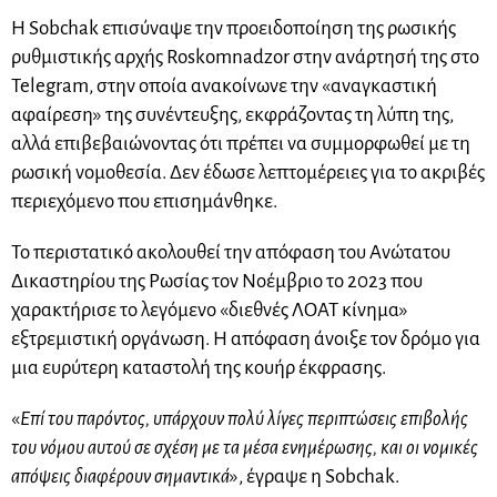
Η Sobchak επισύναψε την προειδοποίηση της ρωσικής
ρυθμιστικής αρχής Roskomnadzor στην ανάρτησή της στο
Telegram, στην οποία ανακοίνωνε την «αναγκαστική
αφαίρεση» της συνέντευξης, εκφράζοντας τη λύπη της,
αλλά επιβεβαιώνοντας ότι πρέπει να συμμορφωθεί με τη
ρωσική νομοθεσία. Δεν έδωσε λεπτομέρειες για το ακριβές
περιεχόμενο που επισημάνθηκε.
Το περιστατικό ακολουθεί την απόφαση του Ανώτατου
Δικαστηρίου της Ρωσίας τον Νοέμβριο το 2023 που
χαρακτήρισε το λεγόμενο «διεθνές ΛΟΑΤ κίνημα»
εξτρεμιστική οργάνωση. Η απόφαση άνοιξε τον δρόμο για
μια ευρύτερη καταστολή της κουήρ έκφρασης.
«
Επί του παρόντος, υπάρχουν πολύ λίγες περιπτώσεις επιβολής
του νόμου αυτού σε σχέση με τα μέσα ενημέρωσης, και οι νομικές
απόψεις διαφέρουν σημαντικά
», έγραψε η Sobchak.