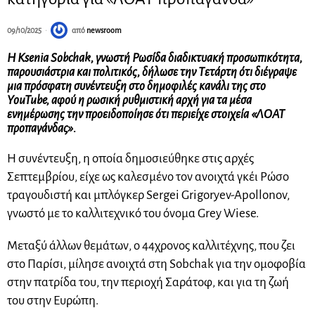
09/10/2025
από
newsroom
Η Ksenia Sobchak, γνωστή Ρωσίδα διαδικτυακή προσωπικότητα,
παρουσιάστρια και πολιτικός, δήλωσε την Τετάρτη ότι διέγραψε
μια πρόσφατη συνέντευξη στο δημοφιλές κανάλι της στο
YouTube, αφού η ρωσική ρυθμιστική αρχή για τα μέσα
ενημέρωσης την προειδοποίησε ότι περιείχε στοιχεία «ΛΟΑΤ
προπαγάνδας».
Η συνέντευξη, η οποία δημοσιεύθηκε στις αρχές
Σεπτεμβρίου, είχε ως καλεσμένο τον ανοιχτά γκέι Ρώσο
τραγουδιστή και μπλόγκερ Sergei Grigoryev-Apollonov,
γνωστό με το καλλιτεχνικό του όνομα Grey Wiese.
Μεταξύ άλλων θεμάτων, ο 44χρονος καλλιτέχνης, που ζει
στο Παρίσι, μίλησε ανοιχτά στη Sobchak για την ομοφοβία
στην πατρίδα του, την περιοχή Σαράτοφ, και για τη ζωή
του στην Ευρώπη.