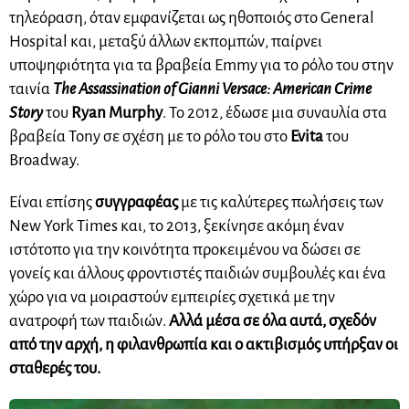
τηλεόραση, όταν εμφανίζεται ως ηθοποιός στο General
Hospital και, μεταξύ άλλων εκπομπών, παίρνει
υποψηφιότητα για τα βραβεία Emmy για το ρόλο του στην
ταινία
The Assassination of Gianni Versace: American Crime
Story
του
Ryan Murphy
. Το 2012, έδωσε μια συναυλία στα
βραβεία Tony σε σχέση με το ρόλο του στο
Evita
του
Broadway.
Είναι επίσης
συγγραφέας
με τις καλύτερες πωλήσεις των
New York Times και, το 2013, ξεκίνησε ακόμη έναν
ιστότοπο για την κοινότητα προκειμένου να δώσει σε
γονείς και άλλους φροντιστές παιδιών συμβουλές και ένα
χώρο για να μοιραστούν εμπειρίες σχετικά με την
ανατροφή των παιδιών.
Αλλά μέσα σε όλα αυτά, σχεδόν
από την αρχή, η φιλανθρωπία και ο ακτιβισμός υπήρξαν οι
σταθερές του.