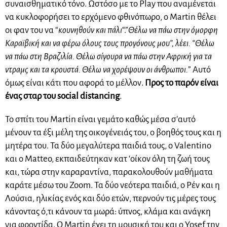
συναισθηματικό τόνο. Ωστόσο με το Play που αναμένεται
να κυκλοφορήσει το ερχόμενο φθινόπωρο, ο Martin θέλει
οι φαν του να “
κουνηθούν και πάλι
“.”
Θέλω να πάω στην όμορφη
Καραϊβική και να φέρω όλους τους προγόνους μου”, λέει. “Θέλω
να πάω στη Βραζιλία. Θέλω σίγουρα να πάω στην Αφρική για τα
ντραμς και τα κρουστά. Θέλω να χορέψουν οι άνθρωποι.
” Αυτό
όμως είναι κάτι που αφορά το μέλλον.
Προς το παρόν είναι
ένας σταρ του social distancing
.
Το σπίτι του Martin είναι γεμάτο καθώς μέσα σ’αυτό
μένουν τα έξι μέλη της οικογένειάς του, ο βοηθός τους και η
μητέρα του. Τα δύο μεγαλύτερα παιδιά τους, ο Valentino
και ο Matteo, εκπαιδεύτηκαν κατ ‘οίκον όλη τη ζωή τους
και, τώρα στην καραραντίνα, παρακολουθούν μαθήματα
καράτε μέσω του Zoom. Τα δύο νεότερα παιδιά, ο Ρέν και η
Λούσια, ηλικίας ενός και δύο ετών, περνούν τις μέρες τους
κάνοντας ό,τι κάνουν τα μωρά: ύπνος, κλάμα και ανάγκη
για φροντίδα. Ο Martin έχει τη μουσική του και ο Yosef την