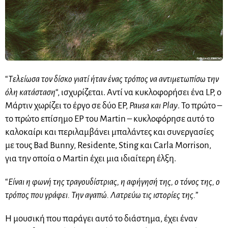
“
Τελείωσα τον δίσκο γιατί ήταν ένας τρόπος να αντιμετωπίσω την
όλη κατάσταση
“, ισχυρίζεται. Αντί να κυκλοφορήσει ένα LP, ο
Μάρτιν χωρίζει το έργο σε δύο EP,
Pausa και Play
. Το πρώτο –
το πρώτο επίσημο EP του Martin – κυκλοφόρησε αυτό το
καλοκαίρι και περιλαμβάνει μπαλάντες και συνεργασίες
με τους Bad Bunny, Residente, Sting και Carla Morrison,
για την οποία ο Martin έχει μια ιδιαίτερη έλξη.
“
Είναι η φωνή της τραγουδίστριας, η αφήγησή της, ο τόνος της, ο
τρόπος που γράφει. Την αγαπώ. Λατρεύω τις ιστορίες της.
”
Η μουσική που παράγει αυτό το διάστημα, έχει έναν