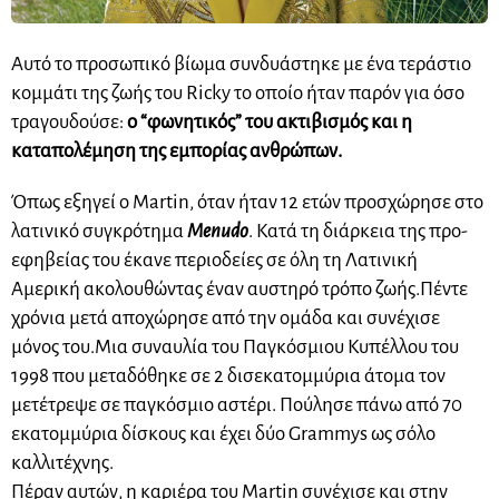
Αυτό το προσωπικό βίωμα συνδυάστηκε με ένα τεράστιο
κομμάτι της ζωής του Ricky το οποίο ήταν παρόν για όσο
τραγουδούσε:
ο “φωνητικός” του ακτιβισμός και η
καταπολέμηση της εμπορίας ανθρώπων.
Όπως εξηγεί ο Martin, όταν ήταν 12 ετών προσχώρησε στο
λατινικό συγκρότημα
Menudo
.
Κατά τη διάρκεια της προ-
εφηβείας του έκανε περιοδείες
σε όλη τη Λατινική
Αμερική ακολουθώντας έναν αυστηρό τρόπο ζωής.
Πέντε
χρόνια μετά αποχώρησε από την ομάδα και συνέχισε
μόνος του.
Μια συναυλία του Παγκόσμιου Κυπέλλου του
1998 που μεταδόθηκε σε 2 δισεκατομμύρια άτομα τον
μετέτρεψε σε παγκόσμιο αστέρι. Πούλησε πάνω από 70
εκατομμύρια δίσκους και έχει δύο Grammys ως σόλο
καλλιτέχνης.
Πέραν αυτών, η καριέρα του Martin συνέχισε και στην