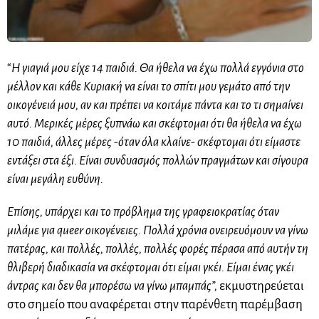
“
Η γιαγιά μου είχε 14 παιδιά. Θα ήθελα να έχω πολλά εγγόνια στο
μέλλον και κάθε Κυριακή να είναι το σπίτι μου γεμάτο από την
οικογένειά μου, αν και πρέπει να κοιτάμε πάντα και το τι σημαίνει
αυτό. Μερικές μέρες ξυπνάω και σκέφτομαι ότι θα ήθελα να έχω
10 παιδιά, άλλες μέρες -όταν όλα κλαίνε- σκέφτομαι ότι είμαστε
εντάξει στα έξι. Είναι συνδυασμός πολλών πραγμάτων και σίγουρα
είναι μεγάλη ευθύνη.
Επίσης, υπάρχει και το πρόβλημα της γραφειοκρατίας όταν
μιλάμε για queer οικογένειες. Πολλά χρόνια ονειρευόμουν να γίνω
πατέρας, και πολλές, πολλές, πολλές φορές πέρασα από αυτήν τη
θλιβερή διαδικασία να σκέφτομαι ότι είμαι γκέι. Είμαι ένας γκέι
άντρας και δεν θα μπορέσω να γίνω μπαμπάς”,
εκμυστηρεύεται
στο σημείο που αναφέρεται στην παρένθετη παρέμβαση