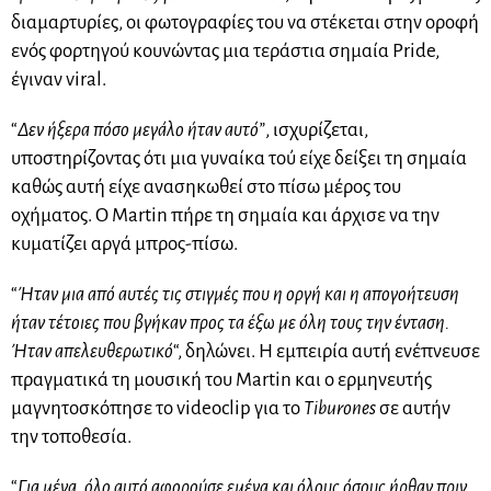
διαμαρτυρίες, οι φωτογραφίες του να στέκεται στην οροφή
ενός φορτηγού κουνώντας μια τεράστια σημαία Pride,
έγιναν viral.
“
Δεν ήξερα πόσο μεγάλο ήταν αυτό”
, ισχυρίζεται,
υποστηρίζοντας ότι μια γυναίκα τού είχε δείξει τη σημαία
καθώς αυτή είχε ανασηκωθεί στο πίσω μέρος του
οχήματος. Ο Martin πήρε τη σημαία και άρχισε να την
κυματίζει αργά μπρος-πίσω.
“
Ήταν μια από αυτές τις στιγμές που η οργή και η απογοήτευση
ήταν τέτοιες που βγήκαν προς τα έξω με όλη τους την ένταση.
Ήταν απελευθερωτικό
“, δηλώνει. Η εμπειρία αυτή ενέπνευσε
πραγματικά τη μουσική του Martin και ο ερμηνευτής
μαγνητοσκόπησε το videoclip για το
Tiburones
σε αυτήν
την τοποθεσία.
“
Για μένα, όλο αυτό αφορούσε εμένα και όλους όσους ήρθαν πριν