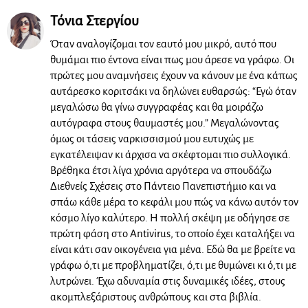
Τόνια Στεργίου
Όταν αναλογίζομαι τον εαυτό μου μικρό, αυτό που
θυμάμαι πιο έντονα είναι πως μου άρεσε να γράφω. Οι
πρώτες μου αναμνήσεις έχουν να κάνουν με ένα κάπως
αυτάρεσκο κοριτσάκι να δηλώνει ευθαρσώς: “Εγώ όταν
μεγαλώσω θα γίνω συγγραφέας και θα μοιράζω
αυτόγραφα στους θαυμαστές μου.” Μεγαλώνοντας
όμως οι τάσεις ναρκισσισμού μου ευτυχώς με
εγκατέλειψαν κι άρχισα να σκέφτομαι πιο συλλογικά.
Βρέθηκα έτσι λίγα χρόνια αργότερα να σπουδάζω
Διεθνείς Σχέσεις στο Πάντειο Πανεπιστήμιο και να
σπάω κάθε μέρα το κεφάλι μου πώς να κάνω αυτόν τον
κόσμο λίγο καλύτερο. Η πολλή σκέψη με οδήγησε σε
πρώτη φάση στο Antivirus, το οποίο έχει καταλήξει να
είναι κάτι σαν οικογένεια για μένα. Εδώ θα με βρείτε να
γράφω ό,τι με προβληματίζει, ό,τι με θυμώνει κι ό,τι με
λυτρώνει. Έχω αδυναμία στις δυναμικές ιδέες, στους
ακομπλεξάριστους ανθρώπους και στα βιβλία.