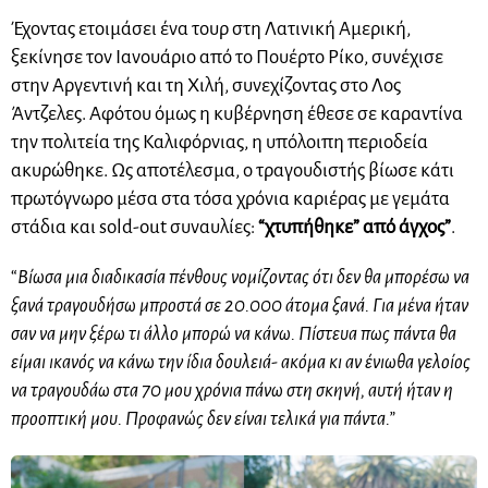
Έχοντας ετοιμάσει ένα τουρ στη Λατινική Αμερική,
ξεκίνησε τον Ιανουάριο από το Πουέρτο Ρίκο, συνέχισε
στην Αργεντινή και τη Χιλή, συνεχίζοντας στο Λος
Άντζελες. Αφότου όμως η κυβέρνηση έθεσε σε καραντίνα
την πολιτεία της Καλιφόρνιας, η υπόλοιπη περιοδεία
ακυρώθηκε. Ως αποτέλεσμα, ο τραγουδιστής βίωσε κάτι
πρωτόγνωρο μέσα στα τόσα χρόνια καριέρας με γεμάτα
στάδια και sold-out συναυλίες:
“χτυπήθηκε” από άγχος”
.
“
Βίωσα μια διαδικασία πένθους νομίζοντας ότι δεν θα μπορέσω να
ξανά τραγουδήσω μπροστά σε 20.000 άτομα ξανά. Για μένα ήταν
σαν να μην ξέρω τι άλλο μπορώ να κάνω. Πίστευα πως πάντα θα
είμαι ικανός να κάνω την ίδια δουλειά- ακόμα κι αν ένιωθα γελοίος
να τραγουδάω στα 70 μου χρόνια πάνω στη σκηνή, αυτή ήταν η
προοπτική μου. Προφανώς δεν είναι τελικά για πάντα.”