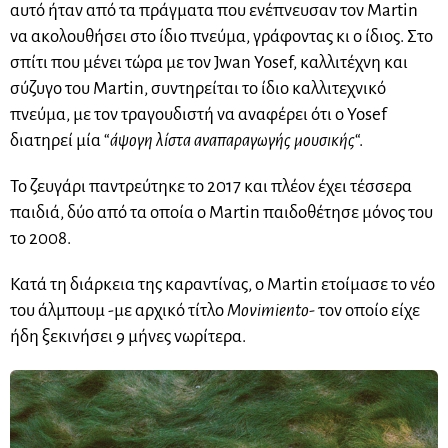
αυτό ήταν από τα πράγματα που ενέπνευσαν τον Martin
να ακολουθήσει στο ίδιο πνεύμα, γράφοντας κι ο ίδιος. Στο
σπίτι που μένει τώρα με τον Jwan Yosef, καλλιτέχνη και
σύζυγο του Martin, συντηρείται το ίδιο καλλιτεχνικό
πνεύμα, με τον τραγουδιστή να αναφέρει ότι ο Yosef
διατηρεί μία “
άψογη λίστα αναπαραγωγής μουσικής
“.
Το ζευγάρι παντρεύτηκε το 2017 και πλέον έχει τέσσερα
παιδιά, δύο από τα οποία ο Martin παιδοθέτησε μόνος του
το 2008.
Κατά τη διάρκεια της καραντίνας, ο Martin ετοίμασε το νέο
του άλμπουμ -με αρχικό τίτλο
Movimiento-
τον οποίο είχε
ήδη ξεκινήσει 9 μήνες νωρίτερα.