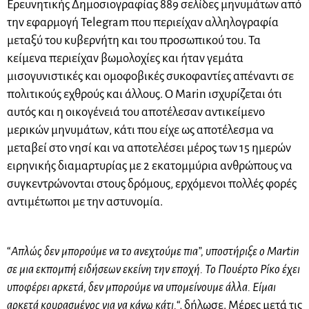
Ερευνητικής Δημοσιογραφίας 889 σελίδες μηνυμάτων από
την εφαρμογή Telegram που περιείχαν αλληλογραφία
μεταξύ του κυβερνήτη και του προσωπικού του. Τα
κείμενα περιείχαν βωμολοχίες και ήταν γεμάτα
μισογυνιστικές και ομοφοβικές συκοφαντίες απέναντι σε
πολιτικούς εχθρούς και άλλους. Ο Marin ισχυρίζεται ότι
αυτός και η οικογένειά του αποτέλεσαν αντικείμενο
μερικών μηνυμάτων, κάτι που είχε ως αποτέλεσμα να
μεταβεί στο νησί και να αποτελέσει μέρος των 15 ημερών
ειρηνικής διαμαρτυρίας με 2 εκατομμύρια ανθρώπους να
συγκεντρώνονται στους δρόμους, ερχόμενοι πολλές φορές
αντιμέτωποι με την αστυνομία.
“
Απλώς δεν μπορούμε να το ανεχτούμε πια”, υποστήριξε ο Martin
σε μια εκπομπή ειδήσεων εκείνη την εποχή. Το Πουέρτο Ρίκο έχει
υποφέρει αρκετά, δεν μπορούμε να υπομείνουμε άλλα. Είμαι
αρκετά κουρασμένος για να κάνω κάτι.
“, δήλωσε. Μέρες μετά τις