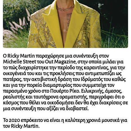
Ο
Ricky Martin
παραχώρησε μια συνέντευξη στον
Michelle Street του Out Magazine, στην οποία μιλάει για
το πώς διαχειρίστηκε την περίοδο της καραντίνας, για την
οικογένειά του και τις προκλήσεις που αντιμετωπίζει ως
πατέρας, την ακτιβιστική δράση του Ιδρύματός του καθώς
και για την πορεία διαμαρτυρίας που συμμετείχε τον
περασμένο χρόνο στο Πουέρτο Ρίκο. Ειλικρινής, άμεσος,
ρεαλιστής και ταυτόχρονα οραματιστής, περιγράφει ότι ο
κόσμος που θέλει να οικοδομήσει δεν θα έχει διακρίσεις
σε
μια συνέντευξη που αξίζει να διαβαστεί
.
Το 2020 επρόκειτο να είναι η καλύτερη χρονιά μουσικά για
τον
Ricky Martin
.