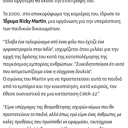
αλλά αργότερα θα έκανε την επιστροφή του.
Το 2000, στο αποκορύφωμα της καριέρας του, ίδρυσε το
Ίδρυμα Ricky Martin
, μια οργάνωση για την υπεράσπιση
των παιδικών δικαιωμάτων.
“
Έλαβα ένα τηλεφώνημα από έναν φίλο που έχτιζε ένα
ορφανοτροφείο στην Ινδία
“, ισχυρίζεται όταν μιλάει για την
αρχή της δράσης του κατά της καταπολέμησης της
παγκόσμιας εμπορίας ανθρώπων.
“
Συνειδητοποίησα ότι αυτό
που αντιμετωπίζουμε είναι η σύγχρονη δουλεία
“.
Ο αγώνας του Martin για να προστατεύσει αυτά τα παιδιά
από το εμπόριο και την κακοποίηση, κατά καιρούς, τον
έθεσε ουσιαστικά σε μια κατάσταση
Catch-22*.
“Είμαι υπέρμαχος της θεσμοθέτησης ισχυρών νόμων που θα
προστατεύουν τα παιδιά, αλλά όπως εγώ είμαι ένας άνθρωπος με
καλές προθέσεις που προσπαθεί να εφαρμόσει, ταυτόχρονα