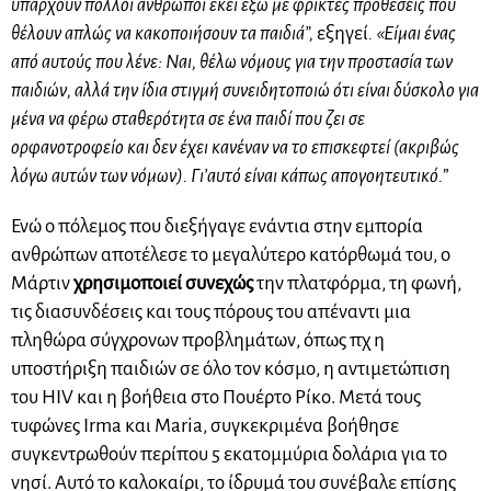
υπάρχουν πολλοί άνθρωποι εκεί έξω με φρικτές προθέσεις που
θέλουν απλώς να κακοποιήσουν τα παιδιά”,
εξηγεί
. «Είμαι ένας
από αυτούς που λένε: Ναι, θέλω νόμους για την προστασία των
παιδιών, αλλά την ίδια στιγμή συνειδητοποιώ ότι είναι δύσκολο για
μένα να φέρω σταθερότητα σε ένα παιδί που ζει σε
ορφανοτροφείο και δεν έχει κανέναν να το επισκεφτεί (ακριβώς
λόγω αυτών των νόμων). Γι’αυτό είναι κάπως απογοητευτικό.
”
Ενώ ο πόλεμος που διεξήγαγε ενάντια στην εμπορία
ανθρώπων αποτέλεσε το μεγαλύτερο κατόρθωμά του, ο
Μάρτιν
χρησιμοποιεί συνεχώς
την πλατφόρμα, τη φωνή,
τις διασυνδέσεις και τους πόρους του απέναντι μια
πληθώρα σύγχρονων προβλημάτων, όπως πχ η
υποστήριξη παιδιών σε όλο τον κόσμο, η αντιμετώπιση
του HIV και η βοήθεια στο Πουέρτο Ρίκο. Μετά τους
τυφώνες Irma και Maria, συγκεκριμένα βοήθησε
συγκεντρωθούν περίπου 5 εκατομμύρια δολάρια για το
νησί. Αυτό το καλοκαίρι, το ίδρυμά του συνέβαλε επίσης