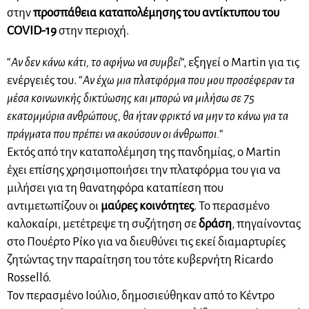
στην
προσπάθεια καταπολέμησης του αντίκτυπου του
COVID-19
στην περιοχή.
“
Αν δεν κάνω κάτι, το αφήνω να συμβεί
“, εξηγεί ο Martin για τις
ενέργειές του. “
Αν έχω μια πλατφόρμα που μου προσέφεραν τα
μέσα κοινωνικής δικτύωσης και μπορώ να μιλήσω σε 75
εκατομμύρια ανθρώπους, θα ήταν φρικτό να μην το κάνω για τα
πράγματα που πρέπει να ακούσουν οι άνθρωποι.
“
Εκτός από την καταπολέμηση της πανδημίας, ο Martin
έχει επίσης χρησιμοποιήσει την πλατφόρμα του για να
μιλήσει για τη θανατηφόρα καταπίεση που
αντιμετωπίζουν οι
μαύρες κοινότητες
. Το περασμένο
καλοκαίρι, μετέτρεψε τη συζήτηση σε
δράση
, πηγαίνοντας
στο Πουέρτο Ρίκο για να διευθύνει τις εκεί διαμαρτυρίες
ζητώντας την παραίτηση του τότε κυβερνήτη Ricardo
Rosselló.
Τον περασμένο Ιούλιο, δημοσιεύθηκαν από το Κέντρο