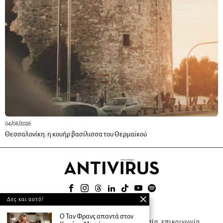
04/06/2026
Θεσσαλονίκη: η κουήρ βασίλισσα του Θερμαϊκού
Δες και αυτό!
© 2025
Ο Ταν Φρανς απαντά στον
about ANTIVIRUS
συνδρομητική υπηρεσία
επικοινωνία