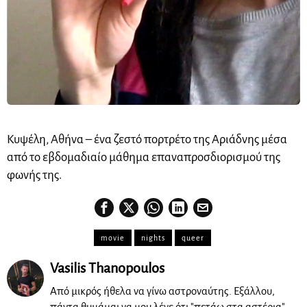
Κυψέλη, Αθήνα – ένα ζεστό πορτρέτο της Αριάδνης μέσα
από το εβδομαδιαίο μάθημα επαναπροσδιορισμού της
φωνής της.
movie
nights
queer
Vasilis Thanopoulos
Από μικρός ήθελα να γίνω αστροναύτης. Εξάλλου,
πάντα θυμάμαι να μου λένε ότι "πετάω στα αστέρια".