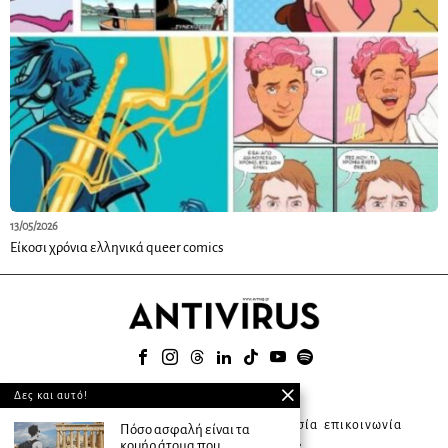
13/05/2026
Είκοσι χρόνια ελληνικά queer comics
© 2025
Δες και αυτό!
about ANTIVIRUS
συνδρομητική υπηρεσία
επικοινωνία
Πόσο ασφαλή είναι τα
κουήρ άτομα που
διαφήμιση
terms of use