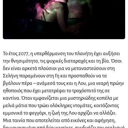
Το έτος 2077, η υπερθέρμανση του πλανήτη έχει αυξήσει
την θνησιμότητα, τις ψυχικές διαταραχές και τη βία. Όσοι
δεν είναι αρκετά πλούσιοι για να μεταναστεύσουν στη
Σελήνη παραμένουν στη Γη και προσπαθούν να τα
βγάλουν πέρα – ανάμεσά τους και η Λου, μια νεαρή πρώην
ηθοποιός που έχει μετατρέψει το τροχόσπιτό της σε
καντίνα. Όταν εμφανίζεται μια μυστηριώδης κοπέλα με
μελιά μάτια που τρώει ολόκληρες ντομάτες, κοιτάζοντας
εμμονικά το φεγγάρι, η ζωή της Λου αρχίζει να αλλάζει.
Μια ταινία που αποτελείται από εικόνες και αφήγηση,
δημιουργημένη από δύο γυναίκες, συνδυάζει τον ρεαλισμό