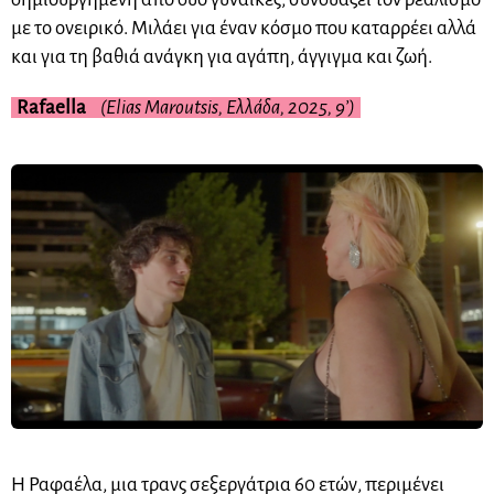
με το ονειρικό. Μιλάει για έναν κόσμο που καταρρέει αλλά
και για τη βαθιά ανάγκη για αγάπη, άγγιγμα και ζωή.
Rafaella
(Elias Maroutsis, Ελλάδα, 2025, 9’)
Η Ραφαέλα, μια τρανς σεξεργάτρια 60 ετών, περιμένει