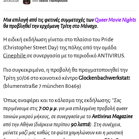
26/06/2026
από
Vasilis Thanopoulos
Μια επιλογή από τις φετινές συμμετοχές των
Queer Movie Nights
θα προβληθεί την ερχόμενη Τρίτη στο Μόναχο.
Η ειδική εκδήλωση γίνεται στο πλαίσιο του Pride
(Christopher Street Day) της πόλης από την ομάδα
Cinephile
σε συνεργασία με το περιοδικό ANTIVIRUS.
Πιο συγκεκριμένα, η προβολή θα πραγματοποιηθεί την
Τρίτη 30/06 στο κοινοτικό κέντρο
Glockenbachwerkstat
t
(blumenstraße 7 münchen 80469)
Όπως αναφέρει και το κάλεσμα της εκδήλωσης:
“Σας
περιμένουμε στις
7:00 μ.μ.
για μια επιλεγμένη προβολή queer
ταινιών μικρού μήκους, σε συνεργασία με το
Antivirus Magazine
από την Αθήνα (διάρκεια περίπου
90 λεπτά
). Στη συνέχεια,
μείνετε μαζί μας καθώς τα φώτα χαμηλώνουν και η μουσική