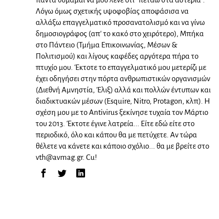
Λόγω όμως σχετικής υψοφοβίας αποφάσισα να
αλλάξω επαγγελματικό προσανατολισμό και να γίνω
δημοσιογράφος (απ' το κακό στο χειρότερο), Μπήκα
στο Πάντειο (Τμήμα Επικοινωνίας, Μέσων &
Πολιτισμού) και λίγους καφέδες αργότερα πήρα το
πτυχίο μου. Έκτοτε το επαγγελματικό μου μετερίζι με
έχει οδηγήσει στην πόρτα ανθρωπιστικών οργανισμών
(Διεθνή Αμνηστία, Έλιξ) αλλά και πολλών έντυπων και
διαδικτυακών μέσων (Esquire, Nitro, Protagon, κλπ). Η
σχέση μου με το Antivirus ξεκίνησε τυχαία τον Μάρτιο
του 2013. Έκτοτε έγινε λατρεία... Είτε εδώ είτε στο
περιοδικό, όλο και κάπου θα με πετύχετε. Αν τώρα
θέλετε να κάνετε και κάποιο σχόλιο... θα με βρείτε στο
vth@avmag.gr
. Cu!