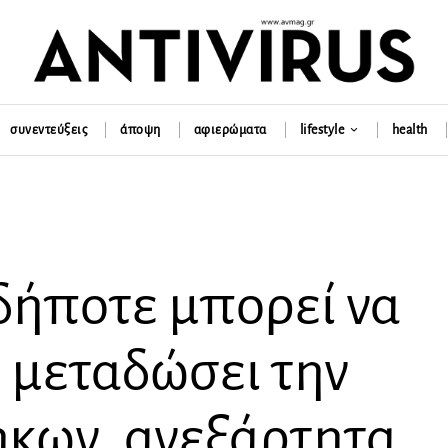
συνεντεύξεις
άποψη
αφιερώματα
lifestyle
health
δήποτε μπορεί να
 μεταδώσει την
ήκων, ανεξάρτητα