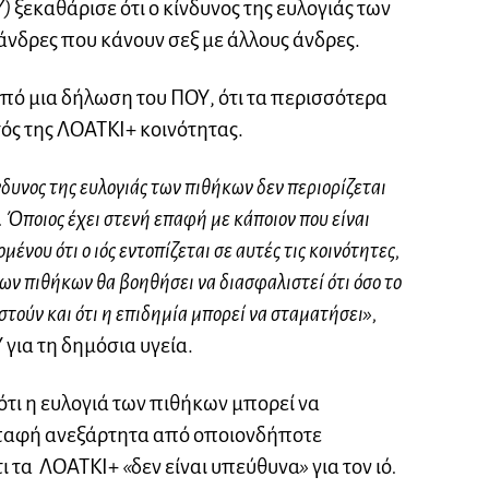
Υ)
ξεκαθάρισε ότι ο κίνδυνος της ευλογιάς των
άνδρες που κάνουν σεξ με άλλους άνδρες.
πό μια δήλωση του ΠΟΥ, ότι τα περισσότερα
ός της ΛΟΑΤΚΙ+ κοινότητας.
νδυνος της ευλογιάς των πιθήκων δεν περιορίζεται
. Όποιος έχει στενή επαφή με κάποιον που είναι
ένου ότι ο ιός εντοπίζεται σε αυτές τις κοινότητες,
των πιθήκων θα βοηθήσει να διασφαλιστεί ότι όσο το
τούν και ότι η επιδημία μπορεί να σταματήσει»,
για τη δημόσια υγεία.
τι η ευλογιά των πιθήκων μπορεί να
παφή ανεξάρτητα από οποιονδήποτε
τι τα ΛΟΑΤΚΙ+
«
δεν είναι υπεύθυνα
»
για τον ιό
.