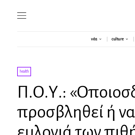
νέα
culture
health
Π.Ο.Υ.: «Οποιοσ
προσβληθεί ή να
ευλογιά των πιθ