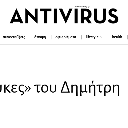
συνεντεύξεις
άποψη
αφιερώματα
lifestyle
health
ύκες» του Δημήτρη