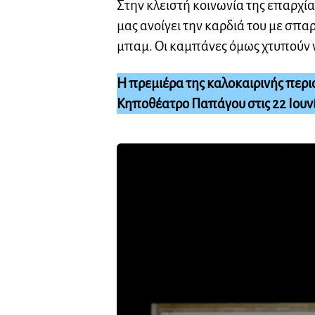
Στην κλειστή κοινωνία της επαρχία
μας ανοίγει την καρδιά του με σπαρ
μπαμ. Οι καμπάνες όμως χτυπούν 
Η πρεμιέρα της καλοκαιρινής περι
Κηποθέατρο Παπάγου στις 22 Ιουν