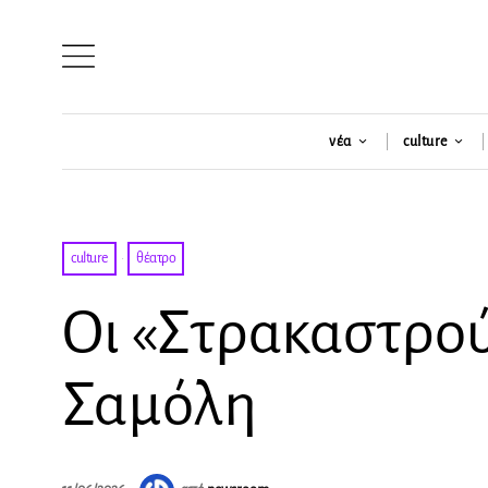
νέα
culture
culture
·
θέατρο
Οι «Στρακαστρο
Σαμόλη