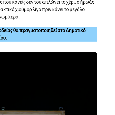
ς που κανείς δεν του απλώνει το χέρι, ο ήρωάς
ακτικό χιούμορ λίγο πριν κάνει το μεγάλο
νωρίτερα.
οδείας θα πραγματοποιηθεί στο Δημοτικό
ίου.