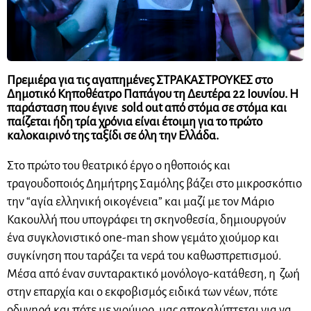
Πρεμιέρα για τις αγαπημένες ΣΤΡΑΚΑΣΤΡΟΥΚΕΣ στο
Δημοτικό Κηποθέατρο Παπάγου τη Δευτέρα 22 Ιουνίου. Η
παράσταση που έγινε sold out από στόμα σε στόμα και
παίζεται ήδη τρία χρόνια είναι έτοιμη για το πρώτο
καλοκαιρινό της ταξίδι σε όλη την Ελλάδα.
Στο πρώτο του θεατρικό έργο ο ηθοποιός και
τραγουδοποιός Δημήτρης Σαμόλης βάζει στο μικροσκόπιο
την “αγία ελληνική οικογένεια” και μαζί με τον Μάριο
Κακουλλή που υπογράφει τη σκηνοθεσία, δημιουργούν
ένα συγκλονιστικό one-man show γεμάτο χιούμορ και
συγκίνηση που ταράζει τα νερά του καθωσπρεπισμού.
Μέσα από έναν συνταρακτικό μονόλογο-κατάθεση, η ζωή
στην επαρχία και ο εκφοβισμός ειδικά των νέων, πότε
οδυνηρά και πότε με χιούμορ, μας αποκαλύπτεται για να