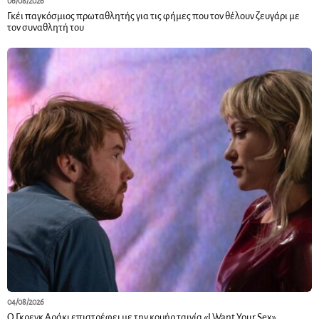
06/08/2026
Γκέι παγκόσμιος πρωταθλητής για τις φήμες που τον θέλουν ζευγάρι με
τον συναθλητή του
04/08/2026
Ο Γκρεγκ Αράκι επιστρέφει με την κουήρ ταινία «I Want Your Sex»