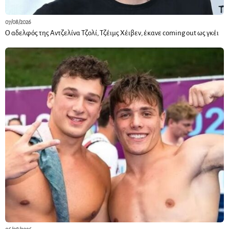
07/08/2026
Ο αδελφός της Αντζελίνα Τζολί, Τζέιμς Χέιβεν, έκανε coming out ως γκέι