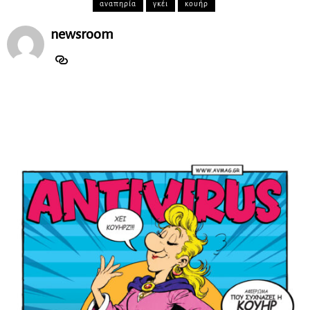
αναπηρία
γκέι
κουήρ
newsroom