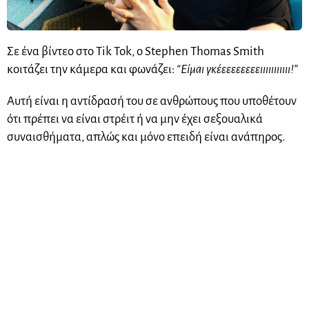
Σε ένα βίντεο στο Tik Tok, ο Stephen Thomas Smith
κοιτάζει την κάμερα και φωνάζει:
“Είμαι γκέεεεεεεεειιιιιιιιιιι!”
Αυτή είναι η αντίδρασή του σε ανθρώπους που υποθέτουν
ότι πρέπει να είναι στρέιτ ή να μην έχει σεξουαλικά
συναισθήματα, απλώς και μόνο επειδή είναι ανάπηρος.