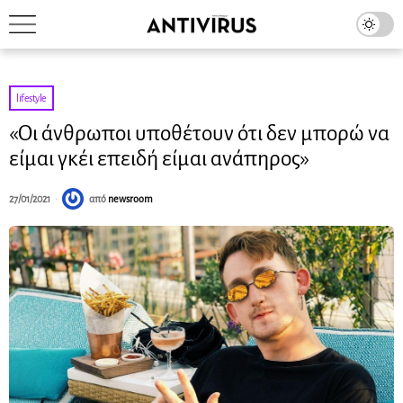
lifestyle
«Οι άνθρωποι υποθέτουν ότι δεν μπορώ να
είμαι γκέι επειδή είμαι ανάπηρος»
27/01/2021
από
newsroom