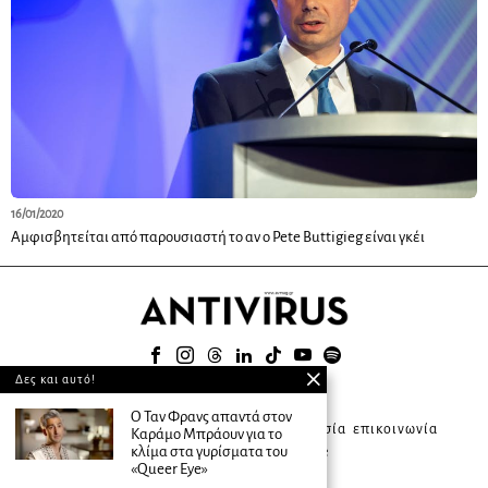
16/01/2020
Αμφισβητείται από παρουσιαστή το αν ο Pete Buttigieg είναι γκέι
Δες και αυτό!
© 2025
Ο Ταν Φρανς απαντά στον
about ANTIVIRUS
συνδρομητική υπηρεσία
επικοινωνία
Καράμο Μπράουν για το
κλίμα στα γυρίσματα του
διαφήμιση
terms of use
«Queer Eye»