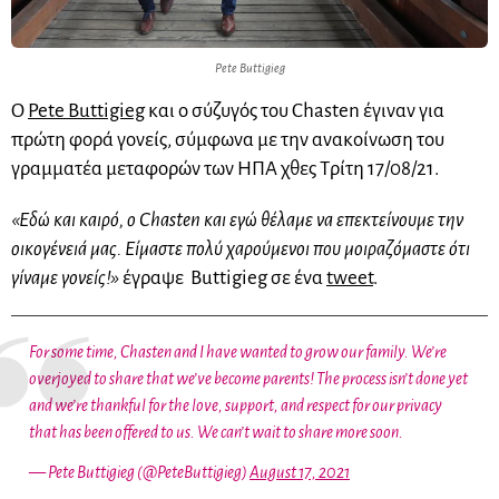
Pete Buttigieg
Ο
Pete Buttigieg
και ο σύζυγός του Chasten έγιναν για
πρώτη φορά γονείς, σύμφωνα με την ανακοίνωση του
γραμματέα μεταφορών των ΗΠΑ χθες Τρίτη 17/08/21.
«Εδώ και καιρό, ο Chasten και εγώ θέλαμε να επεκτείνουμε την
οικογένειά μας. Είμαστε πολύ χαρούμενοι που μοιραζόμαστε ότι
γίναμε γονείς!»
έγραψε Buttigieg σε ένα
tweet
.
For some time, Chasten and I have wanted to grow our family. We’re
overjoyed to share that we’ve become parents! The process isn’t done yet
and we’re thankful for the love, support, and respect for our privacy
that has been offered to us. We can’t wait to share more soon.
— Pete Buttigieg (@PeteButtigieg)
August 17, 2021