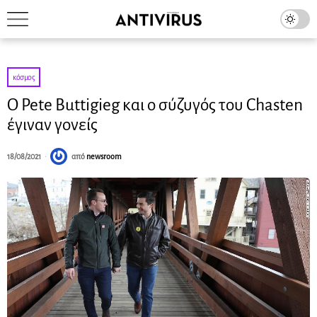
κόσμος
Ο Pete Buttigieg και ο σύζυγός του Chasten
έγιναν γονείς
18/08/2021
από
newsroom