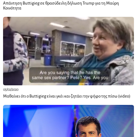
Απάντηση Buttigieg σε θρασύδειλη δήλωση Trump για τη Μαύρη
Κοινότητα
05/02/2020
Μαθαίνει ότι ο Buttigieg είναι γκέι και ζητάει την ψήφο της πίσω (video)