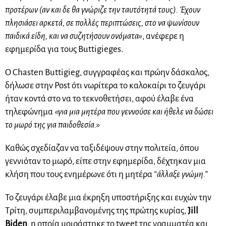
προτέρων (αν και δε θα γνώριζε την ταυτότητά τους). Έχουν
πλησιάσει αρκετά, σε πολλές περιπτώσεις, στο να ψωνίσουν
παιδικά είδη, και να συζητήσουν ονόματα»
, ανέφερε η
εφημερίδα για τους Buttigieges.
Ο Chasten Buttigieg, συγγραφέας και πρώην δάσκαλος,
δήλωσε στην Post ότι νωρίτερα το καλοκαίρι το ζευγάρι
ήταν κοντά στο να το τεκνοθετήσει, αφού έλαβε ένα
τηλεφώνημα
«για μια μητέρα που γεννούσε και ήθελε να δώσει
το μωρό της για παιδοθεσία.»
Καθώς σχεδίαζαν να ταξιδέψουν στην πολιτεία, όπου
γεννιόταν το μωρό, είπε στην εφημερίδα, δέχτηκαν μια
κλήση που τους ενημέρωνε ότι η μητέρα
“άλλαξε γνώμη.”
Το ζευγάρι έλαβε μια έκρηξη υποστήριξης και ευχών την
Τρίτη, συμπεριλαμβανομένης της πρώτης κυρίας,
Jill
Biden
, η οποία μοιράστηκε το tweet της γραμματέα και