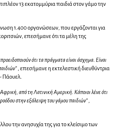
πιπλέον 13 εκατομμύρια παιδιά στον γάμο την
 ένωση 1.400 οργανώσεων, που εργάζονται για
οριτσιών, επεσήμανε ότι τα μέλη της
 προειδοποιούν ότι τα πράγματα είναι άσχημα. Είναι
παιδιών”
, επεσήμανε η εκτελεστική διευθύντρια
ι- Πάουελ.
 Αφρική, από τη Λατινική Αμερική. Κάποιοι λένε ότι
προόδου στην εξάλειψη του γάμου παιδιών” ,
λου την ανησυχία της για το κλείσιμο των