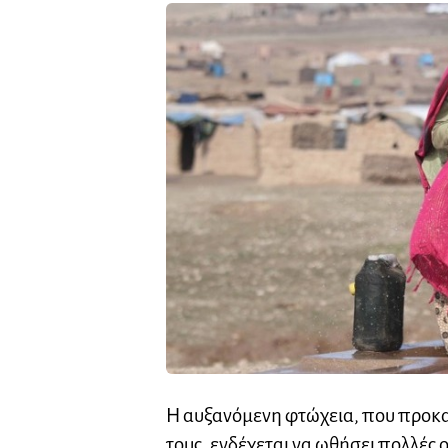
Η αυξανόμενη φτώχεια, που προκα
τους, ενδέχεται να ωθήσει πολλές ο