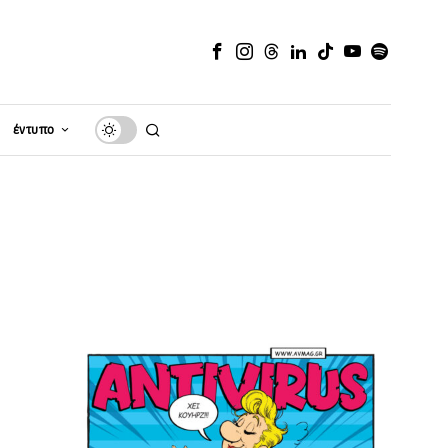
έντυπο