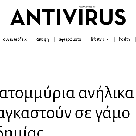
συνεντεύξεις
άποψη
αφιερώματα
lifestyle
health
εκατομμύρια ανήλικα
ναγκαστούν σε γάμο
δημίας