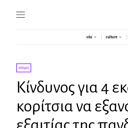
νέα
culture
κόσμος
Κίνδυνος για 4 
κορίτσια να εξα
εξαιτίας της παν