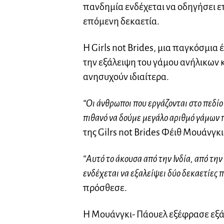
πανδημία ενδέχεται να οδηγήσει ε
επόμενη δεκαετία.
Η Girls not Brides, μια παγκόσμια
την εξάλειψη του γάμου ανήλικων κ
ανησυχούν ιδιαίτερα.
“Οι άνθρωποι που εργάζονται στο πεδίο
πιθανό να δούμε μεγάλο αριθμό γάμων 
της Gilrs not Brides Φέιθ Μουάνγκ
“Αυτό το άκουσα από την Ινδία, από την
ενδέχεται να εξαλείψει δύο δεκαετίες 
πρόσθεσε.
Η Μουάνγκι- Πάουελ εξέφρασε εξάλ