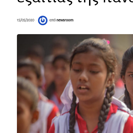
15/05/2020
από
newsroom