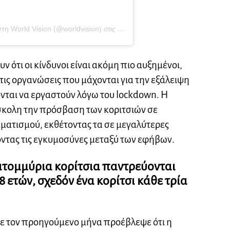
τη World Vision (@worldvision)
στις
15 Μάι, 2020 στις 1:46 πμ PDT
ν ότι οι κίνδυνοι είναι ακόμη πιο αυξημένοι,
 τις οργανώσεις που μάχονται για την εξάλειψη
νται να εργαστούν λόγω του lockdown. Η
σκολη την πρόσβαση των κοριτσιών σε
ματισμού, εκθέτοντας τα σε μεγαλύτερες
οντας τις εγκυμοσύνες μεταξύ των εφήβων.
ατομμύρια κορίτσια παντρεύονται
 ετών, σχεδόν ένα κορίτσι κάθε τρία
 τον προηγούμενο μήνα προέβλεψε ότι η