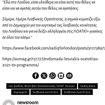
“Εδώ στο Λονδίνο, είσαι ελεύθερη να είσαι αυτή που θέλεις να
είσαι και να αγαπάς αυτήν που θέλεις να αγαπήσεις.
Σήμερα, Ημέρα Λεσβιακής Ορατότητας, η σημαία κυματίζει έξω
από το Δημαρχείο για τον εορτασμό της λεσβιακής κοινότητας
του Λονδίνου και για να δείξει αλληλεγγύη στις ΛΟΑΤΚΙ+ γυναίκες
σε όλον τον κόσμο.”
https://www.facebook.com/sadiqforlondon/posts/31073897
https://avmag.gr/151727/evdomada-lesviakis-oratotitas-
2021-to-programma/
15ο Διεθνές Φεστιβάλ Θεσσαλονίκης ΓκΛΑΤ Ταινιών
Sadiq Khan
δημαρχείο
λεσβιακή κοινότητα
λεσβιακή ορατότητα
newsroom