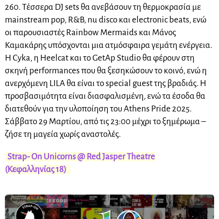
260. Τέσσερα DJ sets θα ανεβάσουν τη θερμοκρασία με
mainstream pop, R&B, nu disco και electronic beats, ενώ
οι παρουσιαστές Rainbow Mermaids και Μάνος
Καμακάρης υπόσχονται μια ατμόσφαιρα γεμάτη ενέργεια.
Η Cyka, η Heelcat και το GetAp Studio θα φέρουν στη
σκηνή performances που θα ξεσηκώσουν το κοινό, ενώ η
ανερχόμενη LILA θα είναι το special guest της βραδιάς. Η
προσβασιμότητα είναι διασφαλισμένη, ενώ τα έσοδα θα
διατεθούν για την υλοποίηση του Athens Pride 2025.
Σάββατο 29 Μαρτίου, από τις 23:00 μέχρι το ξημέρωμα –
ζήσε τη μαγεία χωρίς αναστολές.
Strap- On Unicorns @ Red Jasper Theatre
(Κεφαλληνίας 18)