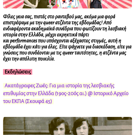
Φίλες γεια σας, πιστές στο ραντεβού μας, ακόμα μια φορά
επιστρέψαμε με την queer ατζέντα της εβδομάδας! Από
ενδιαφέροντα ακαδημαϊκά συνέδρια που φωτίζουν τη λεσβιακή
ιστορία στην Ελλάδα, μέχρι εκρηκτικά πάρτι
και performances που υπόσχονται αξέχαστες στιγμές, αυτή η
εβδομάδα έχει κάτι για όλες. Είτε ψάχνετε για διασκέδαση, είτε για
γνώσεις που συνδέονται με τις queer ταυτότητες, η ατζέντα μας
έχει την απόλυτη ποικιλία.
Εκδηλώσεις
Ακατάγραφες Ζωές: Για μια ιστορία της λεσβιακής
επιθυμίας στην Ελλάδα (19ος-20ός αι.) @ Ιστορικό Αρχείο
του ΕΚΠΑ (Σκουφά 45)