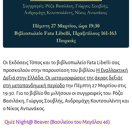
Οι Εκδόσεις Τόπος και το βιβλιοπωλείο Fata Libelli σας
προσκαλούν στην παρουσίαση του βιβλίου
Η Εναλλακτική
Δεξιά στην Ελλάδα: Οι μεταμορφώσεις της άκρας δεξιάς
στη μεταπανδημική περίοδο
την Πέμπτη 27 Μαρτίου στις
19:30. Για το βιβλίο θα μιλήσουν οι συγγραφείς του: Ρόζα
Βασιλάκη, Γιώργος Σουβλής, Ανδρομάχη Κουτσουλέντη και
ο Νίκος Αντωνάκος.
Quiz Night@ Beaver (Βασιλείου του Μεγάλου 46)