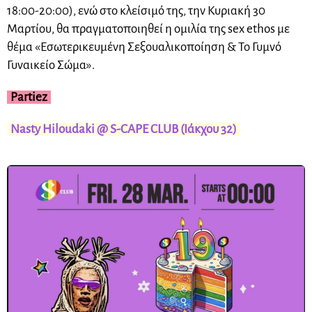
18:00-20:00), ενώ στο κλείσιμό της, την Κυριακή 30
Μαρτίου, θα πραγματοποιηθεί η ομιλία της sex ethos με
θέμα «Εσωτερικευμένη Σεξουαλικοποίηση & Το Γυμνό
Γυναικείο Σώμα».
Partiez
Nasty Hiloudaki @ S-CAPE CLUB (Ιάκχου 32)